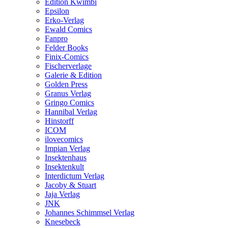
Edition Kwimbi
Epsilon
Erko-Verlag
Ewald Comics
Fanpro
Felder Books
Finix-Comics
Fischerverlage
Galerie & Edition
Golden Press
Granus Verlag
Gringo Comics
Hannibal Verlag
Hinstorff
ICOM
ilovecomics
Impian Verlag
Insektenhaus
Insektenkult
Interdictum Verlag
Jacoby & Stuart
Jaja Verlag
JNK
Johannes Schimmsel Verlag
Knesebeck