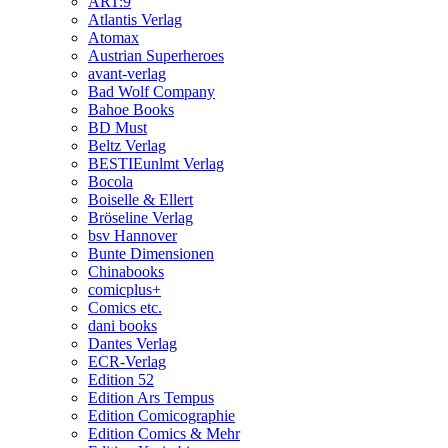
ART:9
Atlantis Verlag
Atomax
Austrian Superheroes
avant-verlag
Bad Wolf Company
Bahoe Books
BD Must
Beltz Verlag
BESTIEunlmt Verlag
Bocola
Boiselle & Ellert
Bröseline Verlag
bsv Hannover
Bunte Dimensionen
Chinabooks
comicplus+
Comics etc.
dani books
Dantes Verlag
ECR-Verlag
Edition 52
Edition Ars Tempus
Edition Comicographie
Edition Comics & Mehr