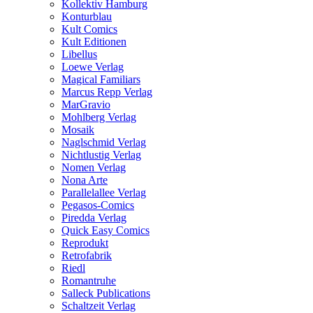
Kollektiv Hamburg
Konturblau
Kult Comics
Kult Editionen
Libellus
Loewe Verlag
Magical Familiars
Marcus Repp Verlag
MarGravio
Mohlberg Verlag
Mosaik
Naglschmid Verlag
Nichtlustig Verlag
Nomen Verlag
Nona Arte
Parallelallee Verlag
Pegasos-Comics
Piredda Verlag
Quick Easy Comics
Reprodukt
Retrofabrik
Riedl
Romantruhe
Salleck Publications
Schaltzeit Verlag