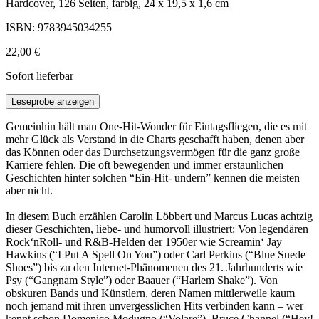
Hardcover, 126 Seiten, farbig, 24 x 19,5 x 1,6 cm
ISBN: 9783945034255
22,00 €
Sofort lieferbar
Leseprobe anzeigen
Gemeinhin hält man One-Hit-Wonder für Eintagsfliegen, die es mit
mehr Glück als Verstand in die Charts geschafft haben, denen aber
das Können oder das Durchsetzungsvermögen für die ganz große
Karriere fehlen. Die oft bewegenden und immer erstaunlichen
Geschichten hinter solchen “Ein-Hit- undern” kennen die meisten
aber nicht.
In diesem Buch erzählen Carolin Löbbert und Marcus Lucas achtzig
dieser Geschichten, liebe- und humorvoll illustriert: Von legendären
Rock‘nRoll- und R&B-Helden der 1950er wie Screamin‘ Jay
Hawkins (“I Put A Spell On You”) oder Carl Perkins (“Blue Suede
Shoes”) bis zu den Internet-Phänomenen des 21. Jahrhunderts wie
Psy (“Gangnam Style”) oder Baauer (“Harlem Shake”). Von
obskuren Bands und Künstlern, deren Namen mittlerweile kaum
noch jemand mit ihren unvergesslichen Hits verbinden kann – wer
kennt schon Domenico Modugno (“Volare”), Bruce Channel (“Hey!