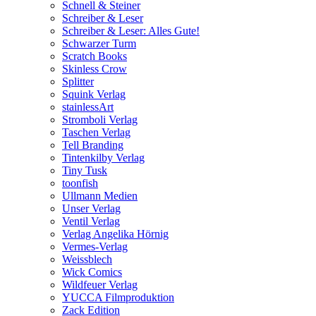
Schnell & Steiner
Schreiber & Leser
Schreiber & Leser: Alles Gute!
Schwarzer Turm
Scratch Books
Skinless Crow
Splitter
Squink Verlag
stainlessArt
Stromboli Verlag
Taschen Verlag
Tell Branding
Tintenkilby Verlag
Tiny Tusk
toonfish
Ullmann Medien
Unser Verlag
Ventil Verlag
Verlag Angelika Hörnig
Vermes-Verlag
Weissblech
Wick Comics
Wildfeuer Verlag
YUCCA Filmproduktion
Zack Edition