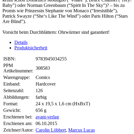
Baby”) oder Norman Greenbaum (“Spirit In The Sky”)? – bis zu
Promis wie Prinzessin Stephanie von Monaco (“Irresistible”),
Patrick Swayze (“She‘s Like The Wind”) oder Paris Hilton (“Stars
Are Blind”).
Vorsicht beim Durchblättern: Ohrwürmer sind garantiert!
Details
Produktsicherheit
ISBN:
9783945034255
PPM
308583
Artikelnummer:
Warengruppe:
Comics
Einband:
Hardcover
Seitenzahl:
126
Abbildungen:
farbig
Format:
24 x 19,5 x 1,6 cm (HxBxT)
Gewicht:
656 g
Erschienen bei:
avant-verlag
Erschienen am:
06.10.2015
Zeichner/Autor:
Carolin Löbbert
,
Marcus Lucas