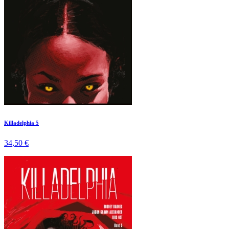
Killadelphia 5
34,50 €