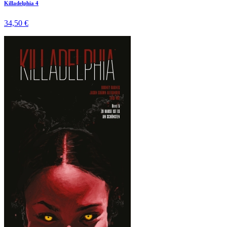
Killadelphia 4
34,50 €