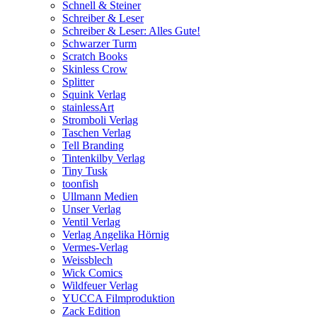
Schnell & Steiner
Schreiber & Leser
Schreiber & Leser: Alles Gute!
Schwarzer Turm
Scratch Books
Skinless Crow
Splitter
Squink Verlag
stainlessArt
Stromboli Verlag
Taschen Verlag
Tell Branding
Tintenkilby Verlag
Tiny Tusk
toonfish
Ullmann Medien
Unser Verlag
Ventil Verlag
Verlag Angelika Hörnig
Vermes-Verlag
Weissblech
Wick Comics
Wildfeuer Verlag
YUCCA Filmproduktion
Zack Edition