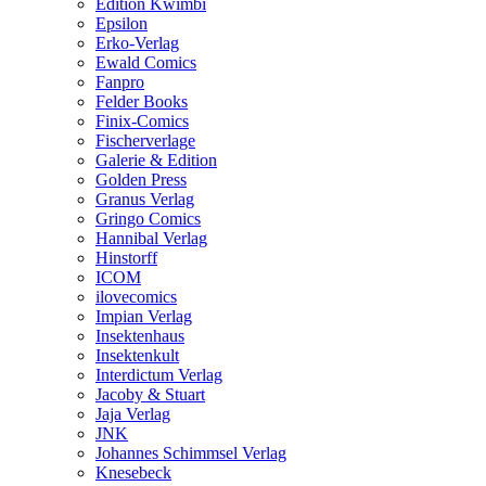
Edition Kwimbi
Epsilon
Erko-Verlag
Ewald Comics
Fanpro
Felder Books
Finix-Comics
Fischerverlage
Galerie & Edition
Golden Press
Granus Verlag
Gringo Comics
Hannibal Verlag
Hinstorff
ICOM
ilovecomics
Impian Verlag
Insektenhaus
Insektenkult
Interdictum Verlag
Jacoby & Stuart
Jaja Verlag
JNK
Johannes Schimmsel Verlag
Knesebeck