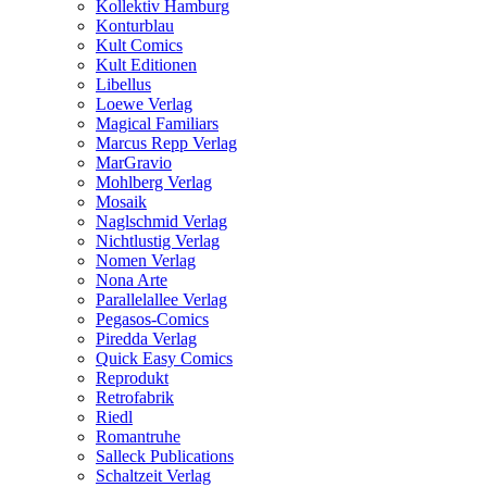
Kollektiv Hamburg
Konturblau
Kult Comics
Kult Editionen
Libellus
Loewe Verlag
Magical Familiars
Marcus Repp Verlag
MarGravio
Mohlberg Verlag
Mosaik
Naglschmid Verlag
Nichtlustig Verlag
Nomen Verlag
Nona Arte
Parallelallee Verlag
Pegasos-Comics
Piredda Verlag
Quick Easy Comics
Reprodukt
Retrofabrik
Riedl
Romantruhe
Salleck Publications
Schaltzeit Verlag