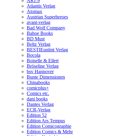
ART:9
Atlantis Verlag
Atomax
Austrian Superheroes
avant-verlag
Bad Wolf Company
Bahoe Books
BD Must
Beltz Verlag
BESTIEunlmt Verlag
Bocola
Boiselle & Ellert
Bröseline Verlag
bsv Hannover
Bunte Dimensionen
Chinabooks
comicplus+
Comics etc.
dani books
Dantes Verlag
ECR-Verlag
Edition 52
Edition Ars Tempus
Edition Comicographie
Edition Comics & Mehr