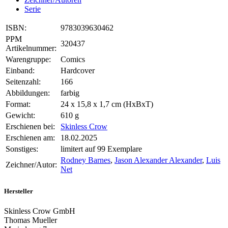
Serie
ISBN:
9783039630462
PPM
320437
Artikelnummer:
Warengruppe:
Comics
Einband:
Hardcover
Seitenzahl:
166
Abbildungen:
farbig
Format:
24 x 15,8 x 1,7 cm (HxBxT)
Gewicht:
610 g
Erschienen bei:
Skinless Crow
Erschienen am:
18.02.2025
Sonstiges:
limitert auf 99 Exemplare
Rodney Barnes
,
Jason Alexander Alexander
,
Luis
Zeichner/Autor:
Net
Hersteller
Skinless Crow GmbH
Thomas Mueller