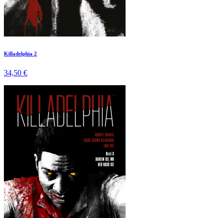
Killadelphia 2
34,50 €