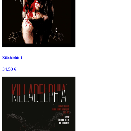
Killadelphia 4
34,50 €