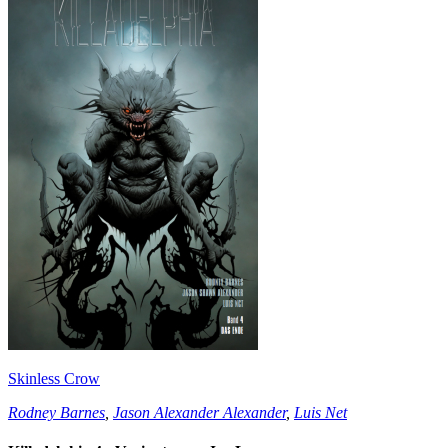
Skinless Crow
Rodney Barnes
,
Jason Alexander Alexander
,
Luis Net