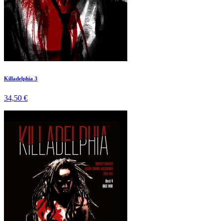
Killadelphia 3
34,50 €