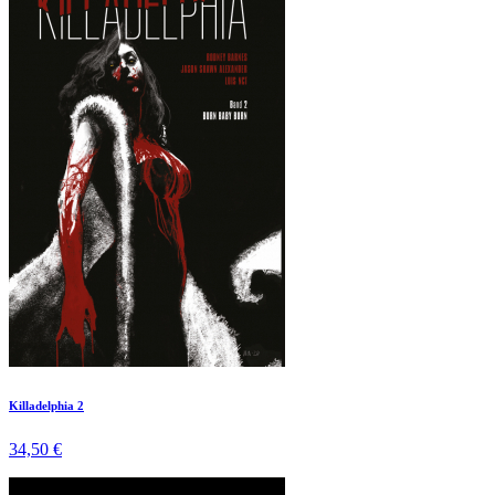
Killadelphia 2
34,50 €