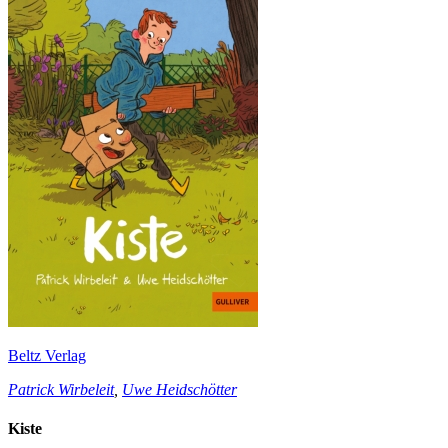
Beltz Verlag
Patrick Wirbeleit
,
Uwe Heidschötter
Kiste