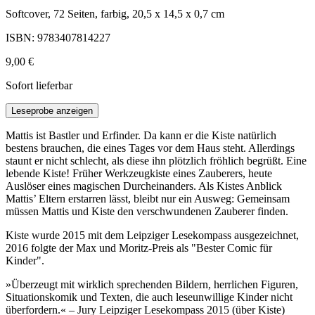
Softcover, 72 Seiten, farbig, 20,5 x 14,5 x 0,7 cm
ISBN: 9783407814227
9,00 €
Sofort lieferbar
Leseprobe anzeigen
Mattis ist Bastler und Erfinder. Da kann er die Kiste natürlich
bestens brauchen, die eines Tages vor dem Haus steht. Allerdings
staunt er nicht schlecht, als diese ihn plötzlich fröhlich begrüßt. Eine
lebende Kiste! Früher Werkzeugkiste eines Zauberers, heute
Auslöser eines magischen Durcheinanders. Als Kistes Anblick
Mattis’ Eltern erstarren lässt, bleibt nur ein Ausweg: Gemeinsam
müssen Mattis und Kiste den verschwundenen Zauberer finden.
Kiste wurde 2015 mit dem Leipziger Lesekompass ausgezeichnet,
2016 folgte der Max und Moritz-Preis als "Bester Comic für
Kinder".
»Überzeugt mit wirklich sprechenden Bildern, herrlichen Figuren,
Situationskomik und Texten, die auch leseunwillige Kinder nicht
überfordern.« – Jury Leipziger Lesekompass 2015 (über Kiste)