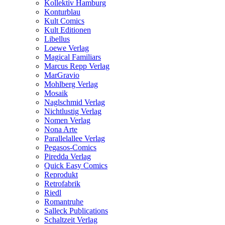
Kollektiv Hamburg
Konturblau
Kult Comics
Kult Editionen
Libellus
Loewe Verlag
Magical Familiars
Marcus Repp Verlag
MarGravio
Mohlberg Verlag
Mosaik
Naglschmid Verlag
Nichtlustig Verlag
Nomen Verlag
Nona Arte
Parallelallee Verlag
Pegasos-Comics
Piredda Verlag
Quick Easy Comics
Reprodukt
Retrofabrik
Riedl
Romantruhe
Salleck Publications
Schaltzeit Verlag