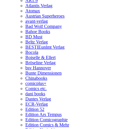
ART:9
Atlantis Verlag
Atomax
Austrian Superheroes
avant-verlag
Bad Wolf Company
Bahoe Books
BD Must
Beltz Verlag
BESTIEunlmt Verlag
Bocola
Boiselle & Ellert
Bröseline Verlag
bsv Hannover
Bunte Dimensionen
Chinabooks
comicplus+
Comics etc.
dani books
Dantes Verlag
ECR-Verlag
Edition 52
Edition Ars Tempus
Edition Comicographie
Edition Comics & Mehr