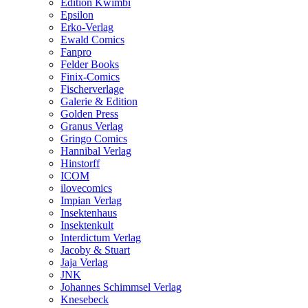
Edition Kwimbi
Epsilon
Erko-Verlag
Ewald Comics
Fanpro
Felder Books
Finix-Comics
Fischerverlage
Galerie & Edition
Golden Press
Granus Verlag
Gringo Comics
Hannibal Verlag
Hinstorff
ICOM
ilovecomics
Impian Verlag
Insektenhaus
Insektenkult
Interdictum Verlag
Jacoby & Stuart
Jaja Verlag
JNK
Johannes Schimmsel Verlag
Knesebeck