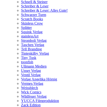
Schnell & Steiner
Schreiber & Leser
Schreiber & Leser: Alles Gute!
Schwarzer Turm
Scratch Books
Skinless Crow
Splitter
Squink Verlag
stainlessArt
Stromboli Verlag
Taschen Verlag
Tell Branding
Tintenkilby Verlag
Tiny Tusk
toonfish
Ullmann Medien
Unser Verlag
Ventil Verlag
Verlag Angelika Hörnig
Vermes-Verlag
Weissblech
Wick Comics
Wildfeuer Verlag
YUCCA Filmproduktion
Zack Edition