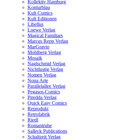
Kollektiv Hamburg
Konturblau
Kult Comics
Kult Editionen
Libellus
Loewe Verlag
Magical Familiars
Marcus Repp Verlag
MarGravio
Mohlberg Verlag
Mosaik
Naglschmid Verlag
Nichtlustig Verlag
Nomen Verlag
Nona Arte
Parallelallee Verlag
Pegasos-Comics
Piredda Verlag
Quick Easy Comics
Reprodukt
Retrofabrik
Riedl
Romantruhe
Salleck Publications
Schaltzeit Verlag