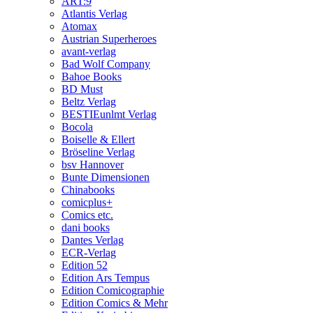
ART:9
Atlantis Verlag
Atomax
Austrian Superheroes
avant-verlag
Bad Wolf Company
Bahoe Books
BD Must
Beltz Verlag
BESTIEunlmt Verlag
Bocola
Boiselle & Ellert
Bröseline Verlag
bsv Hannover
Bunte Dimensionen
Chinabooks
comicplus+
Comics etc.
dani books
Dantes Verlag
ECR-Verlag
Edition 52
Edition Ars Tempus
Edition Comicographie
Edition Comics & Mehr