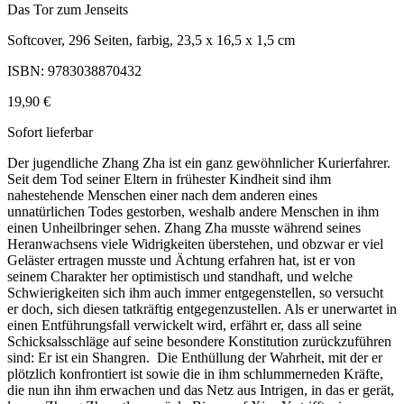
Das Tor zum Jenseits
Softcover, 296 Seiten, farbig, 23,5 x 16,5 x 1,5 cm
ISBN: 9783038870432
19,90 €
Sofort lieferbar
Der jugendliche Zhang Zha ist ein ganz gewöhnlicher Kurierfahrer.
Seit dem Tod seiner Eltern in frühester Kindheit sind ihm
nahestehende Menschen einer nach dem anderen eines
unnatürlichen Todes gestorben, weshalb andere Menschen in ihm
einen Unheilbringer sehen. Zhang Zha musste während seines
Heranwachsens viele Widrigkeiten überstehen, und obzwar er viel
Geläster ertragen musste und Ächtung erfahren hat, ist er von
seinem Charakter her optimistisch und standhaft, und welche
Schwierigkeiten sich ihm auch immer entgegenstellen, so versucht
er doch, sich diesen tatkräftig entgegenzustellen. Als er unerwartet in
einen Entführungsfall verwickelt wird, erfährt er, dass all seine
Schicksalsschläge auf seine besondere Konstitution zurückzuführen
sind: Er ist ein Shangren. Die Enthüllung der Wahrheit, mit der er
plötzlich konfrontiert ist sowie die in ihm schlummerneden Kräfte,
die nun ihn ihm erwachen und das Netz aus Intrigen, in das er gerät,