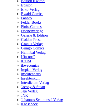
Edition Kwimbi
Epsilon
Erko-Verlag
Ewald Comics
Fanpro
Felder Books
Finix-Comics
Fischerverlage
Galerie & Edition
Golden Press
Granus Verlag
Gringo Comics
Hannibal Verlag
Hinstorff
ICOM
ilovecomics
Impian Verlag
Insektenhaus
Insektenkult
Interdictum Verlag
Jacoby & Stuart
Jaja Verlag
JNK
Johannes Schimmsel Verlag
Knesebeck