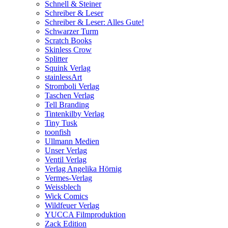
Schnell & Steiner
Schreiber & Leser
Schreiber & Leser: Alles Gute!
Schwarzer Turm
Scratch Books
Skinless Crow
Splitter
Squink Verlag
stainlessArt
Stromboli Verlag
Taschen Verlag
Tell Branding
Tintenkilby Verlag
Tiny Tusk
toonfish
Ullmann Medien
Unser Verlag
Ventil Verlag
Verlag Angelika Hörnig
Vermes-Verlag
Weissblech
Wick Comics
Wildfeuer Verlag
YUCCA Filmproduktion
Zack Edition