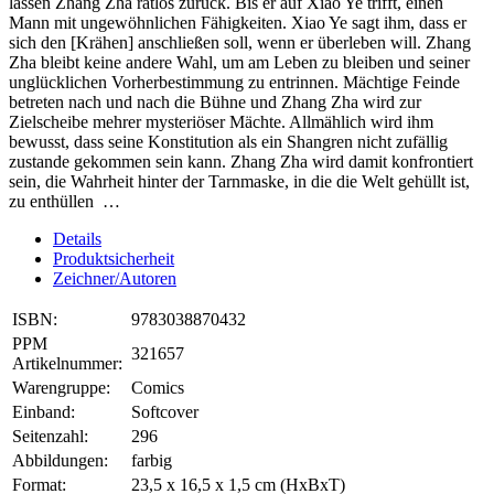
lassen Zhang Zha ratlos zurück. Bis er auf Xiao Ye trifft, einen
Mann mit ungewöhnlichen Fähigkeiten. Xiao Ye sagt ihm, dass er
sich den [Krähen] anschließen soll, wenn er überleben will. Zhang
Zha bleibt keine andere Wahl, um am Leben zu bleiben und seiner
unglücklichen Vorherbestimmung zu entrinnen. Mächtige Feinde
betreten nach und nach die Bühne und Zhang Zha wird zur
Zielscheibe mehrer mysteriöser Mächte. Allmählich wird ihm
bewusst, dass seine Konstitution als ein Shangren nicht zufällig
zustande gekommen sein kann. Zhang Zha wird damit konfrontiert
sein, die Wahrheit hinter der Tarnmaske, in die die Welt gehüllt ist,
zu enthüllen …
Details
Produktsicherheit
Zeichner/Autoren
ISBN:
9783038870432
PPM
321657
Artikelnummer:
Warengruppe:
Comics
Einband:
Softcover
Seitenzahl:
296
Abbildungen:
farbig
Format:
23,5 x 16,5 x 1,5 cm (HxBxT)