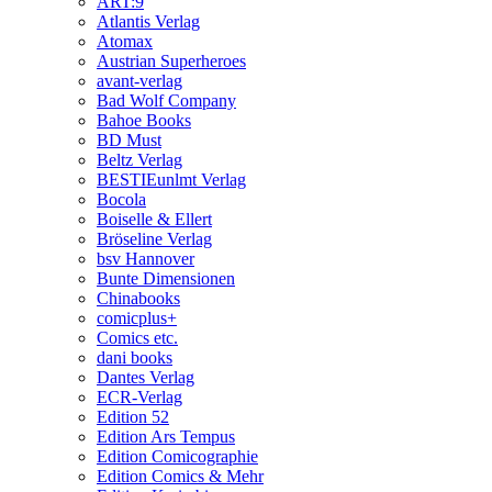
ART:9
Atlantis Verlag
Atomax
Austrian Superheroes
avant-verlag
Bad Wolf Company
Bahoe Books
BD Must
Beltz Verlag
BESTIEunlmt Verlag
Bocola
Boiselle & Ellert
Bröseline Verlag
bsv Hannover
Bunte Dimensionen
Chinabooks
comicplus+
Comics etc.
dani books
Dantes Verlag
ECR-Verlag
Edition 52
Edition Ars Tempus
Edition Comicographie
Edition Comics & Mehr