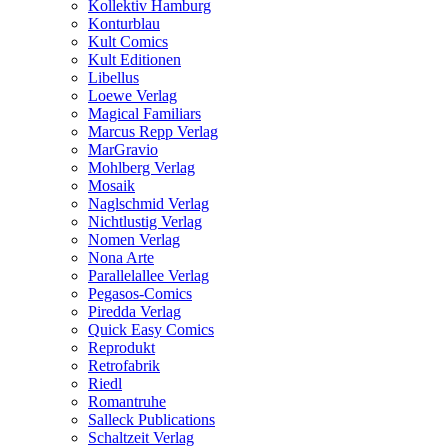
Kollektiv Hamburg
Konturblau
Kult Comics
Kult Editionen
Libellus
Loewe Verlag
Magical Familiars
Marcus Repp Verlag
MarGravio
Mohlberg Verlag
Mosaik
Naglschmid Verlag
Nichtlustig Verlag
Nomen Verlag
Nona Arte
Parallelallee Verlag
Pegasos-Comics
Piredda Verlag
Quick Easy Comics
Reprodukt
Retrofabrik
Riedl
Romantruhe
Salleck Publications
Schaltzeit Verlag