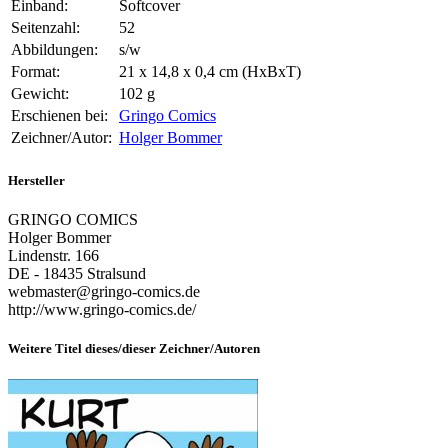
Einband:
Softcover
Seitenzahl:
52
Abbildungen:
s/w
Format:
21 x 14,8 x 0,4 cm (HxBxT)
Gewicht:
102 g
Erschienen bei:
Gringo Comics
Zeichner/Autor:
Holger Bommer
Hersteller
GRINGO COMICS
Holger Bommer
Lindenstr. 166
DE - 18435 Stralsund
webmaster@gringo-comics.de
http://www.gringo-comics.de/
Weitere Titel dieses/dieser Zeichner/Autoren