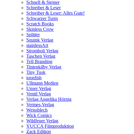
Schnell & Steiner
Schreiber & Leser
Schreiber & Leser: Alles Gute!
Schwarzer Turm
Scratch Books
Skinless Crow
Splitter
Squink Verlag
stainlessArt
Stromboli Verlag
Taschen Verlag
Tell Branding
Tintenkilby Verlag
Tiny Tusk
toonfish
Ullmann Medien
Unser Verlag
Ventil Verlag
Verlag Angelika Hörnig
Vermes-Verlag
Weissblech
Wick Comics
Wildfeuer Verlag
YUCCA Filmproduktion
Zack Edition