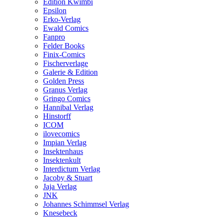
Edition Kwimbi
Epsilon
Erko-Verlag
Ewald Comics
Fanpro
Felder Books
Finix-Comics
Fischerverlage
Galerie & Edition
Golden Press
Granus Verlag
Gringo Comics
Hannibal Verlag
Hinstorff
ICOM
ilovecomics
Impian Verlag
Insektenhaus
Insektenkult
Interdictum Verlag
Jacoby & Stuart
Jaja Verlag
JNK
Johannes Schimmsel Verlag
Knesebeck