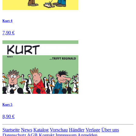
Kurt 4
7,90 €
Kurt 5
8,90 €
Startseite
News
Katalog
Vorschau
Händler
Verlage
Über uns
Datenschutz
AGB
Kontakt
Impressum
Anmelden