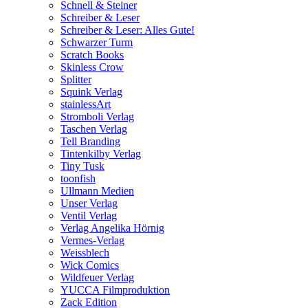
Schnell & Steiner
Schreiber & Leser
Schreiber & Leser: Alles Gute!
Schwarzer Turm
Scratch Books
Skinless Crow
Splitter
Squink Verlag
stainlessArt
Stromboli Verlag
Taschen Verlag
Tell Branding
Tintenkilby Verlag
Tiny Tusk
toonfish
Ullmann Medien
Unser Verlag
Ventil Verlag
Verlag Angelika Hörnig
Vermes-Verlag
Weissblech
Wick Comics
Wildfeuer Verlag
YUCCA Filmproduktion
Zack Edition