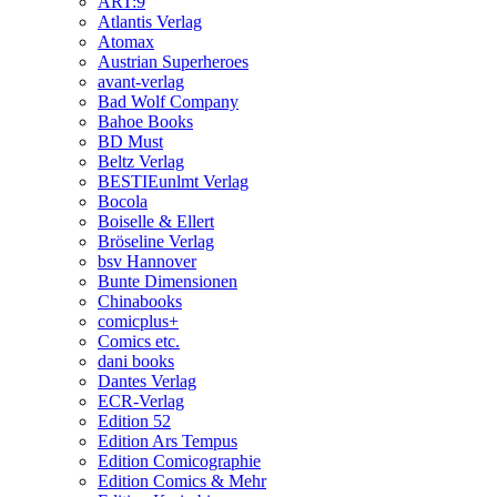
ART:9
Atlantis Verlag
Atomax
Austrian Superheroes
avant-verlag
Bad Wolf Company
Bahoe Books
BD Must
Beltz Verlag
BESTIEunlmt Verlag
Bocola
Boiselle & Ellert
Bröseline Verlag
bsv Hannover
Bunte Dimensionen
Chinabooks
comicplus+
Comics etc.
dani books
Dantes Verlag
ECR-Verlag
Edition 52
Edition Ars Tempus
Edition Comicographie
Edition Comics & Mehr