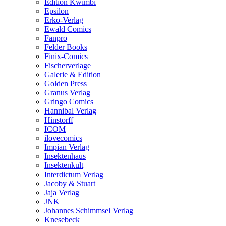
Edition Kwimbi
Epsilon
Erko-Verlag
Ewald Comics
Fanpro
Felder Books
Finix-Comics
Fischerverlage
Galerie & Edition
Golden Press
Granus Verlag
Gringo Comics
Hannibal Verlag
Hinstorff
ICOM
ilovecomics
Impian Verlag
Insektenhaus
Insektenkult
Interdictum Verlag
Jacoby & Stuart
Jaja Verlag
JNK
Johannes Schimmsel Verlag
Knesebeck