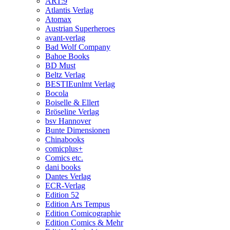
ART:9
Atlantis Verlag
Atomax
Austrian Superheroes
avant-verlag
Bad Wolf Company
Bahoe Books
BD Must
Beltz Verlag
BESTIEunlmt Verlag
Bocola
Boiselle & Ellert
Bröseline Verlag
bsv Hannover
Bunte Dimensionen
Chinabooks
comicplus+
Comics etc.
dani books
Dantes Verlag
ECR-Verlag
Edition 52
Edition Ars Tempus
Edition Comicographie
Edition Comics & Mehr