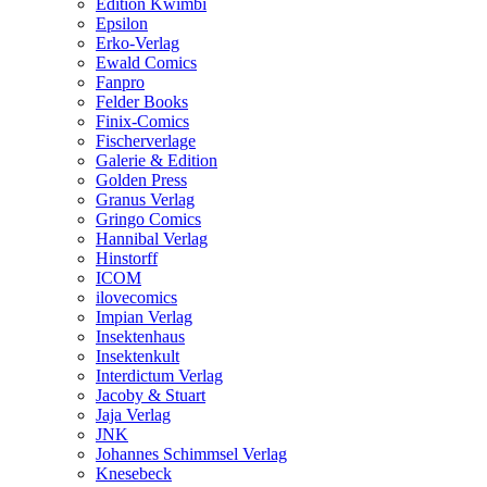
Edition Kwimbi
Epsilon
Erko-Verlag
Ewald Comics
Fanpro
Felder Books
Finix-Comics
Fischerverlage
Galerie & Edition
Golden Press
Granus Verlag
Gringo Comics
Hannibal Verlag
Hinstorff
ICOM
ilovecomics
Impian Verlag
Insektenhaus
Insektenkult
Interdictum Verlag
Jacoby & Stuart
Jaja Verlag
JNK
Johannes Schimmsel Verlag
Knesebeck