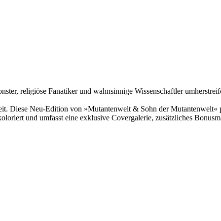
Monster, religiöse Fanatiker und wahnsinnige Wissenschaftler umherstr
 Zeit. Diese Neu-Edition von »Mutantenwelt & Sohn der Mutantenwelt« p
oriert und umfasst eine exklusive Covergalerie, zusätzliches Bonusma