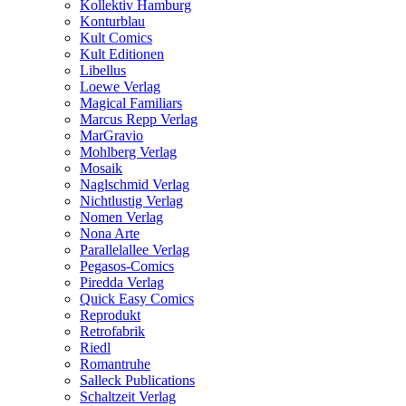
Kollektiv Hamburg
Konturblau
Kult Comics
Kult Editionen
Libellus
Loewe Verlag
Magical Familiars
Marcus Repp Verlag
MarGravio
Mohlberg Verlag
Mosaik
Naglschmid Verlag
Nichtlustig Verlag
Nomen Verlag
Nona Arte
Parallelallee Verlag
Pegasos-Comics
Piredda Verlag
Quick Easy Comics
Reprodukt
Retrofabrik
Riedl
Romantruhe
Salleck Publications
Schaltzeit Verlag