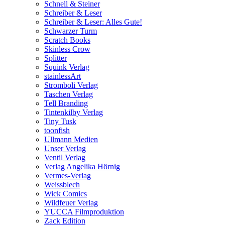
Schnell & Steiner
Schreiber & Leser
Schreiber & Leser: Alles Gute!
Schwarzer Turm
Scratch Books
Skinless Crow
Splitter
Squink Verlag
stainlessArt
Stromboli Verlag
Taschen Verlag
Tell Branding
Tintenkilby Verlag
Tiny Tusk
toonfish
Ullmann Medien
Unser Verlag
Ventil Verlag
Verlag Angelika Hörnig
Vermes-Verlag
Weissblech
Wick Comics
Wildfeuer Verlag
YUCCA Filmproduktion
Zack Edition