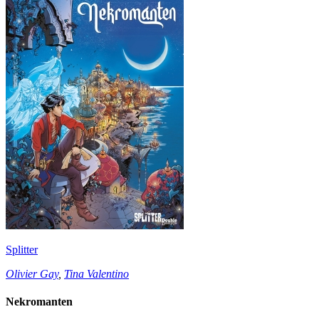
Splitter
Olivier Gay
,
Tina Valentino
Nekromanten