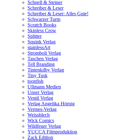
Schnell & Steiner
Schreiber & Leser
Schreiber & Leser: Alles Gute!
Schwarzer Turm
Scratch Books
Skinless Crow
Splitter
Squink Verlag
stainlessArt
Stromboli Verlag
Taschen Verlag
Tell Branding
Tintenkilby Verlag
Tiny Tusk
toonfish
Ullmann Medien
Unser Verlag
Ventil Verlag
Verlag Angelika Hörnig
Vermes-Verlag
Weissblech
Wick Comics
Wildfeuer Verlag
YUCCA Filmproduktion
Zack Edition