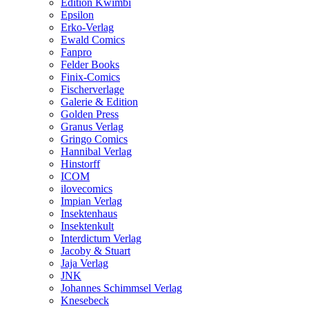
Edition Kwimbi
Epsilon
Erko-Verlag
Ewald Comics
Fanpro
Felder Books
Finix-Comics
Fischerverlage
Galerie & Edition
Golden Press
Granus Verlag
Gringo Comics
Hannibal Verlag
Hinstorff
ICOM
ilovecomics
Impian Verlag
Insektenhaus
Insektenkult
Interdictum Verlag
Jacoby & Stuart
Jaja Verlag
JNK
Johannes Schimmsel Verlag
Knesebeck