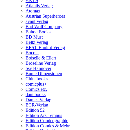
ART:9
Atlantis Verlag
Atomax
Austrian Superheroes
avant-verlag
Bad Wolf Company
Bahoe Books
BD Must
Beltz Verlag
BESTIEunlmt Verlag
Bocola
Boiselle & Ellert
Bröseline Verlag
bsv Hannover
Bunte Dimensionen
Chinabooks
comicplus+
Comics etc.
dani books
Dantes Verlag
ECR-Verlag
Edition 52
Edition Ars Tempus
Edition Comicographie
Edition Comics & Mehr