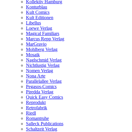
Kollektiv Hamburg
Konturblau
Kult Comics
Kult Editionen
Libellus
Loewe Verlag
Magical Familiars
Marcus Repp Verlag
MarGravio
Mohlberg Verlag
Mosaik
Naglschmid Verlag
Nichtlustig Verlag
Nomen Verlag
Nona Arte
Parallelallee Verlag
Pegasos-Comics
Piredda Verlag
Quick Easy Comics
Reprodukt
Retrofabrik
Riedl
Romantruhe
Salleck Publications
Schaltzeit Verlag