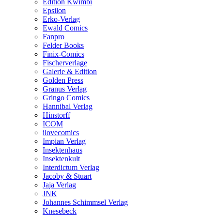
Edition Kwimbi
Epsilon
Erko-Verlag
Ewald Comics
Fanpro
Felder Books
Finix-Comics
Fischerverlage
Galerie & Edition
Golden Press
Granus Verlag
Gringo Comics
Hannibal Verlag
Hinstorff
ICOM
ilovecomics
Impian Verlag
Insektenhaus
Insektenkult
Interdictum Verlag
Jacoby & Stuart
Jaja Verlag
JNK
Johannes Schimmsel Verlag
Knesebeck