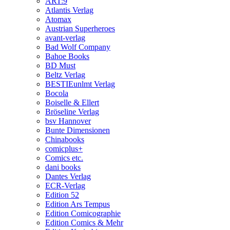
ART:9
Atlantis Verlag
Atomax
Austrian Superheroes
avant-verlag
Bad Wolf Company
Bahoe Books
BD Must
Beltz Verlag
BESTIEunlmt Verlag
Bocola
Boiselle & Ellert
Bröseline Verlag
bsv Hannover
Bunte Dimensionen
Chinabooks
comicplus+
Comics etc.
dani books
Dantes Verlag
ECR-Verlag
Edition 52
Edition Ars Tempus
Edition Comicographie
Edition Comics & Mehr