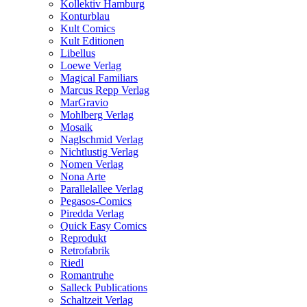
Kollektiv Hamburg
Konturblau
Kult Comics
Kult Editionen
Libellus
Loewe Verlag
Magical Familiars
Marcus Repp Verlag
MarGravio
Mohlberg Verlag
Mosaik
Naglschmid Verlag
Nichtlustig Verlag
Nomen Verlag
Nona Arte
Parallelallee Verlag
Pegasos-Comics
Piredda Verlag
Quick Easy Comics
Reprodukt
Retrofabrik
Riedl
Romantruhe
Salleck Publications
Schaltzeit Verlag