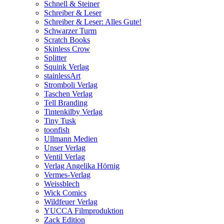
Schnell & Steiner
Schreiber & Leser
Schreiber & Leser: Alles Gute!
Schwarzer Turm
Scratch Books
Skinless Crow
Splitter
Squink Verlag
stainlessArt
Stromboli Verlag
Taschen Verlag
Tell Branding
Tintenkilby Verlag
Tiny Tusk
toonfish
Ullmann Medien
Unser Verlag
Ventil Verlag
Verlag Angelika Hörnig
Vermes-Verlag
Weissblech
Wick Comics
Wildfeuer Verlag
YUCCA Filmproduktion
Zack Edition