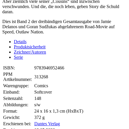
Aber ziemlich viele seiner „Cousins“ sind inzwischen
verschwunden. Und die, die noch leben, geben Story die Schuld
daran.
Dies ist Band 2 der dreibändigen Gesamtausgabe von Jamie
Delanos und Goran Sudžukas abgefahrenem Road-Movie auf
Speed, Outlaw Nation.
Details
Produktsicherheit
Zeichner/Autoren
Serie
ISBN:
9783946952466
PPM
313268
Artikelnummer:
Warengruppe:
Comics
Einband:
Softcover
Seitenzahl:
148
Abbildungen:
s/w
Format:
24 x 16 x 1,3 cm (HxBxT)
Gewicht:
372 g
Erschienen bei:
Dantes Verlag