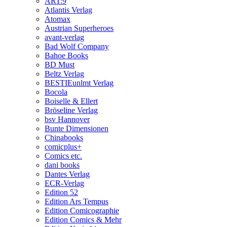
ART:9
Atlantis Verlag
Atomax
Austrian Superheroes
avant-verlag
Bad Wolf Company
Bahoe Books
BD Must
Beltz Verlag
BESTIEunlmt Verlag
Bocola
Boiselle & Ellert
Bröseline Verlag
bsv Hannover
Bunte Dimensionen
Chinabooks
comicplus+
Comics etc.
dani books
Dantes Verlag
ECR-Verlag
Edition 52
Edition Ars Tempus
Edition Comicographie
Edition Comics & Mehr