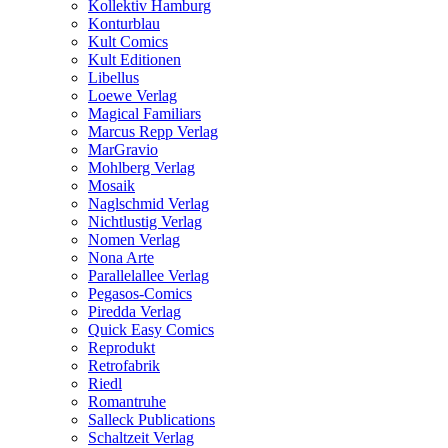
Kollektiv Hamburg
Konturblau
Kult Comics
Kult Editionen
Libellus
Loewe Verlag
Magical Familiars
Marcus Repp Verlag
MarGravio
Mohlberg Verlag
Mosaik
Naglschmid Verlag
Nichtlustig Verlag
Nomen Verlag
Nona Arte
Parallelallee Verlag
Pegasos-Comics
Piredda Verlag
Quick Easy Comics
Reprodukt
Retrofabrik
Riedl
Romantruhe
Salleck Publications
Schaltzeit Verlag