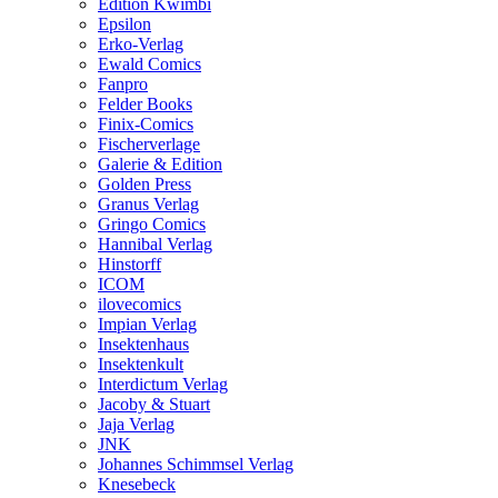
Edition Kwimbi
Epsilon
Erko-Verlag
Ewald Comics
Fanpro
Felder Books
Finix-Comics
Fischerverlage
Galerie & Edition
Golden Press
Granus Verlag
Gringo Comics
Hannibal Verlag
Hinstorff
ICOM
ilovecomics
Impian Verlag
Insektenhaus
Insektenkult
Interdictum Verlag
Jacoby & Stuart
Jaja Verlag
JNK
Johannes Schimmsel Verlag
Knesebeck