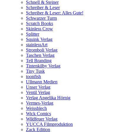
Schnell & Steiner
Schreiber & Leser
Schreiber & Leser: Alles Gute!
Schwarzer Turm
Scratch Books
Skinless Crow
Splitter
Squink Verlag
stainlessArt
Stromboli Verlag
Taschen Verlag
Tell Branding
Tintenkilby Verlag
Tiny Tusk
toonfish
Ullmann Medien
Unser Verlag
Ventil Verlag
Verlag Angelika Hörnig
Vermes-Verlag
Weissblech
Wick Comics
Wildfeuer Verlag
YUCCA Filmproduktion
Zack Edition