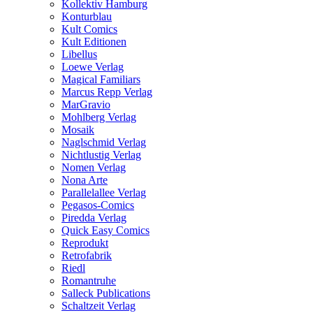
Kollektiv Hamburg
Konturblau
Kult Comics
Kult Editionen
Libellus
Loewe Verlag
Magical Familiars
Marcus Repp Verlag
MarGravio
Mohlberg Verlag
Mosaik
Naglschmid Verlag
Nichtlustig Verlag
Nomen Verlag
Nona Arte
Parallelallee Verlag
Pegasos-Comics
Piredda Verlag
Quick Easy Comics
Reprodukt
Retrofabrik
Riedl
Romantruhe
Salleck Publications
Schaltzeit Verlag