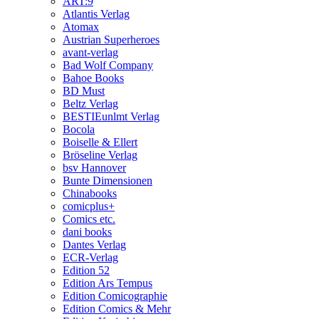
ART:9
Atlantis Verlag
Atomax
Austrian Superheroes
avant-verlag
Bad Wolf Company
Bahoe Books
BD Must
Beltz Verlag
BESTIEunlmt Verlag
Bocola
Boiselle & Ellert
Bröseline Verlag
bsv Hannover
Bunte Dimensionen
Chinabooks
comicplus+
Comics etc.
dani books
Dantes Verlag
ECR-Verlag
Edition 52
Edition Ars Tempus
Edition Comicographie
Edition Comics & Mehr