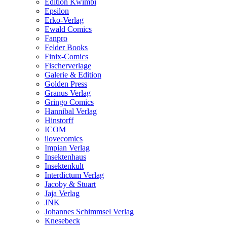
Edition Kwimbi
Epsilon
Erko-Verlag
Ewald Comics
Fanpro
Felder Books
Finix-Comics
Fischerverlage
Galerie & Edition
Golden Press
Granus Verlag
Gringo Comics
Hannibal Verlag
Hinstorff
ICOM
ilovecomics
Impian Verlag
Insektenhaus
Insektenkult
Interdictum Verlag
Jacoby & Stuart
Jaja Verlag
JNK
Johannes Schimmsel Verlag
Knesebeck