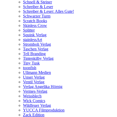
Schnell & Steiner
Schreiber & Leser
Schreiber & Leser: Alles Gute!
Schwarzer Turm
Scratch Books
Skinless Crow
Splitter
Squink Verlag
stainlessArt
Stromboli Verlag
Taschen Verlag
Tell Branding
Tintenkilby Verlag
Tiny Tusk
toonfish
Ullmann Medien
Unser Verlag
Ventil Verlag
Verlag Angelika Hörnig
Vermes-Verlag
Weissblech
Wick Comics
Wildfeuer Verlag
YUCCA Filmproduktion
Zack Edition