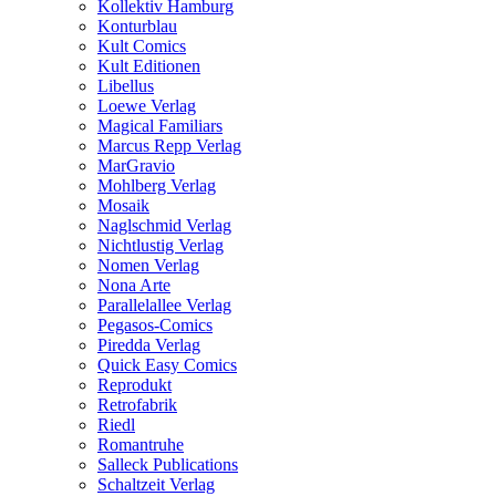
Kollektiv Hamburg
Konturblau
Kult Comics
Kult Editionen
Libellus
Loewe Verlag
Magical Familiars
Marcus Repp Verlag
MarGravio
Mohlberg Verlag
Mosaik
Naglschmid Verlag
Nichtlustig Verlag
Nomen Verlag
Nona Arte
Parallelallee Verlag
Pegasos-Comics
Piredda Verlag
Quick Easy Comics
Reprodukt
Retrofabrik
Riedl
Romantruhe
Salleck Publications
Schaltzeit Verlag