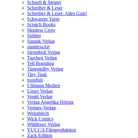
Schnell & Steiner
Schreiber & Leser
Schreiber & Leser: Alles Gute!
Schwarzer Turm
Scratch Books
Skinless Crow
Splitter
Squink Verlag
stainlessArt
Stromboli Verlag
Taschen Verlag
Tell Branding
Tintenkilby Verlag
Tiny Tusk
toonfish
Ullmann Medien
Unser Verlag
Ventil Verlag
Verlag Angelika Hörnig
Vermes-Verlag
Weissblech
Wick Comics
Wildfeuer Verlag
YUCCA Filmproduktion
Zack Edition