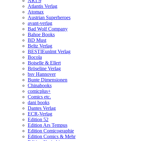
ART:9
Atlantis Verlag
Atomax
Austrian Superheroes
avant-verlag
Bad Wolf Company
Bahoe Books
BD Must
Beltz Verlag
BESTIEunlmt Verlag
Bocola
Boiselle & Ellert
Bröseline Verlag
bsv Hannover
Bunte Dimensionen
Chinabooks
comicplus+
Comics etc.
dani books
Dantes Verlag
ECR-Verlag
Edition 52
Edition Ars Tempus
Edition Comicographie
Edition Comics & Mehr