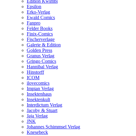
Edition Kwimbi
Epsilon
Erko-Verlag
Ewald Comics
Fanpro
Felder Books
Finix-Comics
Fischerverlage
Galerie & Edition
Golden Press
Granus Verlag
Gringo Comics
Hannibal Verlag
Hinstorff
ICOM
ilovecomics
Impian Verlag
Insektenhaus
Insektenkult
Interdictum Verlag
Jacoby & Stuart
Jaja Verlag
JNK
Johannes Schimmsel Verlag
Knesebeck