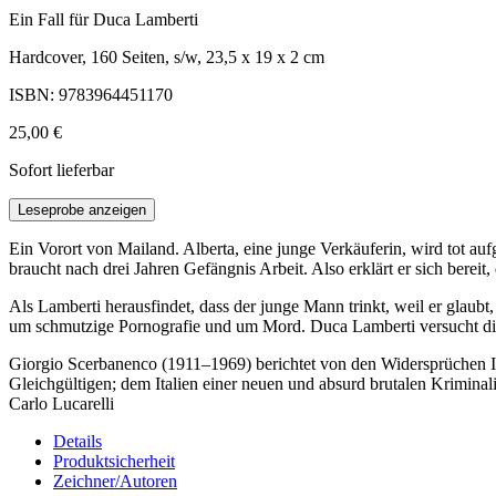
Ein Fall für Duca Lamberti
Hardcover, 160 Seiten, s/w, 23,5 x 19 x 2 cm
ISBN: 9783964451170
25,00 €
Sofort lieferbar
Leseprobe anzeigen
Ein Vorort von Mailand. Alberta, eine junge Verkäuferin, wird tot au
braucht nach drei Jahren Gefängnis Arbeit. Also erklärt er sich bere
Als Lamberti herausfindet, dass der junge Mann trinkt, weil er glaubt
um schmutzige Pornografie und um Mord. Duca Lamberti versucht diese 
Giorgio Scerbanenco (1911–1969) berichtet von den Widersprüchen Ita
Gleichgültigen; dem Italien einer neuen und absurd brutalen Krimina
Carlo Lucarelli
Details
Produktsicherheit
Zeichner/Autoren