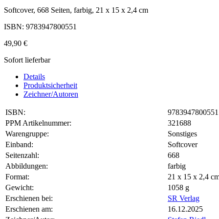
Softcover, 668 Seiten, farbig, 21 x 15 x 2,4 cm
ISBN: 9783947800551
49,90 €
Sofort lieferbar
Details
Produktsicherheit
Zeichner/Autoren
ISBN:
9783947800551
PPM Artikelnummer:
321688
Warengruppe:
Sonstiges
Einband:
Softcover
Seitenzahl:
668
Abbildungen:
farbig
Format:
21 x 15 x 2,4 
Gewicht:
1058 g
Erschienen bei:
SR Verlag
Erschienen am:
16.12.2025