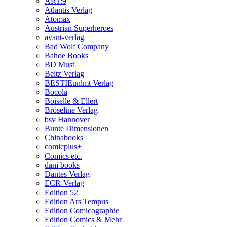
ART:9
Atlantis Verlag
Atomax
Austrian Superheroes
avant-verlag
Bad Wolf Company
Bahoe Books
BD Must
Beltz Verlag
BESTIEunlmt Verlag
Bocola
Boiselle & Ellert
Bröseline Verlag
bsv Hannover
Bunte Dimensionen
Chinabooks
comicplus+
Comics etc.
dani books
Dantes Verlag
ECR-Verlag
Edition 52
Edition Ars Tempus
Edition Comicographie
Edition Comics & Mehr