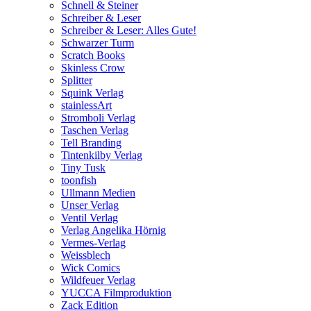
Schnell & Steiner
Schreiber & Leser
Schreiber & Leser: Alles Gute!
Schwarzer Turm
Scratch Books
Skinless Crow
Splitter
Squink Verlag
stainlessArt
Stromboli Verlag
Taschen Verlag
Tell Branding
Tintenkilby Verlag
Tiny Tusk
toonfish
Ullmann Medien
Unser Verlag
Ventil Verlag
Verlag Angelika Hörnig
Vermes-Verlag
Weissblech
Wick Comics
Wildfeuer Verlag
YUCCA Filmproduktion
Zack Edition