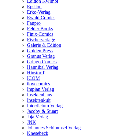
Edition Kwimbi
Epsilon
Erko-Verlag
Ewald Comics
Fanpro
Felder Books
Finix-Comics
Fischerverlage
Galerie & Edition
Golden Press
Granus Verlag
Gringo Comics
Hannibal Verlag
Hinstorff
ICOM
ilovecomics
Impian Verlag
Insektenhaus
Insektenkult
Interdictum Verlag
Jacoby & Stuart
Jaja Verlag
JNK
Johannes Schimmsel Verlag
Knesebeck