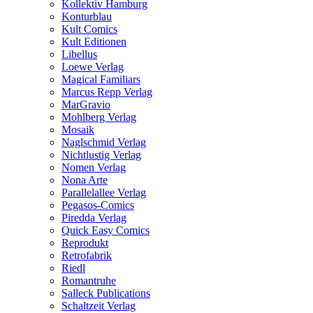
Kollektiv Hamburg
Konturblau
Kult Comics
Kult Editionen
Libellus
Loewe Verlag
Magical Familiars
Marcus Repp Verlag
MarGravio
Mohlberg Verlag
Mosaik
Naglschmid Verlag
Nichtlustig Verlag
Nomen Verlag
Nona Arte
Parallelallee Verlag
Pegasos-Comics
Piredda Verlag
Quick Easy Comics
Reprodukt
Retrofabrik
Riedl
Romantruhe
Salleck Publications
Schaltzeit Verlag