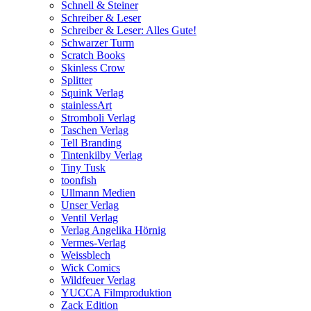
Schnell & Steiner
Schreiber & Leser
Schreiber & Leser: Alles Gute!
Schwarzer Turm
Scratch Books
Skinless Crow
Splitter
Squink Verlag
stainlessArt
Stromboli Verlag
Taschen Verlag
Tell Branding
Tintenkilby Verlag
Tiny Tusk
toonfish
Ullmann Medien
Unser Verlag
Ventil Verlag
Verlag Angelika Hörnig
Vermes-Verlag
Weissblech
Wick Comics
Wildfeuer Verlag
YUCCA Filmproduktion
Zack Edition