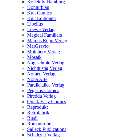
Kollektiv Hamburg
Konturblau
Kult Comics
Kult Editionen
Libellus
Loewe Verlag
Magical Familiars
Marcus Repp Verlag
MarGravio
Mohlberg Verlag
Mosaik
Naglschmid Verlag
Nichtlustig Verlag
Nomen Verlag
Nona Arte
Parallelallee Verlag
Pegasos-Comics
Piredda Verlag
Quick Easy Comics
Reprodukt
Retrofabrik
Riedl
Romantruhe
Salleck Publications
Schaltzeit Verlag