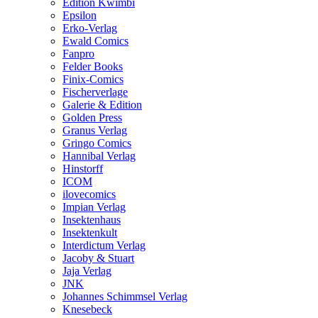
Edition Kwimbi
Epsilon
Erko-Verlag
Ewald Comics
Fanpro
Felder Books
Finix-Comics
Fischerverlage
Galerie & Edition
Golden Press
Granus Verlag
Gringo Comics
Hannibal Verlag
Hinstorff
ICOM
ilovecomics
Impian Verlag
Insektenhaus
Insektenkult
Interdictum Verlag
Jacoby & Stuart
Jaja Verlag
JNK
Johannes Schimmsel Verlag
Knesebeck