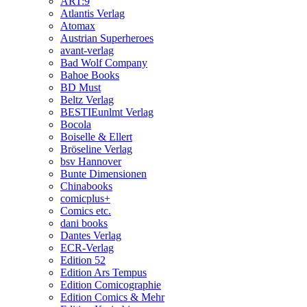
ART:9
Atlantis Verlag
Atomax
Austrian Superheroes
avant-verlag
Bad Wolf Company
Bahoe Books
BD Must
Beltz Verlag
BESTIEunlmt Verlag
Bocola
Boiselle & Ellert
Bröseline Verlag
bsv Hannover
Bunte Dimensionen
Chinabooks
comicplus+
Comics etc.
dani books
Dantes Verlag
ECR-Verlag
Edition 52
Edition Ars Tempus
Edition Comicographie
Edition Comics & Mehr