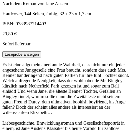
Nach dem Roman von Jane Austen
Hardcover, 144 Seiten, farbig, 32 x 23 x 1,7 cm
ISBN: 9783987214493
29,80 €
Sofort lieferbar
Leseprobe anzeigen
Es ist eine allgemein anerkannte Wahrheit, dass nicht nur ein jeder
angesehene Junggeselle eine Frau braucht, sondern dass auch Mrs.
Bennet händeringend nach guten Partien für ihre fünf Töchter sucht.
Welch aufregende Neuigkeit, dass der wohlhabende Mr. Bingley
kürzlich nach Netherfield Park gezogen ist und sogar zum Ball
einlädt! Und wenn Jane, die älteste Bennet-Tochter, Gefallen an
Bingley findet, warum sollte dann die Zweitälteste nicht seinem
guten Freund Darcy, dem ultimativen bookish boyfriend, ins Auge
fallen? Doch der scheint alles andere als interessiert an der
willensstarken Elizabeth…
Liebesgeschichte, Entwicklungsroman und Gesellschaftsporträt in
einem, ist Jane Austens Klassiker bis heute Vorbild für zahllose