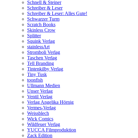
Schnell & Steiner
Schreiber & Leser
Schreiber & Leser: Alles Gute!
Schwarzer Turm
Scratch Books
Skinless Crow
Splitter
Squink Verlag
stainlessArt
Stromboli Verlag
Taschen Verlag
Tell Branding
Tintenkilby Verlag
Tiny Tusk
toonfish
Ullmann Medien
Unser Verlag
Ventil Verlag
Verlag Angelika Hörnig
Vermes-Verlag
Weissblech
Wick Comics
Wildfeuer Verlag
YUCCA Filmproduktion
Zack Edition