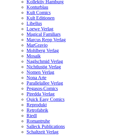
Kollektiv Hamburg
Konturblau
Kult Comics
Kult Editionen
Libellus
Loewe Verlag
Magical Familiars
Marcus Repp Verlag
MarGravio
Mohlberg Verlag
Mosaik
Naglschmid Verlag
Nichtlustig Verlag
Nomen Verlag
Nona Arte
Parallelallee Verlag
Pegasos-Comics
Piredda Verlag
Quick Easy Comics
Reprodukt
Retrofabrik
Riedl
Romantruhe
Salleck Publications
Schaltzeit Verlag