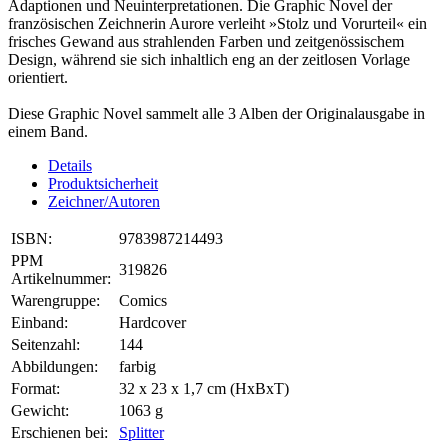
Adaptionen und Neuinterpretationen. Die Graphic Novel der
französischen Zeichnerin Aurore verleiht »Stolz und Vorurteil« ein
frisches Gewand aus strahlenden Farben und zeitgenössischem
Design, während sie sich inhaltlich eng an der zeitlosen Vorlage
orientiert.
Diese Graphic Novel sammelt alle 3 Alben der Originalausgabe in
einem Band.
Details
Produktsicherheit
Zeichner/Autoren
ISBN:
9783987214493
PPM
319826
Artikelnummer:
Warengruppe:
Comics
Einband:
Hardcover
Seitenzahl:
144
Abbildungen:
farbig
Format:
32 x 23 x 1,7 cm (HxBxT)
Gewicht:
1063 g
Erschienen bei:
Splitter