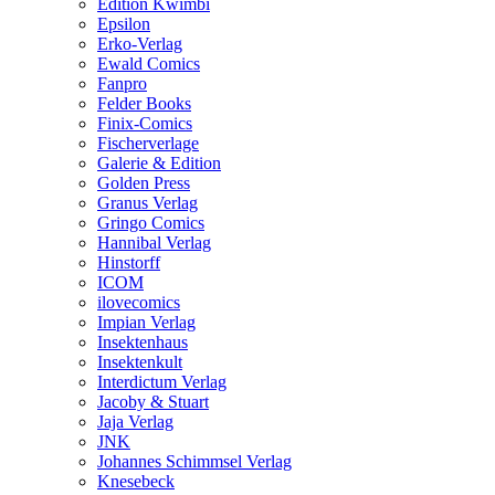
Edition Kwimbi
Epsilon
Erko-Verlag
Ewald Comics
Fanpro
Felder Books
Finix-Comics
Fischerverlage
Galerie & Edition
Golden Press
Granus Verlag
Gringo Comics
Hannibal Verlag
Hinstorff
ICOM
ilovecomics
Impian Verlag
Insektenhaus
Insektenkult
Interdictum Verlag
Jacoby & Stuart
Jaja Verlag
JNK
Johannes Schimmsel Verlag
Knesebeck