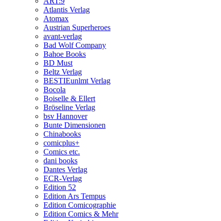
ART:9
Atlantis Verlag
Atomax
Austrian Superheroes
avant-verlag
Bad Wolf Company
Bahoe Books
BD Must
Beltz Verlag
BESTIEunlmt Verlag
Bocola
Boiselle & Ellert
Bröseline Verlag
bsv Hannover
Bunte Dimensionen
Chinabooks
comicplus+
Comics etc.
dani books
Dantes Verlag
ECR-Verlag
Edition 52
Edition Ars Tempus
Edition Comicographie
Edition Comics & Mehr