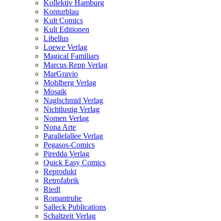
Kollektiv Hamburg
Konturblau
Kult Comics
Kult Editionen
Libellus
Loewe Verlag
Magical Familiars
Marcus Repp Verlag
MarGravio
Mohlberg Verlag
Mosaik
Naglschmid Verlag
Nichtlustig Verlag
Nomen Verlag
Nona Arte
Parallelallee Verlag
Pegasos-Comics
Piredda Verlag
Quick Easy Comics
Reprodukt
Retrofabrik
Riedl
Romantruhe
Salleck Publications
Schaltzeit Verlag