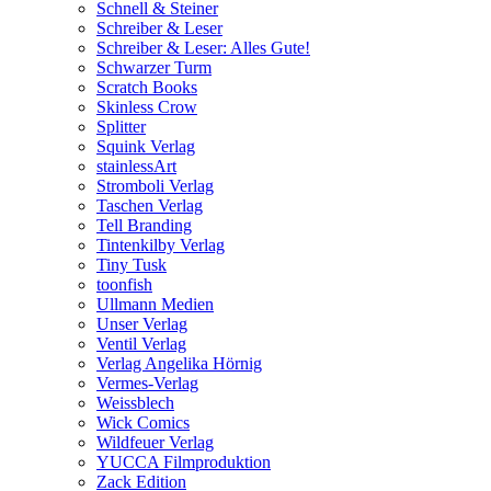
Schnell & Steiner
Schreiber & Leser
Schreiber & Leser: Alles Gute!
Schwarzer Turm
Scratch Books
Skinless Crow
Splitter
Squink Verlag
stainlessArt
Stromboli Verlag
Taschen Verlag
Tell Branding
Tintenkilby Verlag
Tiny Tusk
toonfish
Ullmann Medien
Unser Verlag
Ventil Verlag
Verlag Angelika Hörnig
Vermes-Verlag
Weissblech
Wick Comics
Wildfeuer Verlag
YUCCA Filmproduktion
Zack Edition