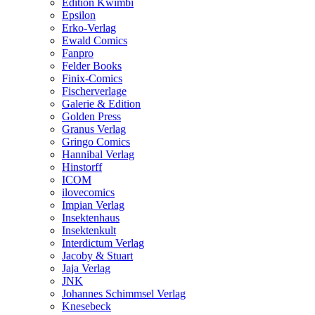
Edition Kwimbi
Epsilon
Erko-Verlag
Ewald Comics
Fanpro
Felder Books
Finix-Comics
Fischerverlage
Galerie & Edition
Golden Press
Granus Verlag
Gringo Comics
Hannibal Verlag
Hinstorff
ICOM
ilovecomics
Impian Verlag
Insektenhaus
Insektenkult
Interdictum Verlag
Jacoby & Stuart
Jaja Verlag
JNK
Johannes Schimmsel Verlag
Knesebeck