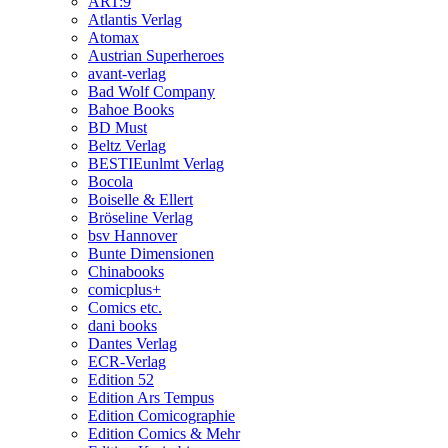
ART:9
Atlantis Verlag
Atomax
Austrian Superheroes
avant-verlag
Bad Wolf Company
Bahoe Books
BD Must
Beltz Verlag
BESTIEunlmt Verlag
Bocola
Boiselle & Ellert
Bröseline Verlag
bsv Hannover
Bunte Dimensionen
Chinabooks
comicplus+
Comics etc.
dani books
Dantes Verlag
ECR-Verlag
Edition 52
Edition Ars Tempus
Edition Comicographie
Edition Comics & Mehr