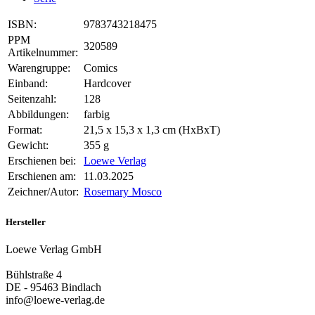
ISBN:
9783743218475
PPM
320589
Artikelnummer:
Warengruppe:
Comics
Einband:
Hardcover
Seitenzahl:
128
Abbildungen:
farbig
Format:
21,5 x 15,3 x 1,3 cm (HxBxT)
Gewicht:
355 g
Erschienen bei:
Loewe Verlag
Erschienen am:
11.03.2025
Zeichner/Autor:
Rosemary Mosco
Hersteller
Loewe Verlag GmbH
Bühlstraße 4
DE - 95463 Bindlach
info@loewe-verlag.de