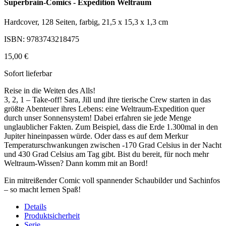
Superbrain-Comics - Expedition Weltraum
Hardcover, 128 Seiten, farbig, 21,5 x 15,3 x 1,3 cm
ISBN: 9783743218475
15,00 €
Sofort lieferbar
Reise in die Weiten des Alls!
3, 2, 1 – Take-off! Sara, Jill und ihre tierische Crew starten in das
größte Abenteuer ihres Lebens: eine Weltraum-Expedition quer
durch unser Sonnensystem! Dabei erfahren sie jede Menge
unglaublicher Fakten. Zum Beispiel, dass die Erde 1.300mal in den
Jupiter hineinpassen würde. Oder dass es auf dem Merkur
Temperaturschwankungen zwischen -170 Grad Celsius in der Nacht
und 430 Grad Celsius am Tag gibt. Bist du bereit, für noch mehr
Weltraum-Wissen? Dann komm mit an Bord!
Ein mitreißender Comic voll spannender Schaubilder und Sachinfos
– so macht lernen Spaß!
Details
Produktsicherheit
Serie