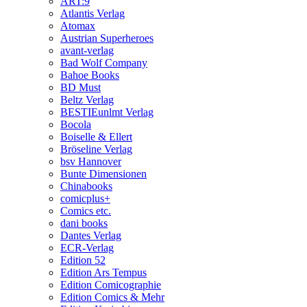
ART:9
Atlantis Verlag
Atomax
Austrian Superheroes
avant-verlag
Bad Wolf Company
Bahoe Books
BD Must
Beltz Verlag
BESTIEunlmt Verlag
Bocola
Boiselle & Ellert
Bröseline Verlag
bsv Hannover
Bunte Dimensionen
Chinabooks
comicplus+
Comics etc.
dani books
Dantes Verlag
ECR-Verlag
Edition 52
Edition Ars Tempus
Edition Comicographie
Edition Comics & Mehr