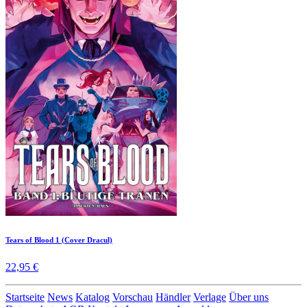
Tears of Blood 1 (Cover Dracul)
22,95 €
Startseite
News
Katalog
Vorschau
Händler
Verlage
Über uns