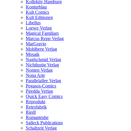
Kollektiv Hamburg
Konturblau
Kult Comics
Kult Editionen
Libellus
Loewe Verlag
Magical Familiars
Marcus Repp Verlag
MarGravio
Mohlberg Verlag
Mosaik
Naglschmid Verlag
Nichtlustig Verlag
Nomen Verlag
Nona Arte
Parallelallee Verlag
Pegasos-Comics
Piredda Verlag
Quick Easy Comics
Reprodukt
Retrofabrik
Riedl
Romantruhe
Salleck Publications
Schaltzeit Verlag