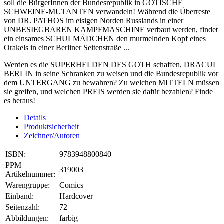
soll die BürgerInnen der Bundesrepublik in GOTISCHE
SCHWEINE-MUTANTEN verwandeln! Während die Überreste
von DR. PATHOS im eisigen Norden Russlands in einer
UNBESIEGBAREN KAMPFMASCHINE verbaut werden, findet
ein einsames SCHULMÄDCHEN den murmelnden Kopf eines
Orakels in einer Berliner Seitenstraße ...
Werden es die SUPERHELDEN DES GOTH schaffen, DRACUL
BERLIN in seine Schranken zu weisen und die Bundesrepublik vor
dem UNTERGANG zu bewahren? Zu welchen MITTELN müssen
sie greifen, und welchen PREIS werden sie dafür bezahlen? Finde
es heraus!
Details
Produktsicherheit
Zeichner/Autoren
ISBN:
9783948800840
PPM
319003
Artikelnummer:
Warengruppe:
Comics
Einband:
Hardcover
Seitenzahl:
72
Abbildungen:
farbig