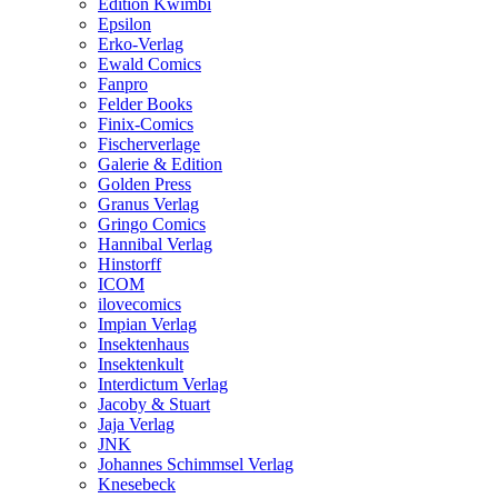
Edition Kwimbi
Epsilon
Erko-Verlag
Ewald Comics
Fanpro
Felder Books
Finix-Comics
Fischerverlage
Galerie & Edition
Golden Press
Granus Verlag
Gringo Comics
Hannibal Verlag
Hinstorff
ICOM
ilovecomics
Impian Verlag
Insektenhaus
Insektenkult
Interdictum Verlag
Jacoby & Stuart
Jaja Verlag
JNK
Johannes Schimmsel Verlag
Knesebeck