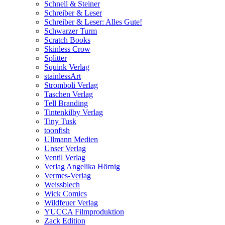
Schnell & Steiner
Schreiber & Leser
Schreiber & Leser: Alles Gute!
Schwarzer Turm
Scratch Books
Skinless Crow
Splitter
Squink Verlag
stainlessArt
Stromboli Verlag
Taschen Verlag
Tell Branding
Tintenkilby Verlag
Tiny Tusk
toonfish
Ullmann Medien
Unser Verlag
Ventil Verlag
Verlag Angelika Hörnig
Vermes-Verlag
Weissblech
Wick Comics
Wildfeuer Verlag
YUCCA Filmproduktion
Zack Edition