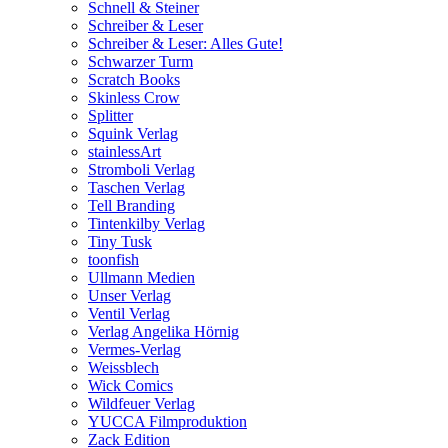
Schnell & Steiner
Schreiber & Leser
Schreiber & Leser: Alles Gute!
Schwarzer Turm
Scratch Books
Skinless Crow
Splitter
Squink Verlag
stainlessArt
Stromboli Verlag
Taschen Verlag
Tell Branding
Tintenkilby Verlag
Tiny Tusk
toonfish
Ullmann Medien
Unser Verlag
Ventil Verlag
Verlag Angelika Hörnig
Vermes-Verlag
Weissblech
Wick Comics
Wildfeuer Verlag
YUCCA Filmproduktion
Zack Edition