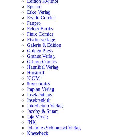
Edition Kwimbi
Epsilon
Erko-Verlag
Ewald Comics
Fanpro
Felder Books
Finix-Comics
Fischerverlage
Galerie & Edition
Golden Press
Granus Verlag
Gringo Comics
Hannibal Verlag
Hinstorff
ICOM
ilovecomics
Impian Verlag
Insektenhaus
Insektenkult
Interdictum Verlag
Jacoby & Stuart
Jaja Verlag
JNK
Johannes Schimmsel Verlag
Knesebeck