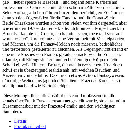
gab – lieber spielte er Baseball – und begann seine Karriere als
professioneller Comiczeichner doch schon im Alter von 16 Jahren.
Seine Auftragsarbeiten führten ihn zu den berüchtigten EC Comics,
dann zu den Ölgemälden für die Tarzan- und die Conan-Serie.
Beide Charaktere wurden schon von vielen vor ihm dargestellt, aber,
wie er in den 1970er-Jahren erklärte: „Ich bin sehr körperfixiert. In
Brooklyn kannte ich Conan, ich kannte Typen, die exakt so drauf
waren wie er“. Und er nutzte seine Vertrautheit mit Muskelpaketen
und Machos, um die Fantasy-Helden noch massiver, bedrohlicher
und testosteron-gesteuerter zu zeichnen. Als Gegengewicht erfand er
eine neue Spezies von Frauen, gerade so nackt wie die Zensur es
erlaubte, mit Elfengesichtern und gebärfreudigen Körpern: fette
Schenkel, volle Hintern, Brüste, die weit hervorstehen. Und doch
schuf er sie überzeugend realitätsnah, mit weichen Bäuchen und
Anzeichen von Cellulitis. Dazu noch etwas Action, Fantasywesen,
dämmrige Welten aus jagenden Schatten – Frazettas Kunst ist so
süchtig machend wie Kartoffelchips.
Diese Monografie ist die ausführlichste und umfassendste, die
jemals über Frank Frazetta zusammengestellt wurde, sie entstand in
Zusammenarbeit mit der Frazetta-Familie und den wichtigsten
Sammlern.
Details
Produktsicherheit