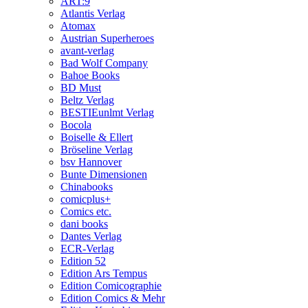
ART:9
Atlantis Verlag
Atomax
Austrian Superheroes
avant-verlag
Bad Wolf Company
Bahoe Books
BD Must
Beltz Verlag
BESTIEunlmt Verlag
Bocola
Boiselle & Ellert
Bröseline Verlag
bsv Hannover
Bunte Dimensionen
Chinabooks
comicplus+
Comics etc.
dani books
Dantes Verlag
ECR-Verlag
Edition 52
Edition Ars Tempus
Edition Comicographie
Edition Comics & Mehr