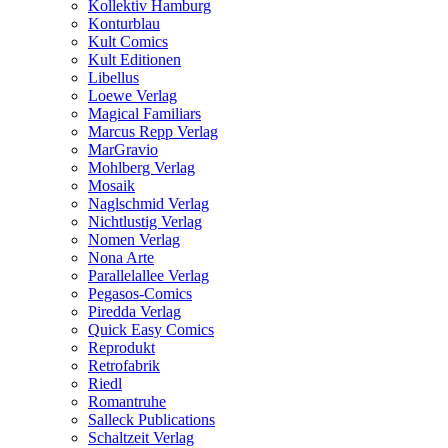
Kollektiv Hamburg
Konturblau
Kult Comics
Kult Editionen
Libellus
Loewe Verlag
Magical Familiars
Marcus Repp Verlag
MarGravio
Mohlberg Verlag
Mosaik
Naglschmid Verlag
Nichtlustig Verlag
Nomen Verlag
Nona Arte
Parallelallee Verlag
Pegasos-Comics
Piredda Verlag
Quick Easy Comics
Reprodukt
Retrofabrik
Riedl
Romantruhe
Salleck Publications
Schaltzeit Verlag