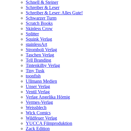
Schnell & Steiner
Schreiber & Leser
Schreiber & Leser: Alles Gute!
Schwarzer Turm
Scratch Books
Skinless Crow
Splitter
Squink Verlag
stainlessArt
Stromboli Verlag
Taschen Verlag
Tell Branding
Tintenkilby Verlag
Tiny Tusk
toonfish
Ullmann Medien
Unser Verlag
Ventil Verlag
Verlag Angelika Hörnig
Vermes-Verlag
Weissblech
Wick Comics
Wildfeuer Verlag
YUCCA Filmproduktion
Zack Edition