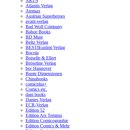
ART:9
Atlantis Verlag
Atomax
Austrian Superheroes
avant-verlag
Bad Wolf Company
Bahoe Books
BD Must
Beltz Verlag
BESTIEunlmt Verlag
Bocola
Boiselle & Ellert
Bröseline Verlag
bsv Hannover
Bunte Dimensionen
Chinabooks
comicplus+
Comics etc.
dani books
Dantes Verlag
ECR-Verlag
Edition 52
Edition Ars Tempus
Edition Comicographie
Edition Comics & Mehr