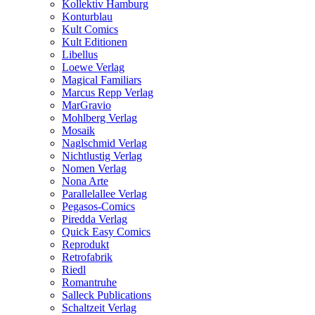
Kollektiv Hamburg
Konturblau
Kult Comics
Kult Editionen
Libellus
Loewe Verlag
Magical Familiars
Marcus Repp Verlag
MarGravio
Mohlberg Verlag
Mosaik
Naglschmid Verlag
Nichtlustig Verlag
Nomen Verlag
Nona Arte
Parallelallee Verlag
Pegasos-Comics
Piredda Verlag
Quick Easy Comics
Reprodukt
Retrofabrik
Riedl
Romantruhe
Salleck Publications
Schaltzeit Verlag