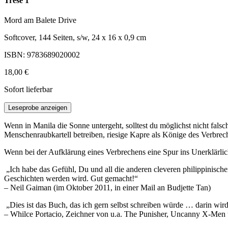
Trese 1
Mord am Balete Drive
Softcover, 144 Seiten, s/w, 24 x 16 x 0,9 cm
ISBN: 9783689020002
18,00 €
Sofort lieferbar
Leseprobe anzeigen
Wenn in Manila die Sonne untergeht, solltest du möglichst nicht fals
Menschenraubkartell betreiben, riesige Kapre als Könige des Verbrec
Wenn bei der Aufklärung eines Verbrechens eine Spur ins Unerklärlich
„Ich habe das Gefühl, Du und all die anderen cleveren philippinisch
Geschichten werden wird. Gut gemacht!“
– Neil Gaiman (im Oktober 2011, in einer Mail an Budjette Tan)
„Dies ist das Buch, das ich gern selbst schreiben würde … darin wird
– Whilce Portacio, Zeichner von u.a. The Punisher, Uncanny X-Me