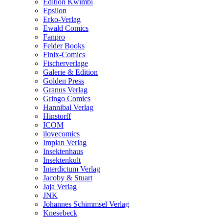
Edition Kwimbi
Epsilon
Erko-Verlag
Ewald Comics
Fanpro
Felder Books
Finix-Comics
Fischerverlage
Galerie & Edition
Golden Press
Granus Verlag
Gringo Comics
Hannibal Verlag
Hinstorff
ICOM
ilovecomics
Impian Verlag
Insektenhaus
Insektenkult
Interdictum Verlag
Jacoby & Stuart
Jaja Verlag
JNK
Johannes Schimmsel Verlag
Knesebeck