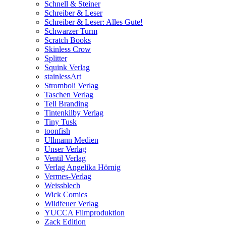
Schnell & Steiner
Schreiber & Leser
Schreiber & Leser: Alles Gute!
Schwarzer Turm
Scratch Books
Skinless Crow
Splitter
Squink Verlag
stainlessArt
Stromboli Verlag
Taschen Verlag
Tell Branding
Tintenkilby Verlag
Tiny Tusk
toonfish
Ullmann Medien
Unser Verlag
Ventil Verlag
Verlag Angelika Hörnig
Vermes-Verlag
Weissblech
Wick Comics
Wildfeuer Verlag
YUCCA Filmproduktion
Zack Edition