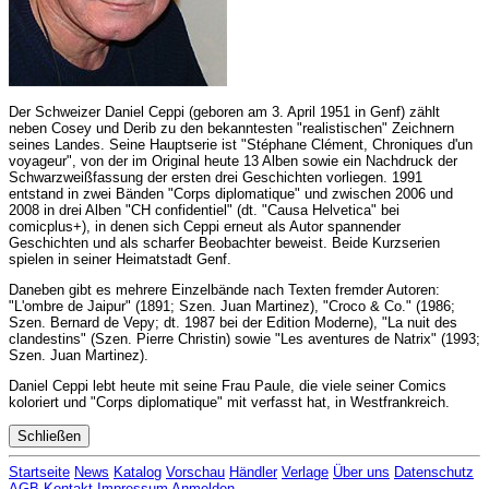
Der Schweizer Daniel Ceppi (geboren am 3. April 1951 in Genf) zählt
neben Cosey und Derib zu den bekanntesten "realistischen" Zeichnern
seines Landes. Seine Hauptserie ist "Stéphane Clément, Chroniques d'un
voyageur", von der im Original heute 13 Alben sowie ein Nachdruck der
Schwarzweißfassung der ersten drei Geschichten vorliegen. 1991
entstand in zwei Bänden "Corps diplomatique" und zwischen 2006 und
2008 in drei Alben "CH confidentiel" (dt. "Causa Helvetica" bei
comicplus+), in denen sich Ceppi erneut als Autor spannender
Geschichten und als scharfer Beobachter beweist. Beide Kurzserien
spielen in seiner Heimatstadt Genf.
Daneben gibt es mehrere Einzelbände nach Texten fremder Autoren:
"L'ombre de Jaipur" (1891; Szen. Juan Martinez), "Croco & Co." (1986;
Szen. Bernard de Vepy; dt. 1987 bei der Edition Moderne), "La nuit des
clandestins" (Szen. Pierre Christin) sowie "Les aventures de Natrix" (1993;
Szen. Juan Martinez).
Daniel Ceppi lebt heute mit seine Frau Paule, die viele seiner Comics
koloriert und "Corps diplomatique" mit verfasst hat, in Westfrankreich.
Schließen
Startseite
News
Katalog
Vorschau
Händler
Verlage
Über uns
Datenschutz
AGB
Kontakt
Impressum
Anmelden