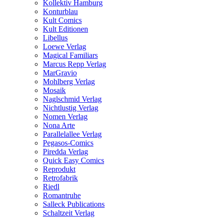
Kollektiv Hamburg
Konturblau
Kult Comics
Kult Editionen
Libellus
Loewe Verlag
Magical Familiars
Marcus Repp Verlag
MarGravio
Mohlberg Verlag
Mosaik
Naglschmid Verlag
Nichtlustig Verlag
Nomen Verlag
Nona Arte
Parallelallee Verlag
Pegasos-Comics
Piredda Verlag
Quick Easy Comics
Reprodukt
Retrofabrik
Riedl
Romantruhe
Salleck Publications
Schaltzeit Verlag