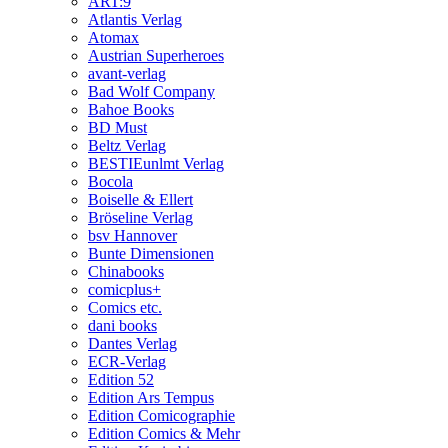
ART:9
Atlantis Verlag
Atomax
Austrian Superheroes
avant-verlag
Bad Wolf Company
Bahoe Books
BD Must
Beltz Verlag
BESTIEunlmt Verlag
Bocola
Boiselle & Ellert
Bröseline Verlag
bsv Hannover
Bunte Dimensionen
Chinabooks
comicplus+
Comics etc.
dani books
Dantes Verlag
ECR-Verlag
Edition 52
Edition Ars Tempus
Edition Comicographie
Edition Comics & Mehr