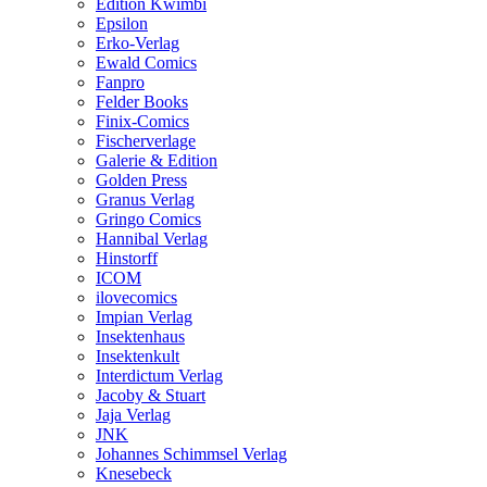
Edition Kwimbi
Epsilon
Erko-Verlag
Ewald Comics
Fanpro
Felder Books
Finix-Comics
Fischerverlage
Galerie & Edition
Golden Press
Granus Verlag
Gringo Comics
Hannibal Verlag
Hinstorff
ICOM
ilovecomics
Impian Verlag
Insektenhaus
Insektenkult
Interdictum Verlag
Jacoby & Stuart
Jaja Verlag
JNK
Johannes Schimmsel Verlag
Knesebeck