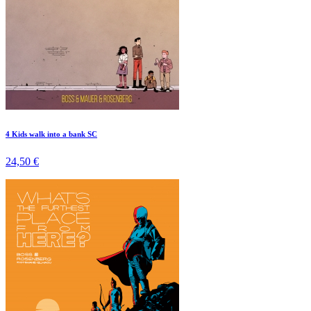
4 Kids walk into a bank SC
24,50 €