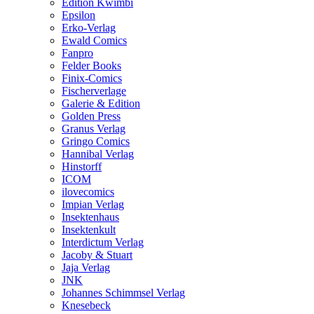
Edition Kwimbi
Epsilon
Erko-Verlag
Ewald Comics
Fanpro
Felder Books
Finix-Comics
Fischerverlage
Galerie & Edition
Golden Press
Granus Verlag
Gringo Comics
Hannibal Verlag
Hinstorff
ICOM
ilovecomics
Impian Verlag
Insektenhaus
Insektenkult
Interdictum Verlag
Jacoby & Stuart
Jaja Verlag
JNK
Johannes Schimmsel Verlag
Knesebeck