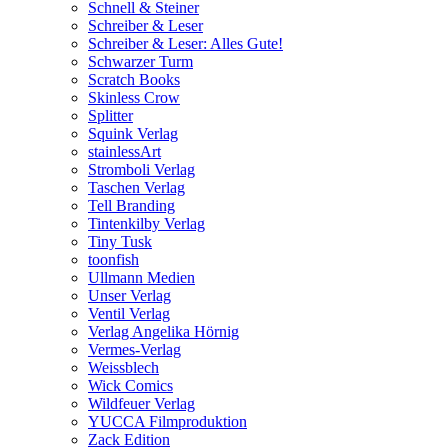
Schnell & Steiner
Schreiber & Leser
Schreiber & Leser: Alles Gute!
Schwarzer Turm
Scratch Books
Skinless Crow
Splitter
Squink Verlag
stainlessArt
Stromboli Verlag
Taschen Verlag
Tell Branding
Tintenkilby Verlag
Tiny Tusk
toonfish
Ullmann Medien
Unser Verlag
Ventil Verlag
Verlag Angelika Hörnig
Vermes-Verlag
Weissblech
Wick Comics
Wildfeuer Verlag
YUCCA Filmproduktion
Zack Edition