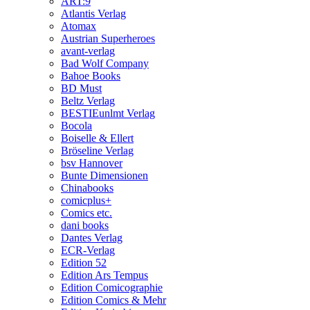
ART:9
Atlantis Verlag
Atomax
Austrian Superheroes
avant-verlag
Bad Wolf Company
Bahoe Books
BD Must
Beltz Verlag
BESTIEunlmt Verlag
Bocola
Boiselle & Ellert
Bröseline Verlag
bsv Hannover
Bunte Dimensionen
Chinabooks
comicplus+
Comics etc.
dani books
Dantes Verlag
ECR-Verlag
Edition 52
Edition Ars Tempus
Edition Comicographie
Edition Comics & Mehr