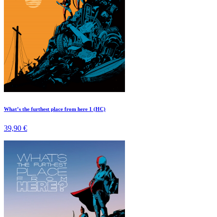
What’s the furthest place from here 1 (HC)
39,90 €