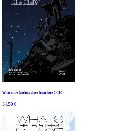
What’s the furthest place from here 3 (HC)
34,50 €