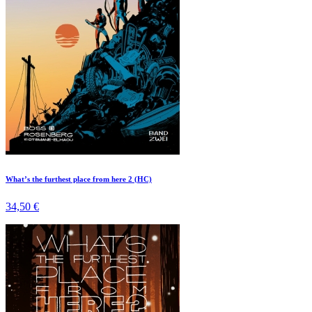
What’s the furthest place from here 2 (HC)
34,50 €