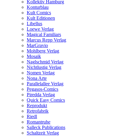
Kollektiv Hamburg
Konturblau
Kult Comics
Kult Editionen
Libellus
Loewe Verlag
Magical Familiars
Marcus Repp Verlag
MarGravio
Mohlberg Verlag
Mosaik
Naglschmid Verlag
Nichtlustig Verlag
Nomen Verlag
Nona Arte
Parallelallee Verlag
Pegasos-Comics
Piredda Verlag
Quick Easy Comics
Reprodukt
Retrofabrik
Riedl
Romantruhe
Salleck Publications
Schaltzeit Verlag