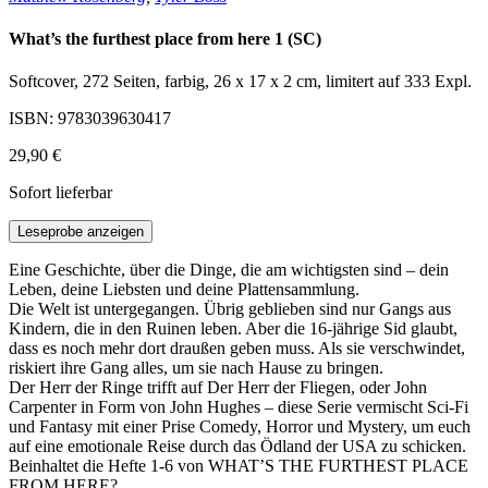
What’s the furthest place from here 1 (SC)
Softcover, 272 Seiten, farbig, 26 x 17 x 2 cm, limitert auf 333 Expl.
ISBN: 9783039630417
29,90 €
Sofort lieferbar
Leseprobe anzeigen
Eine Geschichte, über die Dinge, die am wichtigsten sind – dein
Leben, deine Liebsten und deine Plattensammlung.
Die Welt ist untergegangen. Übrig geblieben sind nur Gangs aus
Kindern, die in den Ruinen leben. Aber die 16-jährige Sid glaubt,
dass es noch mehr dort draußen geben muss. Als sie verschwindet,
riskiert ihre Gang alles, um sie nach Hause zu bringen.
Der Herr der Ringe trifft auf Der Herr der Fliegen, oder John
Carpenter in Form von John Hughes – diese Serie vermischt Sci-Fi
und Fantasy mit einer Prise Comedy, Horror und Mystery, um euch
auf eine emotionale Reise durch das Ödland der USA zu schicken.
Beinhaltet die Hefte 1-6 von WHAT’S THE FURTHEST PLACE
FROM HERE?