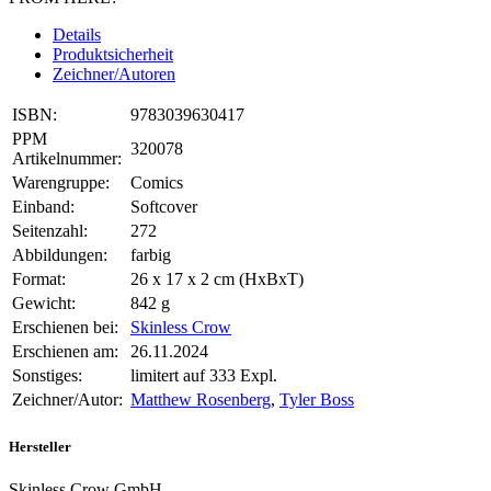
Details
Produktsicherheit
Zeichner/Autoren
ISBN:
9783039630417
PPM
320078
Artikelnummer:
Warengruppe:
Comics
Einband:
Softcover
Seitenzahl:
272
Abbildungen:
farbig
Format:
26 x 17 x 2 cm (HxBxT)
Gewicht:
842 g
Erschienen bei:
Skinless Crow
Erschienen am:
26.11.2024
Sonstiges:
limitert auf 333 Expl.
Zeichner/Autor:
Matthew Rosenberg
,
Tyler Boss
Hersteller
Skinless Crow GmbH