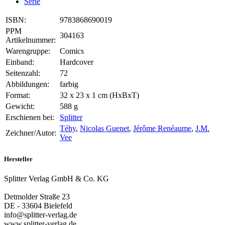
Serie
ISBN:
9783868690019
PPM
304163
Artikelnummer:
Warengruppe:
Comics
Einband:
Hardcover
Seitenzahl:
72
Abbildungen:
farbig
Format:
32 x 23 x 1 cm (HxBxT)
Gewicht:
588 g
Erschienen bei:
Splitter
Téhy
,
Nicolas Guenet
,
Jérôme Renéaume
,
J.M.
Zeichner/Autor:
Vee
Hersteller
Splitter Verlag GmbH & Co. KG
Detmolder Straße 23
DE - 33604 Bielefeld
info@splitter-verlag.de
www.splitter-verlag.de