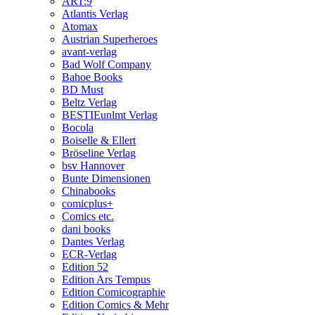
ART:9
Atlantis Verlag
Atomax
Austrian Superheroes
avant-verlag
Bad Wolf Company
Bahoe Books
BD Must
Beltz Verlag
BESTIEunlmt Verlag
Bocola
Boiselle & Ellert
Bröseline Verlag
bsv Hannover
Bunte Dimensionen
Chinabooks
comicplus+
Comics etc.
dani books
Dantes Verlag
ECR-Verlag
Edition 52
Edition Ars Tempus
Edition Comicographie
Edition Comics & Mehr