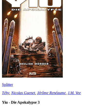
Splitter
Téhy
,
Nicolas Guenet
,
Jérôme Renéaume
,
J.M. Vee
Yiu - Die Apokalypse 3