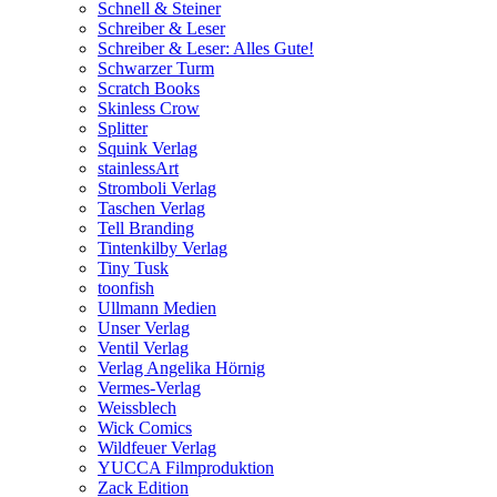
Schnell & Steiner
Schreiber & Leser
Schreiber & Leser: Alles Gute!
Schwarzer Turm
Scratch Books
Skinless Crow
Splitter
Squink Verlag
stainlessArt
Stromboli Verlag
Taschen Verlag
Tell Branding
Tintenkilby Verlag
Tiny Tusk
toonfish
Ullmann Medien
Unser Verlag
Ventil Verlag
Verlag Angelika Hörnig
Vermes-Verlag
Weissblech
Wick Comics
Wildfeuer Verlag
YUCCA Filmproduktion
Zack Edition