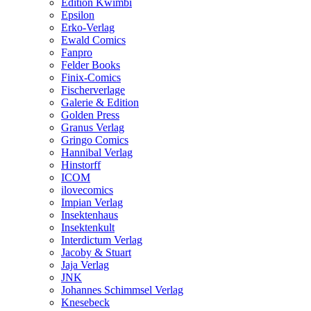
Edition Kwimbi
Epsilon
Erko-Verlag
Ewald Comics
Fanpro
Felder Books
Finix-Comics
Fischerverlage
Galerie & Edition
Golden Press
Granus Verlag
Gringo Comics
Hannibal Verlag
Hinstorff
ICOM
ilovecomics
Impian Verlag
Insektenhaus
Insektenkult
Interdictum Verlag
Jacoby & Stuart
Jaja Verlag
JNK
Johannes Schimmsel Verlag
Knesebeck