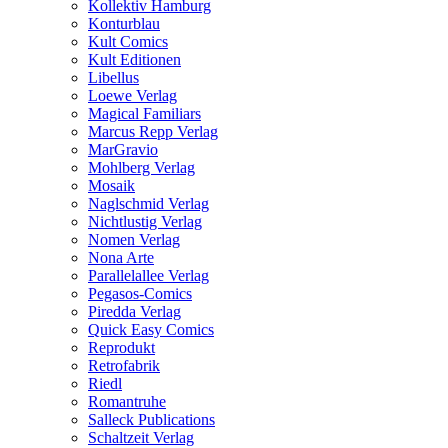
Kollektiv Hamburg
Konturblau
Kult Comics
Kult Editionen
Libellus
Loewe Verlag
Magical Familiars
Marcus Repp Verlag
MarGravio
Mohlberg Verlag
Mosaik
Naglschmid Verlag
Nichtlustig Verlag
Nomen Verlag
Nona Arte
Parallelallee Verlag
Pegasos-Comics
Piredda Verlag
Quick Easy Comics
Reprodukt
Retrofabrik
Riedl
Romantruhe
Salleck Publications
Schaltzeit Verlag