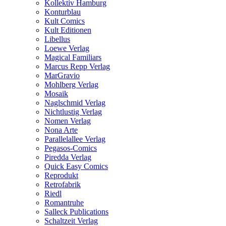
Kollektiv Hamburg
Konturblau
Kult Comics
Kult Editionen
Libellus
Loewe Verlag
Magical Familiars
Marcus Repp Verlag
MarGravio
Mohlberg Verlag
Mosaik
Naglschmid Verlag
Nichtlustig Verlag
Nomen Verlag
Nona Arte
Parallelallee Verlag
Pegasos-Comics
Piredda Verlag
Quick Easy Comics
Reprodukt
Retrofabrik
Riedl
Romantruhe
Salleck Publications
Schaltzeit Verlag