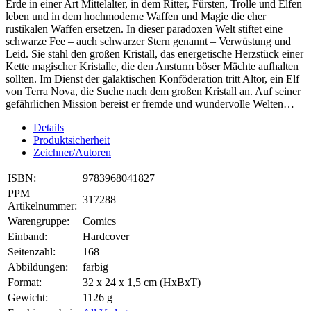
Erde in einer Art Mittelalter, in dem Ritter, Fürsten, Trolle und Elfen
leben und in dem hochmoderne Waffen und Magie die eher
rustikalen Waffen ersetzen. In dieser paradoxen Welt stiftet eine
schwarze Fee – auch schwarzer Stern genannt – Verwüstung und
Leid. Sie stahl den großen Kristall, das energetische Herzstück einer
Kette magischer Kristalle, die den Ansturm böser Mächte aufhalten
sollten. Im Dienst der galaktischen Konföderation tritt Altor, ein Elf
von Terra Nova, die Suche nach dem großen Kristall an. Auf seiner
gefährlichen Mission bereist er fremde und wundervolle Welten…
Details
Produktsicherheit
Zeichner/Autoren
ISBN:
9783968041827
PPM
317288
Artikelnummer:
Warengruppe:
Comics
Einband:
Hardcover
Seitenzahl:
168
Abbildungen:
farbig
Format:
32 x 24 x 1,5 cm (HxBxT)
Gewicht:
1126 g