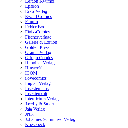
Edition Kwimbi
Epsilon
Erko-Verlag
Ewald Comics
Fanpro
Felder Books
Finix-Comics
Fischerverlage
Galerie & Edition
Golden Press
Granus Verlag
Gringo Comics
Hannibal Verlag
Hinstorff
ICOM
ilovecomics
Impian Verlag
Insektenhaus
Insektenkult
Interdictum Verlag
Jacoby & Stuart
Jaja Verlag
JNK
Johannes Schimmsel Verlag
Knesebeck