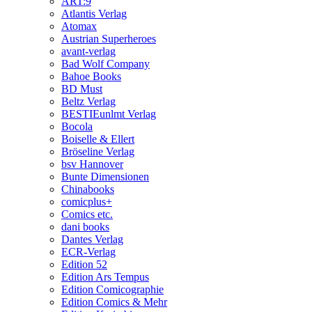
ART:9
Atlantis Verlag
Atomax
Austrian Superheroes
avant-verlag
Bad Wolf Company
Bahoe Books
BD Must
Beltz Verlag
BESTIEunlmt Verlag
Bocola
Boiselle & Ellert
Bröseline Verlag
bsv Hannover
Bunte Dimensionen
Chinabooks
comicplus+
Comics etc.
dani books
Dantes Verlag
ECR-Verlag
Edition 52
Edition Ars Tempus
Edition Comicographie
Edition Comics & Mehr