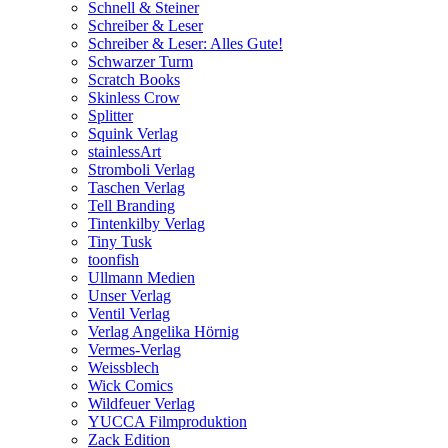
Schnell & Steiner
Schreiber & Leser
Schreiber & Leser: Alles Gute!
Schwarzer Turm
Scratch Books
Skinless Crow
Splitter
Squink Verlag
stainlessArt
Stromboli Verlag
Taschen Verlag
Tell Branding
Tintenkilby Verlag
Tiny Tusk
toonfish
Ullmann Medien
Unser Verlag
Ventil Verlag
Verlag Angelika Hörnig
Vermes-Verlag
Weissblech
Wick Comics
Wildfeuer Verlag
YUCCA Filmproduktion
Zack Edition