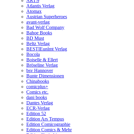
ART:9
Atlantis Verlag
Atomax
Austrian Superheroes
avant-verlag
Bad Wolf Company
Bahoe Books
BD Must
Beltz Verlag
BESTIEunlmt Verlag
Bocola
Boiselle & Ellert
Bröseline Verlag
bsv Hannover
Bunte Dimensionen
Chinabooks
comicplus+
Comics etc.
dani books
Dantes Verlag
ECR-Verlag
Edition 52
Edition Ars Tempus
Edition Comicographie
Edition Comics & Mehr