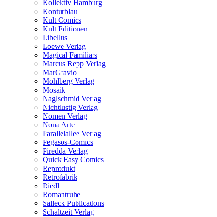
Kollektiv Hamburg
Konturblau
Kult Comics
Kult Editionen
Libellus
Loewe Verlag
Magical Familiars
Marcus Repp Verlag
MarGravio
Mohlberg Verlag
Mosaik
Naglschmid Verlag
Nichtlustig Verlag
Nomen Verlag
Nona Arte
Parallelallee Verlag
Pegasos-Comics
Piredda Verlag
Quick Easy Comics
Reprodukt
Retrofabrik
Riedl
Romantruhe
Salleck Publications
Schaltzeit Verlag