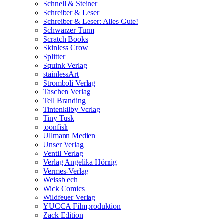
Schnell & Steiner
Schreiber & Leser
Schreiber & Leser: Alles Gute!
Schwarzer Turm
Scratch Books
Skinless Crow
Splitter
Squink Verlag
stainlessArt
Stromboli Verlag
Taschen Verlag
Tell Branding
Tintenkilby Verlag
Tiny Tusk
toonfish
Ullmann Medien
Unser Verlag
Ventil Verlag
Verlag Angelika Hörnig
Vermes-Verlag
Weissblech
Wick Comics
Wildfeuer Verlag
YUCCA Filmproduktion
Zack Edition