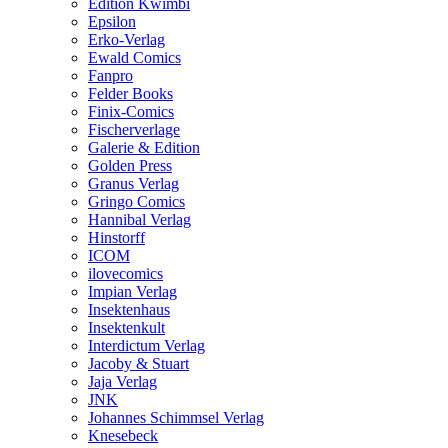
Edition Kwimbi
Epsilon
Erko-Verlag
Ewald Comics
Fanpro
Felder Books
Finix-Comics
Fischerverlage
Galerie & Edition
Golden Press
Granus Verlag
Gringo Comics
Hannibal Verlag
Hinstorff
ICOM
ilovecomics
Impian Verlag
Insektenhaus
Insektenkult
Interdictum Verlag
Jacoby & Stuart
Jaja Verlag
JNK
Johannes Schimmsel Verlag
Knesebeck