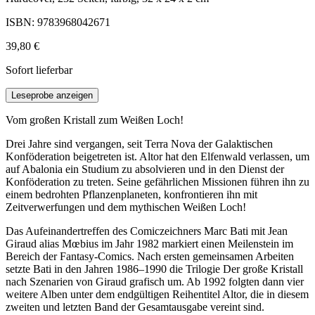
ISBN: 9783968042671
39,80 €
Sofort lieferbar
Leseprobe anzeigen
Vom großen Kristall zum Weißen Loch!
Drei Jahre sind vergangen, seit Terra Nova der Galaktischen
Konföderation beigetreten ist. Altor hat den Elfenwald verlassen, um
auf Abalonia ein Studium zu absolvieren und in den Dienst der
Konföderation zu treten. Seine gefährlichen Missionen führen ihn zu
einem bedrohten Pflanzenplaneten, konfrontieren ihn mit
Zeitverwerfungen und dem mythischen Weißen Loch!
Das Aufeinandertreffen des Comiczeichners Marc Bati mit Jean
Giraud alias Mœbius im Jahr 1982 markiert einen Meilenstein im
Bereich der Fantasy-Comics. Nach ersten gemeinsamen Arbeiten
setzte Bati in den Jahren 1986–1990 die Trilogie Der große Kristall
nach Szenarien von Giraud grafisch um. Ab 1992 folgten dann vier
weitere Alben unter dem endgültigen Reihentitel Altor, die in diesem
zweiten und letzten Band der Gesamtausgabe vereint sind.