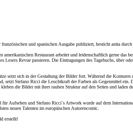
r französischen und spanischen Ausgabe publiziert, besticht anita durch
em amerikanischen Restaurant arbeitet und leidenschaftlich gerne das be
 des Lesers Revue passieren. Die Eintragungen des Tagebuchs, über ode
tze setzt sich in der Gestaltung der Bilder fort. Während die Kontur
, setzt Stefano Ricci die Leuchtkraft der Farben als Gegenmittel ein. 
kleben die Bilder mit ihrer rauhen Struktur auf den Seiten und laden 
nal für Aufsehen und Stefano Ricci´s Artwork wurde auf dem Interna
llsten neuen Talenten im europäischen Autorencomic.
 erstellt!