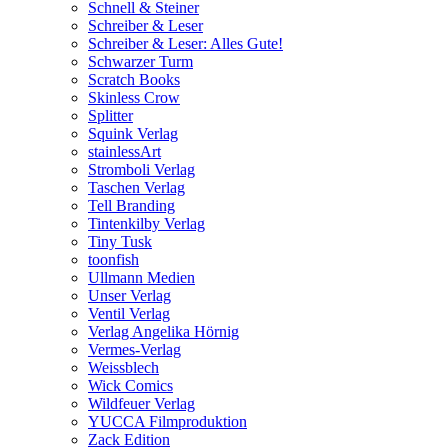
Schnell & Steiner
Schreiber & Leser
Schreiber & Leser: Alles Gute!
Schwarzer Turm
Scratch Books
Skinless Crow
Splitter
Squink Verlag
stainlessArt
Stromboli Verlag
Taschen Verlag
Tell Branding
Tintenkilby Verlag
Tiny Tusk
toonfish
Ullmann Medien
Unser Verlag
Ventil Verlag
Verlag Angelika Hörnig
Vermes-Verlag
Weissblech
Wick Comics
Wildfeuer Verlag
YUCCA Filmproduktion
Zack Edition