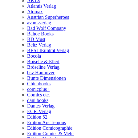
ART:9
Atlantis Verlag
Atomax
Austrian Superheroes
avant-verlag
Bad Wolf Company
Bahoe Books
BD Must
Beltz Verlag
BESTIEunlmt Verlag
Bocola
Boiselle & Ellert
Bröseline Verlag
bsv Hannover
Bunte Dimensionen
Chinabooks
comicplus+
Comics etc.
dani books
Dantes Verlag
ECR-Verlag
Edition 52
Edition Ars Tempus
Edition Comicographie
Edition Comics & Mehr