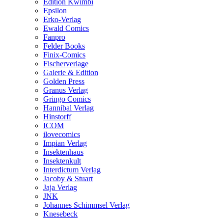
Edition Kwimbi
Epsilon
Erko-Verlag
Ewald Comics
Fanpro
Felder Books
Finix-Comics
Fischerverlage
Galerie & Edition
Golden Press
Granus Verlag
Gringo Comics
Hannibal Verlag
Hinstorff
ICOM
ilovecomics
Impian Verlag
Insektenhaus
Insektenkult
Interdictum Verlag
Jacoby & Stuart
Jaja Verlag
JNK
Johannes Schimmsel Verlag
Knesebeck