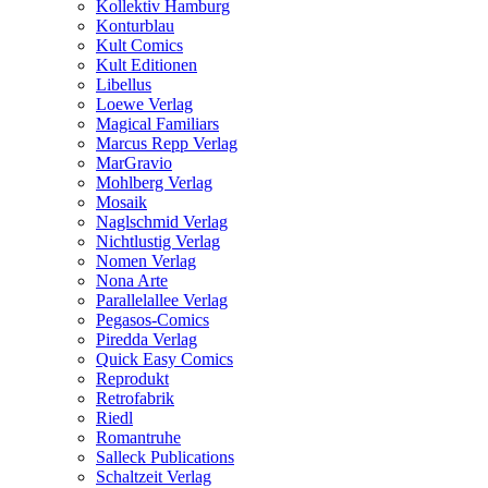
Kollektiv Hamburg
Konturblau
Kult Comics
Kult Editionen
Libellus
Loewe Verlag
Magical Familiars
Marcus Repp Verlag
MarGravio
Mohlberg Verlag
Mosaik
Naglschmid Verlag
Nichtlustig Verlag
Nomen Verlag
Nona Arte
Parallelallee Verlag
Pegasos-Comics
Piredda Verlag
Quick Easy Comics
Reprodukt
Retrofabrik
Riedl
Romantruhe
Salleck Publications
Schaltzeit Verlag