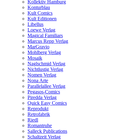
Kollektiv Hamburg
Konturblau
Kult Comics
Kult Editionen
Libellus
Loewe Verlag
Magical Familiars
Marcus Repp Verlag
MarGravio
Mohlberg Verlag
Mosaik
Naglschmid Verlag
Nichtlustig Verlag
Nomen Verlag
Nona Arte
Parallelallee Verlag
Pegasos-Comics
Piredda Verlag
Quick Easy Comics
Reprodukt
Retrofabrik
Riedl
Romantruhe
Salleck Publications
Schaltzeit Verlag