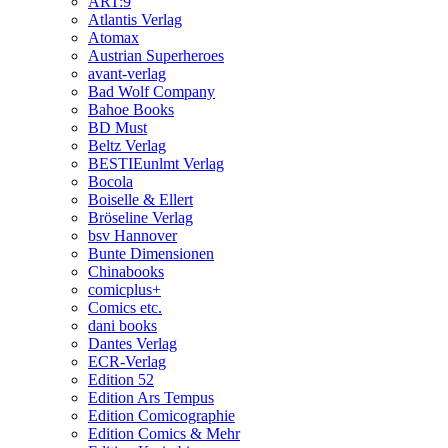
ART:9
Atlantis Verlag
Atomax
Austrian Superheroes
avant-verlag
Bad Wolf Company
Bahoe Books
BD Must
Beltz Verlag
BESTIEunlmt Verlag
Bocola
Boiselle & Ellert
Bröseline Verlag
bsv Hannover
Bunte Dimensionen
Chinabooks
comicplus+
Comics etc.
dani books
Dantes Verlag
ECR-Verlag
Edition 52
Edition Ars Tempus
Edition Comicographie
Edition Comics & Mehr