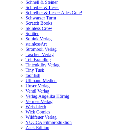
Schnell & Steiner
Schreiber & Leser
Schreiber & Leser: Alles Gute!
Schwarzer Turm
Scratch Books
Skinless Crow
Splitter
Squink Verlag
stainlessArt
Stromboli Verlag
Taschen Verlag
Tell Branding
Tintenkilby Verlag
Tiny Tusk
toonfish
Ullmann Medien
Unser Verlag
Ventil Verlag
Verlag Angelika Hörnig
Vermes-Verlag
Weissblech
Wick Comics
Wildfeuer Verlag
YUCCA Filmproduktion
Zack Edition