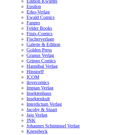
Edition Kwimbi
Epsilon
Erko-Verlag
Ewald Comics
Fanpro
Felder Books
Finix-Comics
Fischerverlage
Galerie & Edition
Golden Press
Granus Verlag
Gringo Comics
Hannibal Verlag
Hinstorff
ICOM
ilovecomics
Impian Verlag
Insektenhaus
Insektenkult
Interdictum Verlag
Jacoby & Stuart
Jaja Verlag
JNK
Johannes Schimmsel Verlag
Knesebeck