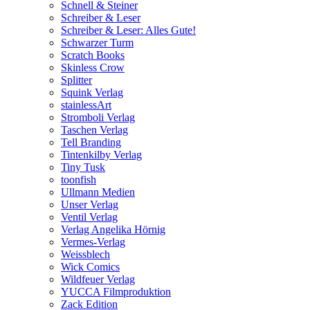
Schnell & Steiner
Schreiber & Leser
Schreiber & Leser: Alles Gute!
Schwarzer Turm
Scratch Books
Skinless Crow
Splitter
Squink Verlag
stainlessArt
Stromboli Verlag
Taschen Verlag
Tell Branding
Tintenkilby Verlag
Tiny Tusk
toonfish
Ullmann Medien
Unser Verlag
Ventil Verlag
Verlag Angelika Hörnig
Vermes-Verlag
Weissblech
Wick Comics
Wildfeuer Verlag
YUCCA Filmproduktion
Zack Edition