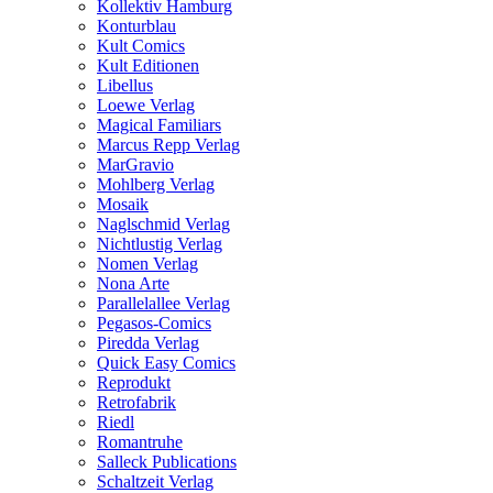
Kollektiv Hamburg
Konturblau
Kult Comics
Kult Editionen
Libellus
Loewe Verlag
Magical Familiars
Marcus Repp Verlag
MarGravio
Mohlberg Verlag
Mosaik
Naglschmid Verlag
Nichtlustig Verlag
Nomen Verlag
Nona Arte
Parallelallee Verlag
Pegasos-Comics
Piredda Verlag
Quick Easy Comics
Reprodukt
Retrofabrik
Riedl
Romantruhe
Salleck Publications
Schaltzeit Verlag