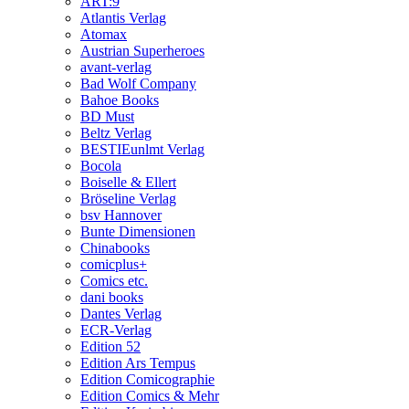
ART:9
Atlantis Verlag
Atomax
Austrian Superheroes
avant-verlag
Bad Wolf Company
Bahoe Books
BD Must
Beltz Verlag
BESTIEunlmt Verlag
Bocola
Boiselle & Ellert
Bröseline Verlag
bsv Hannover
Bunte Dimensionen
Chinabooks
comicplus+
Comics etc.
dani books
Dantes Verlag
ECR-Verlag
Edition 52
Edition Ars Tempus
Edition Comicographie
Edition Comics & Mehr