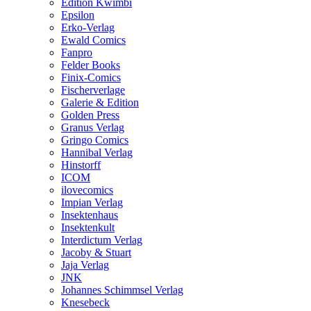
Edition Kwimbi
Epsilon
Erko-Verlag
Ewald Comics
Fanpro
Felder Books
Finix-Comics
Fischerverlage
Galerie & Edition
Golden Press
Granus Verlag
Gringo Comics
Hannibal Verlag
Hinstorff
ICOM
ilovecomics
Impian Verlag
Insektenhaus
Insektenkult
Interdictum Verlag
Jacoby & Stuart
Jaja Verlag
JNK
Johannes Schimmsel Verlag
Knesebeck