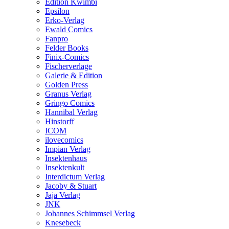
Edition Kwimbi
Epsilon
Erko-Verlag
Ewald Comics
Fanpro
Felder Books
Finix-Comics
Fischerverlage
Galerie & Edition
Golden Press
Granus Verlag
Gringo Comics
Hannibal Verlag
Hinstorff
ICOM
ilovecomics
Impian Verlag
Insektenhaus
Insektenkult
Interdictum Verlag
Jacoby & Stuart
Jaja Verlag
JNK
Johannes Schimmsel Verlag
Knesebeck