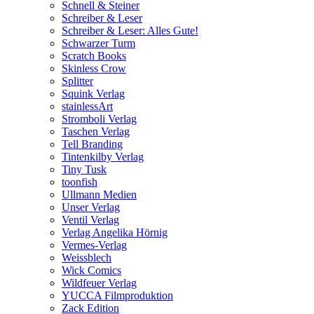
Schnell & Steiner
Schreiber & Leser
Schreiber & Leser: Alles Gute!
Schwarzer Turm
Scratch Books
Skinless Crow
Splitter
Squink Verlag
stainlessArt
Stromboli Verlag
Taschen Verlag
Tell Branding
Tintenkilby Verlag
Tiny Tusk
toonfish
Ullmann Medien
Unser Verlag
Ventil Verlag
Verlag Angelika Hörnig
Vermes-Verlag
Weissblech
Wick Comics
Wildfeuer Verlag
YUCCA Filmproduktion
Zack Edition