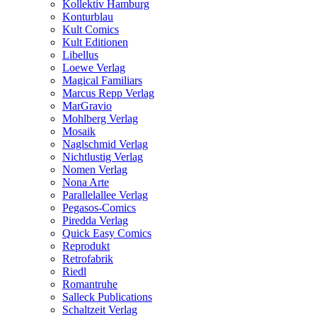
Kollektiv Hamburg
Konturblau
Kult Comics
Kult Editionen
Libellus
Loewe Verlag
Magical Familiars
Marcus Repp Verlag
MarGravio
Mohlberg Verlag
Mosaik
Naglschmid Verlag
Nichtlustig Verlag
Nomen Verlag
Nona Arte
Parallelallee Verlag
Pegasos-Comics
Piredda Verlag
Quick Easy Comics
Reprodukt
Retrofabrik
Riedl
Romantruhe
Salleck Publications
Schaltzeit Verlag