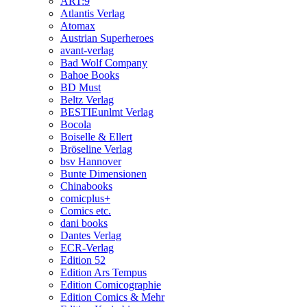
ART:9
Atlantis Verlag
Atomax
Austrian Superheroes
avant-verlag
Bad Wolf Company
Bahoe Books
BD Must
Beltz Verlag
BESTIEunlmt Verlag
Bocola
Boiselle & Ellert
Bröseline Verlag
bsv Hannover
Bunte Dimensionen
Chinabooks
comicplus+
Comics etc.
dani books
Dantes Verlag
ECR-Verlag
Edition 52
Edition Ars Tempus
Edition Comicographie
Edition Comics & Mehr