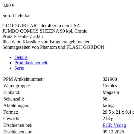
8,90 €
Sofort lieferbar
GOOD GIRL ART der 40er in den USA
JUMBO COMICS SHEENA 90 kpl. Comic
Prinz Eisenherz 2025
Illustrierte Klassiker von Bruguera geht weiter
Sonntagsseiten von Phantom und FLASH GORDON
Details
Produktsicherheit
Serie
PPM Artikelnummer:
321968
Warengruppe:
Comics
Einband:
Magazin
Seitenzahl:
56
Abbildungen:
farbig
Format:
29,5 x 21 x 0,
Gewicht:
218 g
Erschienen bei:
ECR-Verlag
Erschienen am:
09.12.2025