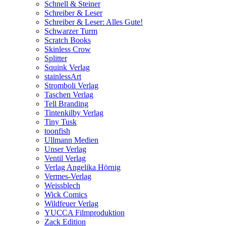
Schnell & Steiner
Schreiber & Leser
Schreiber & Leser: Alles Gute!
Schwarzer Turm
Scratch Books
Skinless Crow
Splitter
Squink Verlag
stainlessArt
Stromboli Verlag
Taschen Verlag
Tell Branding
Tintenkilby Verlag
Tiny Tusk
toonfish
Ullmann Medien
Unser Verlag
Ventil Verlag
Verlag Angelika Hörnig
Vermes-Verlag
Weissblech
Wick Comics
Wildfeuer Verlag
YUCCA Filmproduktion
Zack Edition