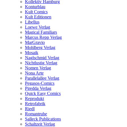
Kollektiv Hamburg
Konturblau
Kult Comics
Kult Editionen
Libellus
Loewe Verlag
Magical Familiars
Marcus Repp Verlag
MarGravio
Mohlberg Verlag
Mosaik
Naglschmid Verlag
Nichtlustig Verlag
Nomen Verlag
Nona Arte
Parallelallee Verlag
Pegasos-Comics
Piredda Verlag
Quick Easy Comics
Reprodukt
Retrofabrik
Riedl
Romantruhe
Salleck Publications
Schaltzeit Verlag