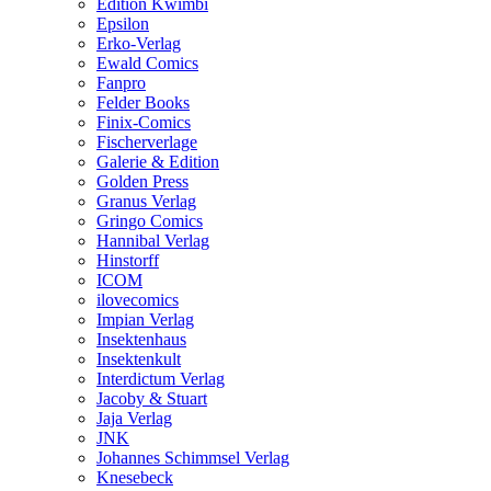
Edition Kwimbi
Epsilon
Erko-Verlag
Ewald Comics
Fanpro
Felder Books
Finix-Comics
Fischerverlage
Galerie & Edition
Golden Press
Granus Verlag
Gringo Comics
Hannibal Verlag
Hinstorff
ICOM
ilovecomics
Impian Verlag
Insektenhaus
Insektenkult
Interdictum Verlag
Jacoby & Stuart
Jaja Verlag
JNK
Johannes Schimmsel Verlag
Knesebeck