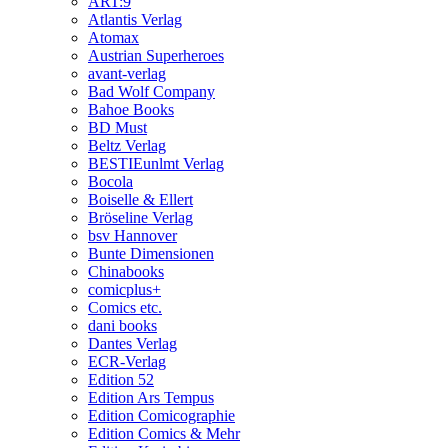
ART:9
Atlantis Verlag
Atomax
Austrian Superheroes
avant-verlag
Bad Wolf Company
Bahoe Books
BD Must
Beltz Verlag
BESTIEunlmt Verlag
Bocola
Boiselle & Ellert
Bröseline Verlag
bsv Hannover
Bunte Dimensionen
Chinabooks
comicplus+
Comics etc.
dani books
Dantes Verlag
ECR-Verlag
Edition 52
Edition Ars Tempus
Edition Comicographie
Edition Comics & Mehr