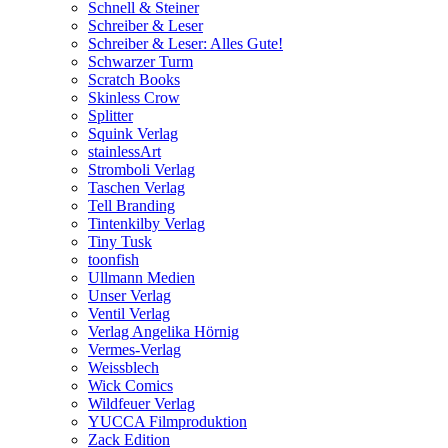
Schnell & Steiner
Schreiber & Leser
Schreiber & Leser: Alles Gute!
Schwarzer Turm
Scratch Books
Skinless Crow
Splitter
Squink Verlag
stainlessArt
Stromboli Verlag
Taschen Verlag
Tell Branding
Tintenkilby Verlag
Tiny Tusk
toonfish
Ullmann Medien
Unser Verlag
Ventil Verlag
Verlag Angelika Hörnig
Vermes-Verlag
Weissblech
Wick Comics
Wildfeuer Verlag
YUCCA Filmproduktion
Zack Edition