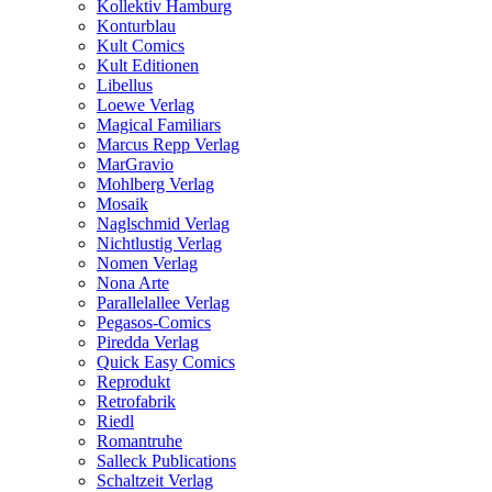
Kollektiv Hamburg
Konturblau
Kult Comics
Kult Editionen
Libellus
Loewe Verlag
Magical Familiars
Marcus Repp Verlag
MarGravio
Mohlberg Verlag
Mosaik
Naglschmid Verlag
Nichtlustig Verlag
Nomen Verlag
Nona Arte
Parallelallee Verlag
Pegasos-Comics
Piredda Verlag
Quick Easy Comics
Reprodukt
Retrofabrik
Riedl
Romantruhe
Salleck Publications
Schaltzeit Verlag