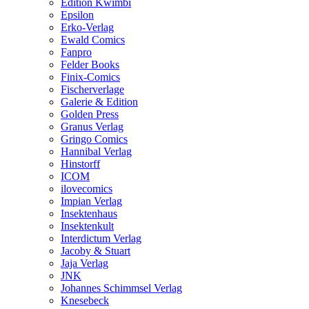
Edition Kwimbi
Epsilon
Erko-Verlag
Ewald Comics
Fanpro
Felder Books
Finix-Comics
Fischerverlage
Galerie & Edition
Golden Press
Granus Verlag
Gringo Comics
Hannibal Verlag
Hinstorff
ICOM
ilovecomics
Impian Verlag
Insektenhaus
Insektenkult
Interdictum Verlag
Jacoby & Stuart
Jaja Verlag
JNK
Johannes Schimmsel Verlag
Knesebeck