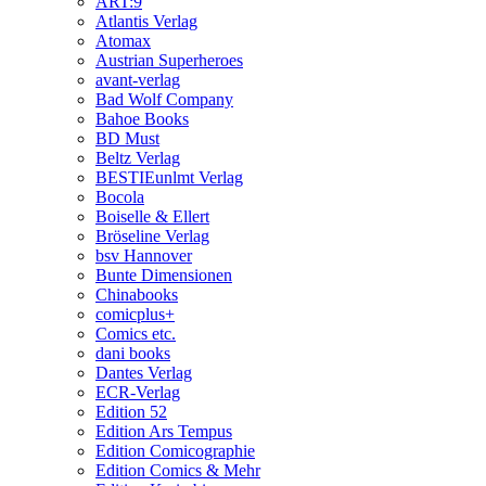
ART:9
Atlantis Verlag
Atomax
Austrian Superheroes
avant-verlag
Bad Wolf Company
Bahoe Books
BD Must
Beltz Verlag
BESTIEunlmt Verlag
Bocola
Boiselle & Ellert
Bröseline Verlag
bsv Hannover
Bunte Dimensionen
Chinabooks
comicplus+
Comics etc.
dani books
Dantes Verlag
ECR-Verlag
Edition 52
Edition Ars Tempus
Edition Comicographie
Edition Comics & Mehr