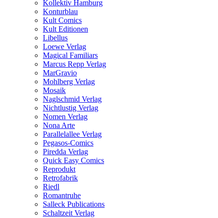
Kollektiv Hamburg
Konturblau
Kult Comics
Kult Editionen
Libellus
Loewe Verlag
Magical Familiars
Marcus Repp Verlag
MarGravio
Mohlberg Verlag
Mosaik
Naglschmid Verlag
Nichtlustig Verlag
Nomen Verlag
Nona Arte
Parallelallee Verlag
Pegasos-Comics
Piredda Verlag
Quick Easy Comics
Reprodukt
Retrofabrik
Riedl
Romantruhe
Salleck Publications
Schaltzeit Verlag