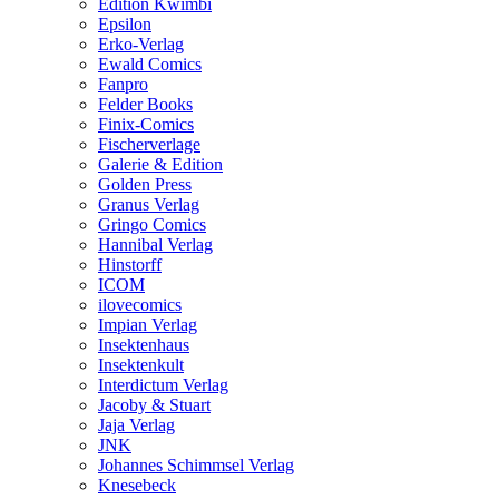
Edition Kwimbi
Epsilon
Erko-Verlag
Ewald Comics
Fanpro
Felder Books
Finix-Comics
Fischerverlage
Galerie & Edition
Golden Press
Granus Verlag
Gringo Comics
Hannibal Verlag
Hinstorff
ICOM
ilovecomics
Impian Verlag
Insektenhaus
Insektenkult
Interdictum Verlag
Jacoby & Stuart
Jaja Verlag
JNK
Johannes Schimmsel Verlag
Knesebeck