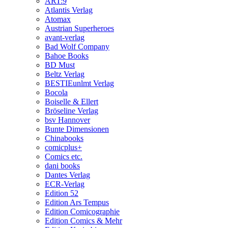
ART:9
Atlantis Verlag
Atomax
Austrian Superheroes
avant-verlag
Bad Wolf Company
Bahoe Books
BD Must
Beltz Verlag
BESTIEunlmt Verlag
Bocola
Boiselle & Ellert
Bröseline Verlag
bsv Hannover
Bunte Dimensionen
Chinabooks
comicplus+
Comics etc.
dani books
Dantes Verlag
ECR-Verlag
Edition 52
Edition Ars Tempus
Edition Comicographie
Edition Comics & Mehr