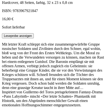
Hardcover, 48 Seiten, farbig, 32 x 23 x 0,8 cm
ISBN: 9783967921847
16,00 €
Sofort lieferbar
Leseprobe anzeigen
Mit letzter Kraft schleppt sich eine zusammengewürfelte Gruppe
russischer Soldaten und Zivilisten durch den Schnee, egal wohin,
bloß weg von der Front des Ersten Weltkriegs. Um die Moral zu
heben und die Verwundeten versorgen zu können, machen sie Rast
bei einem entlegenen Gutshof. Die Baronin empfängt sie mit
offenen Armen, verbirgt jedoch zugleich ein Geheimnis: sie
beherbergt eine Gruppe Kinder, die sie vor den Verwüstungen des
Krieges schützen will. Schnell freunden sich die Töchter des
Truppenarztes mit ihnen an, und für einen Moment können sie den
Krieg vergessen. Doch schon bald werden die Soldaten unruhig,
denn eine grausige Kreatur taucht in ihrer Mitte auf…
Inspiriert von Guillermo del Toros preisgekröntem Fantasy-Drama
»Pans Labyrinth« mischt »Der letzte Schatten« Phantastik mit
Historik, um den Abgründen menschlicher Gewalt einen
emotionalen Hoffnungsschimmer entgegenzusetzen.