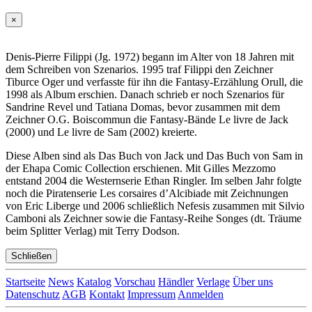
×
Denis-Pierre Filippi (Jg. 1972) begann im Alter von 18 Jahren mit
dem Schreiben von Szenarios. 1995 traf Filippi den Zeichner
Tiburce Oger und verfasste für ihn die Fantasy-Erzählung Orull, die
1998 als Album erschien. Danach schrieb er noch Szenarios für
Sandrine Revel und Tatiana Domas, bevor zusammen mit dem
Zeichner O.G. Boiscommun die Fantasy-Bände Le livre de Jack
(2000) und Le livre de Sam (2002) kreierte.
Diese Alben sind als Das Buch von Jack und Das Buch von Sam in
der Ehapa Comic Collection erschienen. Mit Gilles Mezzomo
entstand 2004 die Westernserie Ethan Ringler. Im selben Jahr folgte
noch die Piratenserie Les corsaires d’Alcibiade mit Zeichnungen
von Eric Liberge und 2006 schließlich Nefesis zusammen mit Silvio
Camboni als Zeichner sowie die Fantasy-Reihe Songes (dt. Träume
beim Splitter Verlag) mit Terry Dodson.
Schließen
Startseite
News
Katalog
Vorschau
Händler
Verlage
Über uns
Datenschutz
AGB
Kontakt
Impressum
Anmelden