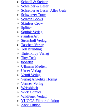
Schnell & Steiner
Schreiber & Leser
Schreiber & Leser: Alles Gute!
Schwarzer Turm
Scratch Books
Skinless Crow
Splitter
Squink Verlag
stainlessArt
Stromboli Verlag
Taschen Verlag
Tell Branding
Tintenkilby Verlag
Tiny Tusk
toonfish
Ullmann Medien
Unser Verlag
Ventil Verlag
Verlag Angelika Hörnig
Vermes-Verlag
Weissblech
Wick Comics
Wildfeuer Verlag
YUCCA Filmproduktion
Zack Edition