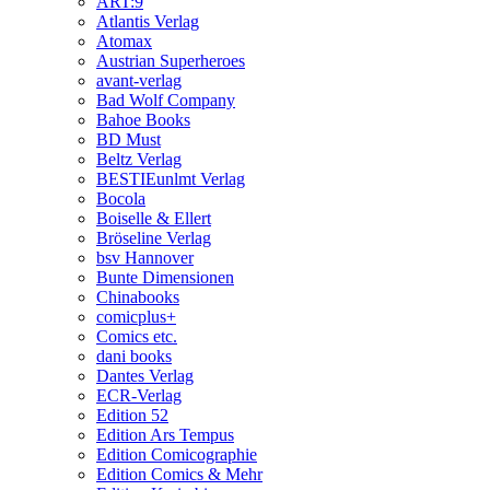
ART:9
Atlantis Verlag
Atomax
Austrian Superheroes
avant-verlag
Bad Wolf Company
Bahoe Books
BD Must
Beltz Verlag
BESTIEunlmt Verlag
Bocola
Boiselle & Ellert
Bröseline Verlag
bsv Hannover
Bunte Dimensionen
Chinabooks
comicplus+
Comics etc.
dani books
Dantes Verlag
ECR-Verlag
Edition 52
Edition Ars Tempus
Edition Comicographie
Edition Comics & Mehr