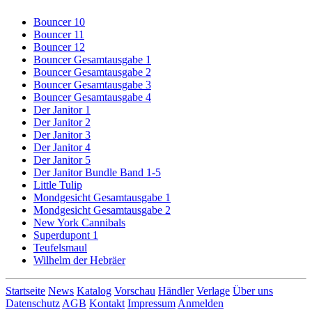
Bouncer 10
Bouncer 11
Bouncer 12
Bouncer Gesamtausgabe 1
Bouncer Gesamtausgabe 2
Bouncer Gesamtausgabe 3
Bouncer Gesamtausgabe 4
Der Janitor 1
Der Janitor 2
Der Janitor 3
Der Janitor 4
Der Janitor 5
Der Janitor Bundle Band 1-5
Little Tulip
Mondgesicht Gesamtausgabe 1
Mondgesicht Gesamtausgabe 2
New York Cannibals
Superdupont 1
Teufelsmaul
Wilhelm der Hebräer
Startseite
News
Katalog
Vorschau
Händler
Verlage
Über uns
Datenschutz
AGB
Kontakt
Impressum
Anmelden