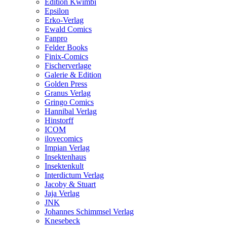
Edition Kwimbi
Epsilon
Erko-Verlag
Ewald Comics
Fanpro
Felder Books
Finix-Comics
Fischerverlage
Galerie & Edition
Golden Press
Granus Verlag
Gringo Comics
Hannibal Verlag
Hinstorff
ICOM
ilovecomics
Impian Verlag
Insektenhaus
Insektenkult
Interdictum Verlag
Jacoby & Stuart
Jaja Verlag
JNK
Johannes Schimmsel Verlag
Knesebeck