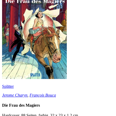
Splitter
Jerome Charyn
,
François Boucq
Die Frau des Magiers
Hardcover, 88 Seiten, farbig, 32 x 23 x 1,2 cm