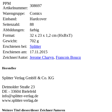
PPM
308697
Artikelnummer:
Warengruppe:
Comics
Einband:
Hardcover
Seitenzahl:
88
Abbildungen:
farbig
Format:
32 x 23 x 1,2 cm (HxBxT)
Gewicht:
702 g
Erschienen bei:
Splitter
Erschienen am:
17.11.2015
Zeichner/Autor:
Jerome Charyn
,
François Boucq
Hersteller
Splitter Verlag GmbH & Co. KG
Detmolder Straße 23
DE - 33604 Bielefeld
info@splitter-verlag.de
www.splitter-verlag.de
Weitere Titel dieses/dieser Zeichner/Autoren