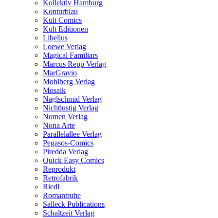
Kollektiv Hamburg
Konturblau
Kult Comics
Kult Editionen
Libellus
Loewe Verlag
Magical Familiars
Marcus Repp Verlag
MarGravio
Mohlberg Verlag
Mosaik
Naglschmid Verlag
Nichtlustig Verlag
Nomen Verlag
Nona Arte
Parallelallee Verlag
Pegasos-Comics
Piredda Verlag
Quick Easy Comics
Reprodukt
Retrofabrik
Riedl
Romantruhe
Salleck Publications
Schaltzeit Verlag