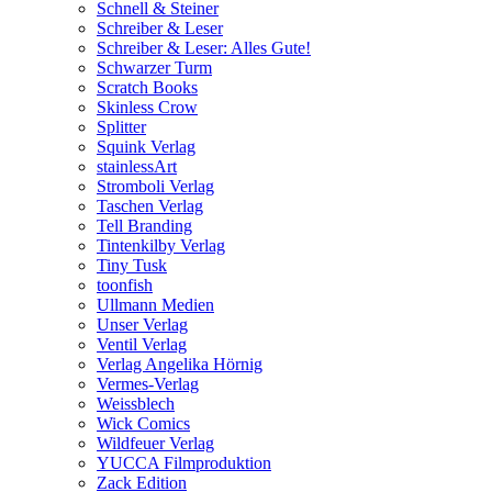
Schnell & Steiner
Schreiber & Leser
Schreiber & Leser: Alles Gute!
Schwarzer Turm
Scratch Books
Skinless Crow
Splitter
Squink Verlag
stainlessArt
Stromboli Verlag
Taschen Verlag
Tell Branding
Tintenkilby Verlag
Tiny Tusk
toonfish
Ullmann Medien
Unser Verlag
Ventil Verlag
Verlag Angelika Hörnig
Vermes-Verlag
Weissblech
Wick Comics
Wildfeuer Verlag
YUCCA Filmproduktion
Zack Edition