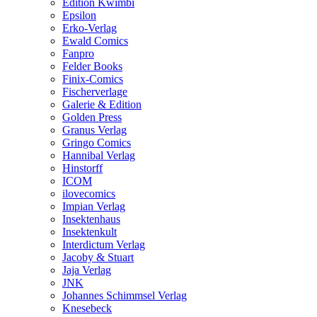
Edition Kwimbi
Epsilon
Erko-Verlag
Ewald Comics
Fanpro
Felder Books
Finix-Comics
Fischerverlage
Galerie & Edition
Golden Press
Granus Verlag
Gringo Comics
Hannibal Verlag
Hinstorff
ICOM
ilovecomics
Impian Verlag
Insektenhaus
Insektenkult
Interdictum Verlag
Jacoby & Stuart
Jaja Verlag
JNK
Johannes Schimmsel Verlag
Knesebeck