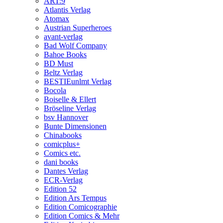
ART:9
Atlantis Verlag
Atomax
Austrian Superheroes
avant-verlag
Bad Wolf Company
Bahoe Books
BD Must
Beltz Verlag
BESTIEunlmt Verlag
Bocola
Boiselle & Ellert
Bröseline Verlag
bsv Hannover
Bunte Dimensionen
Chinabooks
comicplus+
Comics etc.
dani books
Dantes Verlag
ECR-Verlag
Edition 52
Edition Ars Tempus
Edition Comicographie
Edition Comics & Mehr