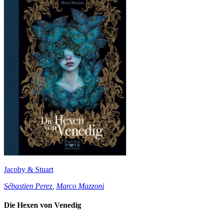
Jacoby & Stuart
Sébastien Perez
,
Marco Mazzoni
Die Hexen von Venedig