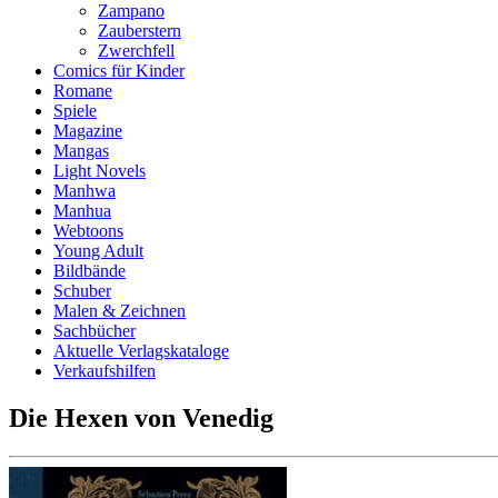
Zampano
Zauberstern
Zwerchfell
Comics für Kinder
Romane
Spiele
Magazine
Mangas
Light Novels
Manhwa
Manhua
Webtoons
Young Adult
Bildbände
Schuber
Malen & Zeichnen
Sachbücher
Aktuelle Verlagskataloge
Verkaufshilfen
Die Hexen von Venedig