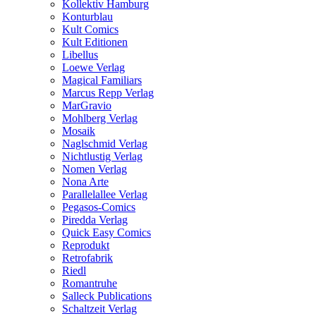
Kollektiv Hamburg
Konturblau
Kult Comics
Kult Editionen
Libellus
Loewe Verlag
Magical Familiars
Marcus Repp Verlag
MarGravio
Mohlberg Verlag
Mosaik
Naglschmid Verlag
Nichtlustig Verlag
Nomen Verlag
Nona Arte
Parallelallee Verlag
Pegasos-Comics
Piredda Verlag
Quick Easy Comics
Reprodukt
Retrofabrik
Riedl
Romantruhe
Salleck Publications
Schaltzeit Verlag