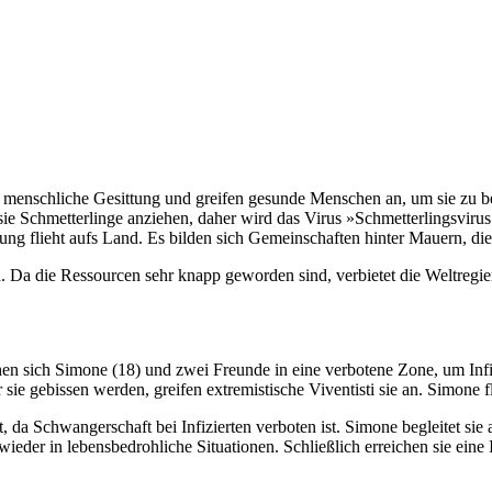
re menschliche Gesittung und greifen gesunde Menschen an, um sie zu be
ie Schmetterlinge anziehen, daher wird das Virus »Schmetterlingsvirus«
erung flieht aufs Land. Es bilden sich Gemeinschaften hinter Mauern, 
n. Da die Ressourcen sehr knapp geworden sind, verbietet die Weltregie
 sich Simone (18) und zwei Freunde in eine verbotene Zone, um Infizie
r sie gebissen werden, greifen extremistische Viventisti sie an. Simone fl
t, da Schwangerschaft bei Infizierten verboten ist. Simone begleitet s
er in lebensbedrohliche Situationen. Schließlich erreichen sie eine In