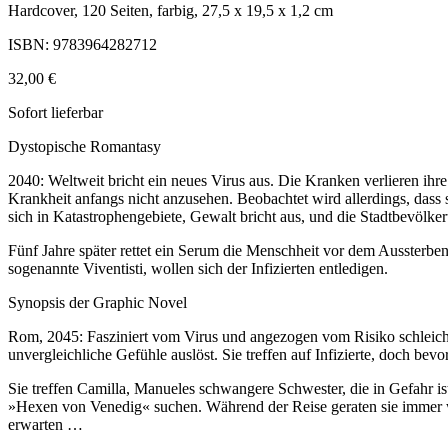
Hardcover, 120 Seiten, farbig, 27,5 x 19,5 x 1,2 cm
ISBN: 9783964282712
32,00 €
Sofort lieferbar
Dystopische Romantasy
2040: Weltweit bricht ein neues Virus aus. Die Kranken verlieren ih
Krankheit anfangs nicht anzusehen. Beobachtet wird allerdings, dass s
sich in Katastrophengebiete, Gewalt bricht aus, und die Stadtbevölk
Fünf Jahre später rettet ein Serum die Menschheit vor dem Aussterbe
sogenannte Viventisti, wollen sich der Infizierten entledigen.
Synopsis der Graphic Novel
Rom, 2045: Fasziniert vom Virus und angezogen vom Risiko schleichen
unvergleichliche Gefühle auslöst. Sie treffen auf Infizierte, doch bevo
Sie treffen Camilla, Manueles schwangere Schwester, die in Gefahr is
»Hexen von Venedig« suchen. Während der Reise geraten sie immer wied
erwarten …