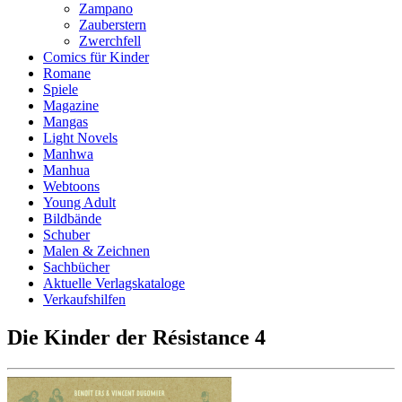
Zampano
Zauberstern
Zwerchfell
Comics für Kinder
Romane
Spiele
Magazine
Mangas
Light Novels
Manhwa
Manhua
Webtoons
Young Adult
Bildbände
Schuber
Malen & Zeichnen
Sachbücher
Aktuelle Verlagskataloge
Verkaufshilfen
Die Kinder der Résistance 4