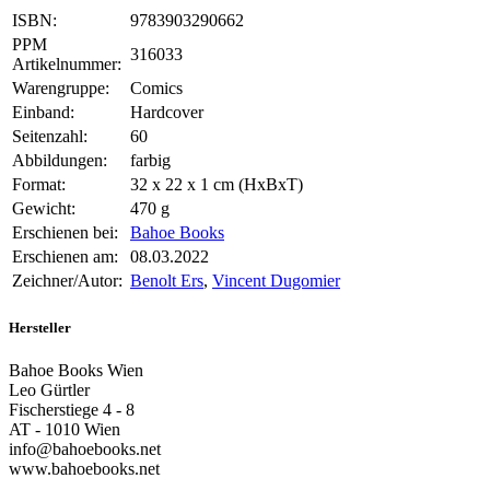
ISBN:
9783903290662
PPM
316033
Artikelnummer:
Warengruppe:
Comics
Einband:
Hardcover
Seitenzahl:
60
Abbildungen:
farbig
Format:
32 x 22 x 1 cm (HxBxT)
Gewicht:
470 g
Erschienen bei:
Bahoe Books
Erschienen am:
08.03.2022
Zeichner/Autor:
Benolt Ers
,
Vincent Dugomier
Hersteller
Bahoe Books Wien
Leo Gürtler
Fischerstiege 4 - 8
AT - 1010 Wien
info@bahoebooks.net
www.bahoebooks.net