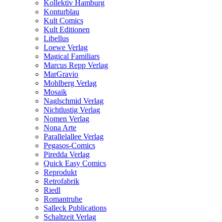
Kollektiv Hamburg
Konturblau
Kult Comics
Kult Editionen
Libellus
Loewe Verlag
Magical Familiars
Marcus Repp Verlag
MarGravio
Mohlberg Verlag
Mosaik
Naglschmid Verlag
Nichtlustig Verlag
Nomen Verlag
Nona Arte
Parallelallee Verlag
Pegasos-Comics
Piredda Verlag
Quick Easy Comics
Reprodukt
Retrofabrik
Riedl
Romantruhe
Salleck Publications
Schaltzeit Verlag