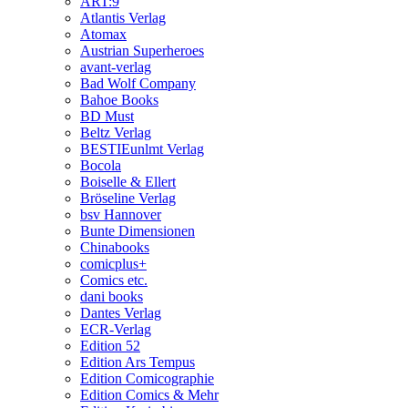
ART:9
Atlantis Verlag
Atomax
Austrian Superheroes
avant-verlag
Bad Wolf Company
Bahoe Books
BD Must
Beltz Verlag
BESTIEunlmt Verlag
Bocola
Boiselle & Ellert
Bröseline Verlag
bsv Hannover
Bunte Dimensionen
Chinabooks
comicplus+
Comics etc.
dani books
Dantes Verlag
ECR-Verlag
Edition 52
Edition Ars Tempus
Edition Comicographie
Edition Comics & Mehr