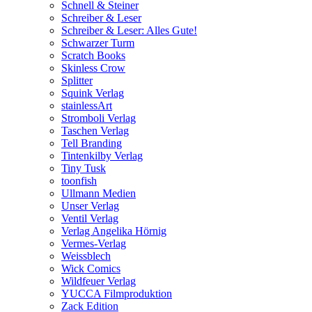
Schnell & Steiner
Schreiber & Leser
Schreiber & Leser: Alles Gute!
Schwarzer Turm
Scratch Books
Skinless Crow
Splitter
Squink Verlag
stainlessArt
Stromboli Verlag
Taschen Verlag
Tell Branding
Tintenkilby Verlag
Tiny Tusk
toonfish
Ullmann Medien
Unser Verlag
Ventil Verlag
Verlag Angelika Hörnig
Vermes-Verlag
Weissblech
Wick Comics
Wildfeuer Verlag
YUCCA Filmproduktion
Zack Edition