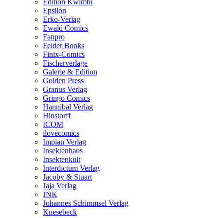
Edition Kwimbi
Epsilon
Erko-Verlag
Ewald Comics
Fanpro
Felder Books
Finix-Comics
Fischerverlage
Galerie & Edition
Golden Press
Granus Verlag
Gringo Comics
Hannibal Verlag
Hinstorff
ICOM
ilovecomics
Impian Verlag
Insektenhaus
Insektenkult
Interdictum Verlag
Jacoby & Stuart
Jaja Verlag
JNK
Johannes Schimmsel Verlag
Knesebeck