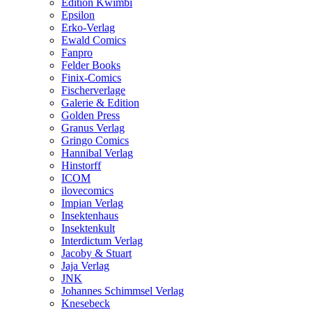
Edition Kwimbi
Epsilon
Erko-Verlag
Ewald Comics
Fanpro
Felder Books
Finix-Comics
Fischerverlage
Galerie & Edition
Golden Press
Granus Verlag
Gringo Comics
Hannibal Verlag
Hinstorff
ICOM
ilovecomics
Impian Verlag
Insektenhaus
Insektenkult
Interdictum Verlag
Jacoby & Stuart
Jaja Verlag
JNK
Johannes Schimmsel Verlag
Knesebeck