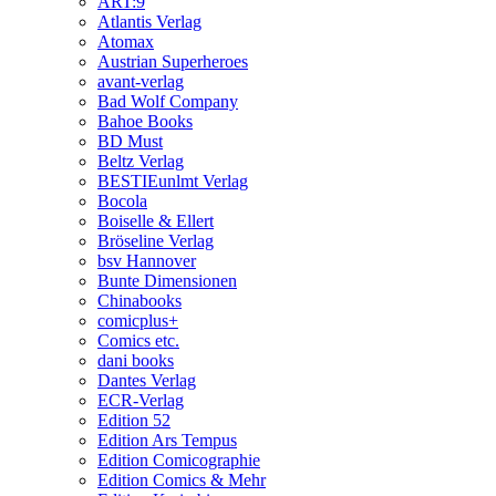
ART:9
Atlantis Verlag
Atomax
Austrian Superheroes
avant-verlag
Bad Wolf Company
Bahoe Books
BD Must
Beltz Verlag
BESTIEunlmt Verlag
Bocola
Boiselle & Ellert
Bröseline Verlag
bsv Hannover
Bunte Dimensionen
Chinabooks
comicplus+
Comics etc.
dani books
Dantes Verlag
ECR-Verlag
Edition 52
Edition Ars Tempus
Edition Comicographie
Edition Comics & Mehr