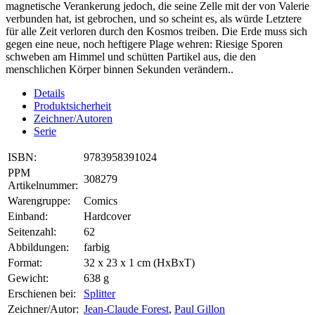
magnetische Verankerung jedoch, die seine Zelle mit der von Valerie
verbunden hat, ist gebrochen, und so scheint es, als würde Letztere
für alle Zeit verloren durch den Kosmos treiben. Die Erde muss sich
gegen eine neue, noch heftigere Plage wehren: Riesige Sporen
schweben am Himmel und schütten Partikel aus, die den
menschlichen Körper binnen Sekunden verändern..
Details
Produktsicherheit
Zeichner/Autoren
Serie
ISBN:
9783958391024
PPM
308279
Artikelnummer:
Warengruppe:
Comics
Einband:
Hardcover
Seitenzahl:
62
Abbildungen:
farbig
Format:
32 x 23 x 1 cm (HxBxT)
Gewicht:
638 g
Erschienen bei:
Splitter
Zeichner/Autor:
Jean-Claude Forest
,
Paul Gillon