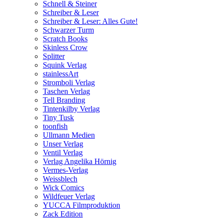
Schnell & Steiner
Schreiber & Leser
Schreiber & Leser: Alles Gute!
Schwarzer Turm
Scratch Books
Skinless Crow
Splitter
Squink Verlag
stainlessArt
Stromboli Verlag
Taschen Verlag
Tell Branding
Tintenkilby Verlag
Tiny Tusk
toonfish
Ullmann Medien
Unser Verlag
Ventil Verlag
Verlag Angelika Hörnig
Vermes-Verlag
Weissblech
Wick Comics
Wildfeuer Verlag
YUCCA Filmproduktion
Zack Edition