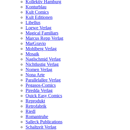
Kollektiv Hamburg
Konturblau
Kult Comics
Kult Editionen
Libellus
Loewe Verlag
Magical Familiars
Marcus Repp Verlag
MarGravio
Mohlberg Verlag
Mosaik
Naglschmid Verlag
Nichtlustig Verlag
Nomen Verlag
Nona Arte
Parallelallee Verlag
Pegasos-Comics
Piredda Verlag
Quick Easy Comics
Reprodukt
Retrofabrik
Riedl
Romantruhe
Salleck Publications
Schaltzeit Verlag