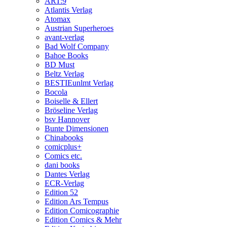
ART:9
Atlantis Verlag
Atomax
Austrian Superheroes
avant-verlag
Bad Wolf Company
Bahoe Books
BD Must
Beltz Verlag
BESTIEunlmt Verlag
Bocola
Boiselle & Ellert
Bröseline Verlag
bsv Hannover
Bunte Dimensionen
Chinabooks
comicplus+
Comics etc.
dani books
Dantes Verlag
ECR-Verlag
Edition 52
Edition Ars Tempus
Edition Comicographie
Edition Comics & Mehr