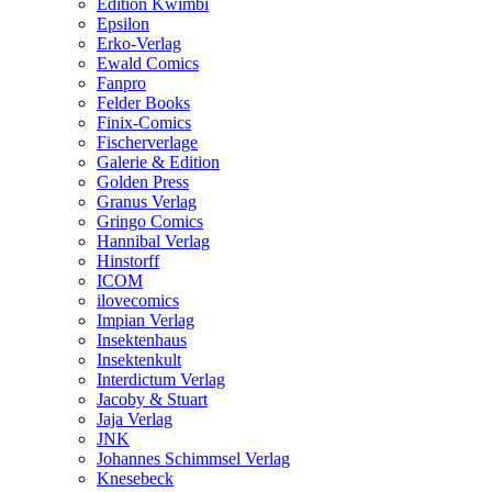
Edition Kwimbi
Epsilon
Erko-Verlag
Ewald Comics
Fanpro
Felder Books
Finix-Comics
Fischerverlage
Galerie & Edition
Golden Press
Granus Verlag
Gringo Comics
Hannibal Verlag
Hinstorff
ICOM
ilovecomics
Impian Verlag
Insektenhaus
Insektenkult
Interdictum Verlag
Jacoby & Stuart
Jaja Verlag
JNK
Johannes Schimmsel Verlag
Knesebeck