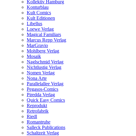
Kollektiv Hamburg
Konturblau
Kult Comics
Kult Editionen
Libellus
Loewe Verlag
Magical Familiars
Marcus Repp Verlag
MarGravio
Mohlberg Verlag
Mosaik
Naglschmid Verlag
Nichtlustig Verlag
Nomen Verlag
Nona Arte
Parallelallee Verlag
Pegasos-Comics
Piredda Verlag
Quick Easy Comics
Reprodukt
Retrofabrik
Riedl
Romantruhe
Salleck Publications
Schaltzeit Verlag