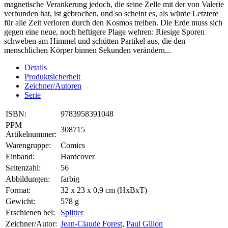
magnetische Verankerung jedoch, die seine Zelle mit der von Valerie
verbunden hat, ist gebrochen, und so scheint es, als würde Letztere
für alle Zeit verloren durch den Kosmos treiben. Die Erde muss sich
gegen eine neue, noch heftigere Plage wehren: Riesige Sporen
schweben am Himmel und schütten Partikel aus, die den
menschlichen Körper binnen Sekunden verändern...
Details
Produktsicherheit
Zeichner/Autoren
Serie
ISBN:
9783958391048
PPM
308715
Artikelnummer:
Warengruppe:
Comics
Einband:
Hardcover
Seitenzahl:
56
Abbildungen:
farbig
Format:
32 x 23 x 0,9 cm (HxBxT)
Gewicht:
578 g
Erschienen bei:
Splitter
Zeichner/Autor:
Jean-Claude Forest
,
Paul Gillon