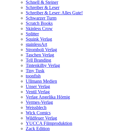
Schnell & Steiner
Schreiber & Leser
Schreiber & Leser: Alles Gute!
Schwarzer Turm
Scratch Books
Skinless Crow
Splitter
Squink Verlag
stainlessArt
Stromboli Verlag
Taschen Verlag
Tell Branding
Tintenkilby Verlag
Tiny Tusk
toonfish
Ullmann Medien
Unser Verlag
Ventil Verlag
Verlag Angelika Hörnig
Vermes-Verlag
Weissblech
Wick Comics
Wildfeuer Verlag
YUCCA Filmproduktion
Zack Edition