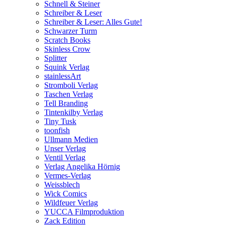
Schnell & Steiner
Schreiber & Leser
Schreiber & Leser: Alles Gute!
Schwarzer Turm
Scratch Books
Skinless Crow
Splitter
Squink Verlag
stainlessArt
Stromboli Verlag
Taschen Verlag
Tell Branding
Tintenkilby Verlag
Tiny Tusk
toonfish
Ullmann Medien
Unser Verlag
Ventil Verlag
Verlag Angelika Hörnig
Vermes-Verlag
Weissblech
Wick Comics
Wildfeuer Verlag
YUCCA Filmproduktion
Zack Edition