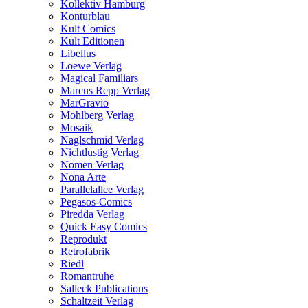
Kollektiv Hamburg
Konturblau
Kult Comics
Kult Editionen
Libellus
Loewe Verlag
Magical Familiars
Marcus Repp Verlag
MarGravio
Mohlberg Verlag
Mosaik
Naglschmid Verlag
Nichtlustig Verlag
Nomen Verlag
Nona Arte
Parallelallee Verlag
Pegasos-Comics
Piredda Verlag
Quick Easy Comics
Reprodukt
Retrofabrik
Riedl
Romantruhe
Salleck Publications
Schaltzeit Verlag