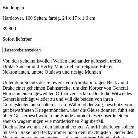
Bindungen
Hardcover, 160 Seiten, farbig, 24 x 17 x 1,6 cm
39,80 €
Sofort lieferbar
Leseprobe anzeigen
Von den geheimnisvollen Waffen aneinander gefesselt, treffen
Drake Sinclair und Becky Montcrief auf religiöse Eiferer,
Nekromanten, untote Outlaws und riesige Mumien!
Unter dem Schutz des Schwerts von Abraham folgen Becky und
Drake einer geheimen Bahnstrecke, um den Körper von General
Hume an einem geweihten Ort zu verstecken. Doch die Witwe des
Generals schlägt wieder zu und will die beiden von ihren
Gefolgsleuten ausschalten lassen. Während der Zug, beschützt von
gut bewaffneten Kriegermönchen, über die Gleise donnert, führt ein
übler Geisterbeschwörer eine Bande untoter Gesetzloser in einen
ebenso wagemutigen wie mörderischen Zugüberfall.
Doch selbst wenn sie den unbarmherzigen Angriff überleben sollten,
müssen Drake und Becky immer noch dem mächtigsten Diener des
Nekromanten entgegentreten — der mysteriösen Mumie Asher