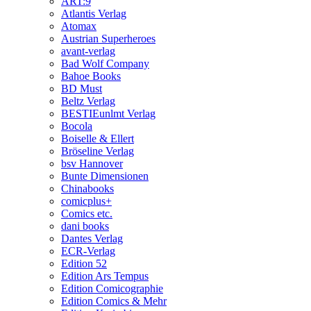
ART:9
Atlantis Verlag
Atomax
Austrian Superheroes
avant-verlag
Bad Wolf Company
Bahoe Books
BD Must
Beltz Verlag
BESTIEunlmt Verlag
Bocola
Boiselle & Ellert
Bröseline Verlag
bsv Hannover
Bunte Dimensionen
Chinabooks
comicplus+
Comics etc.
dani books
Dantes Verlag
ECR-Verlag
Edition 52
Edition Ars Tempus
Edition Comicographie
Edition Comics & Mehr