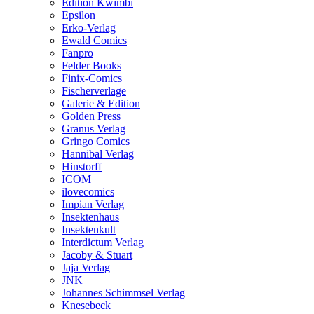
Edition Kwimbi
Epsilon
Erko-Verlag
Ewald Comics
Fanpro
Felder Books
Finix-Comics
Fischerverlage
Galerie & Edition
Golden Press
Granus Verlag
Gringo Comics
Hannibal Verlag
Hinstorff
ICOM
ilovecomics
Impian Verlag
Insektenhaus
Insektenkult
Interdictum Verlag
Jacoby & Stuart
Jaja Verlag
JNK
Johannes Schimmsel Verlag
Knesebeck