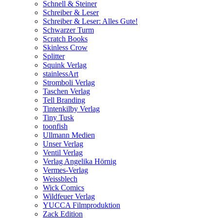
Schnell & Steiner
Schreiber & Leser
Schreiber & Leser: Alles Gute!
Schwarzer Turm
Scratch Books
Skinless Crow
Splitter
Squink Verlag
stainlessArt
Stromboli Verlag
Taschen Verlag
Tell Branding
Tintenkilby Verlag
Tiny Tusk
toonfish
Ullmann Medien
Unser Verlag
Ventil Verlag
Verlag Angelika Hörnig
Vermes-Verlag
Weissblech
Wick Comics
Wildfeuer Verlag
YUCCA Filmproduktion
Zack Edition