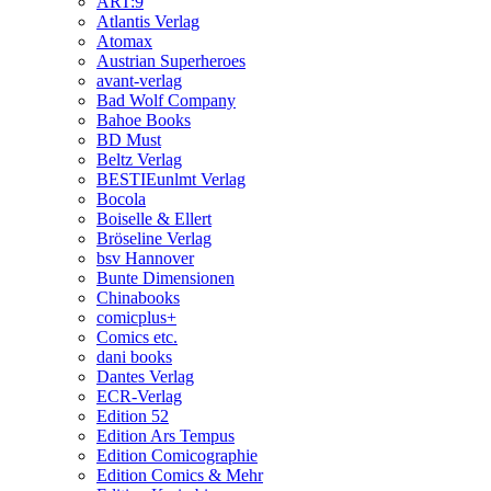
ART:9
Atlantis Verlag
Atomax
Austrian Superheroes
avant-verlag
Bad Wolf Company
Bahoe Books
BD Must
Beltz Verlag
BESTIEunlmt Verlag
Bocola
Boiselle & Ellert
Bröseline Verlag
bsv Hannover
Bunte Dimensionen
Chinabooks
comicplus+
Comics etc.
dani books
Dantes Verlag
ECR-Verlag
Edition 52
Edition Ars Tempus
Edition Comicographie
Edition Comics & Mehr