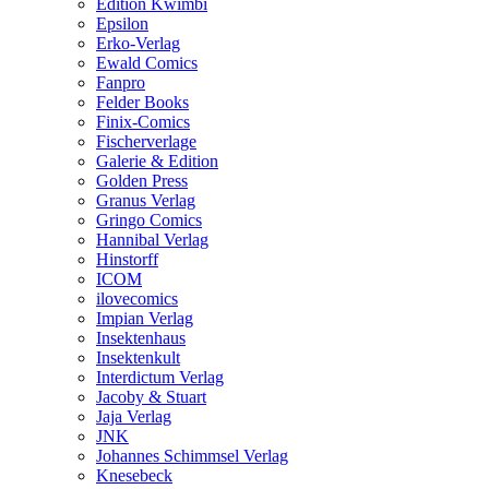
Edition Kwimbi
Epsilon
Erko-Verlag
Ewald Comics
Fanpro
Felder Books
Finix-Comics
Fischerverlage
Galerie & Edition
Golden Press
Granus Verlag
Gringo Comics
Hannibal Verlag
Hinstorff
ICOM
ilovecomics
Impian Verlag
Insektenhaus
Insektenkult
Interdictum Verlag
Jacoby & Stuart
Jaja Verlag
JNK
Johannes Schimmsel Verlag
Knesebeck