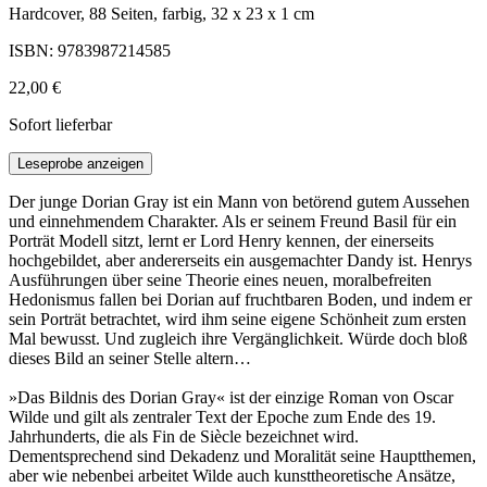
Hardcover, 88 Seiten, farbig, 32 x 23 x 1 cm
ISBN: 9783987214585
22,00 €
Sofort lieferbar
Leseprobe anzeigen
Der junge Dorian Gray ist ein Mann von betörend gutem Aussehen
und einnehmendem Charakter. Als er seinem Freund Basil für ein
Porträt Modell sitzt, lernt er Lord Henry kennen, der einerseits
hochgebildet, aber andererseits ein ausgemachter Dandy ist. Henrys
Ausführungen über seine Theorie eines neuen, moralbefreiten
Hedonismus fallen bei Dorian auf fruchtbaren Boden, und indem er
sein Porträt betrachtet, wird ihm seine eigene Schönheit zum ersten
Mal bewusst. Und zugleich ihre Vergänglichkeit. Würde doch bloß
dieses Bild an seiner Stelle altern…
»Das Bildnis des Dorian Gray« ist der einzige Roman von Oscar
Wilde und gilt als zentraler Text der Epoche zum Ende des 19.
Jahrhunderts, die als Fin de Siècle bezeichnet wird.
Dementsprechend sind Dekadenz und Moralität seine Hauptthemen,
aber wie nebenbei arbeitet Wilde auch kunsttheoretische Ansätze,