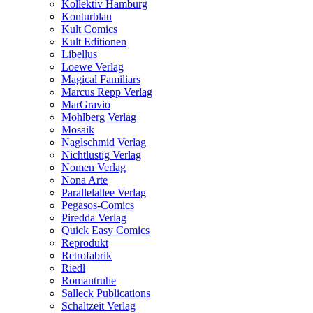
Kollektiv Hamburg
Konturblau
Kult Comics
Kult Editionen
Libellus
Loewe Verlag
Magical Familiars
Marcus Repp Verlag
MarGravio
Mohlberg Verlag
Mosaik
Naglschmid Verlag
Nichtlustig Verlag
Nomen Verlag
Nona Arte
Parallelallee Verlag
Pegasos-Comics
Piredda Verlag
Quick Easy Comics
Reprodukt
Retrofabrik
Riedl
Romantruhe
Salleck Publications
Schaltzeit Verlag