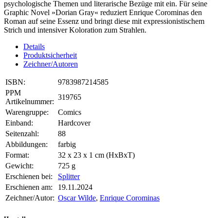
psychologische Themen und literarische Bezüge mit ein. Für seine
Graphic Novel »Dorian Gray« reduziert Enrique Corominas den
Roman auf seine Essenz und bringt diese mit expressionistischem
Strich und intensiver Koloration zum Strahlen.
Details
Produktsicherheit
Zeichner/Autoren
ISBN:
9783987214585
PPM
319765
Artikelnummer:
Warengruppe:
Comics
Einband:
Hardcover
Seitenzahl:
88
Abbildungen:
farbig
Format:
32 x 23 x 1 cm (HxBxT)
Gewicht:
725 g
Erschienen bei:
Splitter
Erschienen am:
19.11.2024
Zeichner/Autor:
Oscar Wilde
,
Enrique Corominas