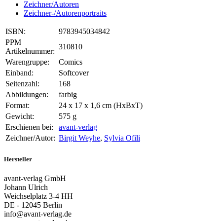
Zeichner/Autoren
Zeichner-/Autorenportraits
ISBN:
9783945034842
PPM
310810
Artikelnummer:
Warengruppe:
Comics
Einband:
Softcover
Seitenzahl:
168
Abbildungen:
farbig
Format:
24 x 17 x 1,6 cm (HxBxT)
Gewicht:
575 g
Erschienen bei:
avant-verlag
Zeichner/Autor:
Birgit Weyhe
,
Sylvia Ofili
Hersteller
avant-verlag GmbH
Johann Ulrich
Weichselplatz 3-4 HH
DE - 12045 Berlin
info@avant-verlag.de