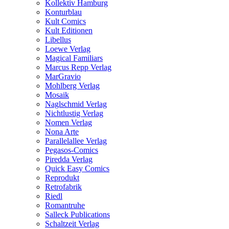
Kollektiv Hamburg
Konturblau
Kult Comics
Kult Editionen
Libellus
Loewe Verlag
Magical Familiars
Marcus Repp Verlag
MarGravio
Mohlberg Verlag
Mosaik
Naglschmid Verlag
Nichtlustig Verlag
Nomen Verlag
Nona Arte
Parallelallee Verlag
Pegasos-Comics
Piredda Verlag
Quick Easy Comics
Reprodukt
Retrofabrik
Riedl
Romantruhe
Salleck Publications
Schaltzeit Verlag