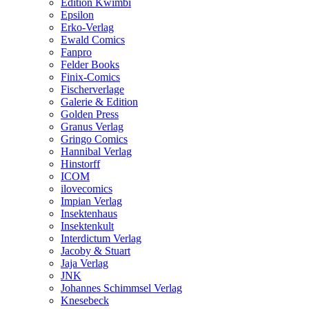
Edition Kwimbi
Epsilon
Erko-Verlag
Ewald Comics
Fanpro
Felder Books
Finix-Comics
Fischerverlage
Galerie & Edition
Golden Press
Granus Verlag
Gringo Comics
Hannibal Verlag
Hinstorff
ICOM
ilovecomics
Impian Verlag
Insektenhaus
Insektenkult
Interdictum Verlag
Jacoby & Stuart
Jaja Verlag
JNK
Johannes Schimmsel Verlag
Knesebeck