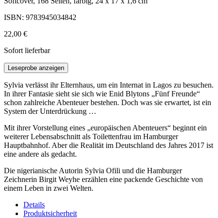
Softcover, 168 Seiten, farbig, 24 x 17 x 1,6 cm
ISBN: 9783945034842
22,00 €
Sofort lieferbar
Leseprobe anzeigen
Sylvia verlässt ihr Elternhaus, um ein Internat in Lagos zu besuchen.
In ihrer Fantasie sieht sie sich wie Enid Blytons „Fünf Freunde“
schon zahlreiche Abenteuer bestehen. Doch was sie erwartet, ist ein
System der Unterdrückung …
Mit ihrer Vorstellung eines „europäischen Abenteuers“ beginnt ein
weiterer Lebensabschnitt als Toilettenfrau im Hamburger
Hauptbahnhof. Aber die Realität im Deutschland des Jahres 2017 ist
eine andere als gedacht.
Die nigerianische Autorin Sylvia Ofili und die Hamburger
Zeichnerin Birgit Weyhe erzählen eine packende Geschichte von
einem Leben in zwei Welten.
Details
Produktsicherheit