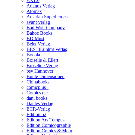
ART:9
Atlantis Verlag
Atomax
Austrian Superheroes
avant-verlag
Bad Wolf Company
Bahoe Books
BD Must
Beltz Verlag
BESTIEunlmt Verlag
Bocola
Boiselle & Ellert
Bröseline Verlag
bsv Hannover
Bunte Dimensionen
Chinabooks
comicplus+
Comics etc.
dani books
Dantes Verlag
ECR-Verlag
Edition 52
Edition Ars Tempus
Edition Comicographie
Edition Comics & Mehr