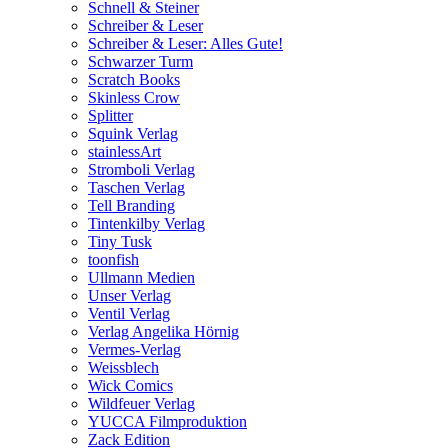
Schnell & Steiner
Schreiber & Leser
Schreiber & Leser: Alles Gute!
Schwarzer Turm
Scratch Books
Skinless Crow
Splitter
Squink Verlag
stainlessArt
Stromboli Verlag
Taschen Verlag
Tell Branding
Tintenkilby Verlag
Tiny Tusk
toonfish
Ullmann Medien
Unser Verlag
Ventil Verlag
Verlag Angelika Hörnig
Vermes-Verlag
Weissblech
Wick Comics
Wildfeuer Verlag
YUCCA Filmproduktion
Zack Edition