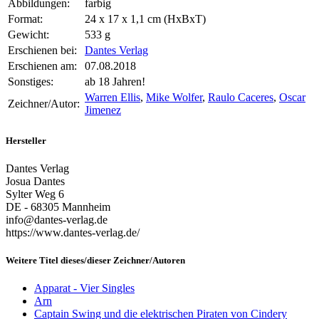
Abbildungen:
farbig
Format:
24 x 17 x 1,1 cm (HxBxT)
Gewicht:
533 g
Erschienen bei:
Dantes Verlag
Erschienen am:
07.08.2018
Sonstiges:
ab 18 Jahren!
Warren Ellis
,
Mike Wolfer
,
Raulo Caceres
,
Oscar
Zeichner/Autor:
Jimenez
Hersteller
Dantes Verlag
Josua Dantes
Sylter Weg 6
DE - 68305 Mannheim
info@dantes-verlag.de
https://www.dantes-verlag.de/
Weitere Titel dieses/dieser Zeichner/Autoren
Apparat - Vier Singles
Arn
Captain Swing und die elektrischen Piraten von Cindery