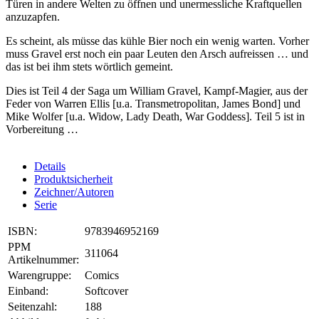
Türen in andere Welten zu öffnen und unermessliche Kraftquellen
anzuzapfen.
Es scheint, als müsse das kühle Bier noch ein wenig warten. Vorher
muss Gravel erst noch ein paar Leuten den Arsch aufreissen … und
das ist bei ihm stets wörtlich gemeint.
Dies ist Teil 4 der Saga um William Gravel, Kampf-Magier, aus der
Feder von Warren Ellis [u.a. Transmetropolitan, James Bond] und
Mike Wolfer [u.a. Widow, Lady Death, War Goddess]. Teil 5 ist in
Vorbereitung …
Details
Produktsicherheit
Zeichner/Autoren
Serie
ISBN:
9783946952169
PPM
311064
Artikelnummer:
Warengruppe:
Comics
Einband:
Softcover
Seitenzahl:
188