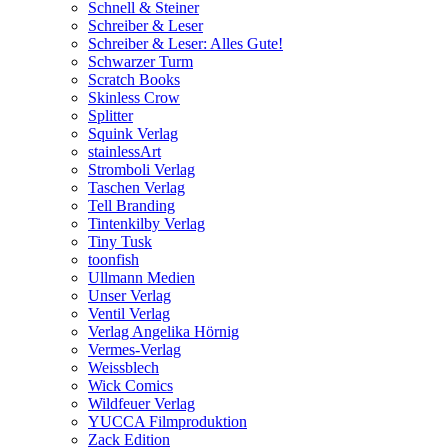
Schnell & Steiner
Schreiber & Leser
Schreiber & Leser: Alles Gute!
Schwarzer Turm
Scratch Books
Skinless Crow
Splitter
Squink Verlag
stainlessArt
Stromboli Verlag
Taschen Verlag
Tell Branding
Tintenkilby Verlag
Tiny Tusk
toonfish
Ullmann Medien
Unser Verlag
Ventil Verlag
Verlag Angelika Hörnig
Vermes-Verlag
Weissblech
Wick Comics
Wildfeuer Verlag
YUCCA Filmproduktion
Zack Edition