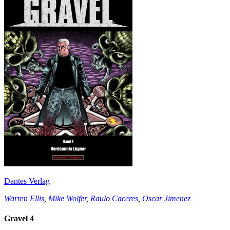
Dantes Verlag
Warren Ellis
,
Mike Wolfer
,
Raulo Caceres
,
Oscar Jimenez
Gravel 4