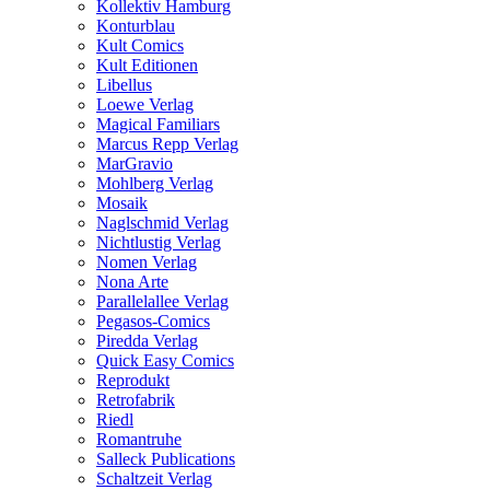
Kollektiv Hamburg
Konturblau
Kult Comics
Kult Editionen
Libellus
Loewe Verlag
Magical Familiars
Marcus Repp Verlag
MarGravio
Mohlberg Verlag
Mosaik
Naglschmid Verlag
Nichtlustig Verlag
Nomen Verlag
Nona Arte
Parallelallee Verlag
Pegasos-Comics
Piredda Verlag
Quick Easy Comics
Reprodukt
Retrofabrik
Riedl
Romantruhe
Salleck Publications
Schaltzeit Verlag