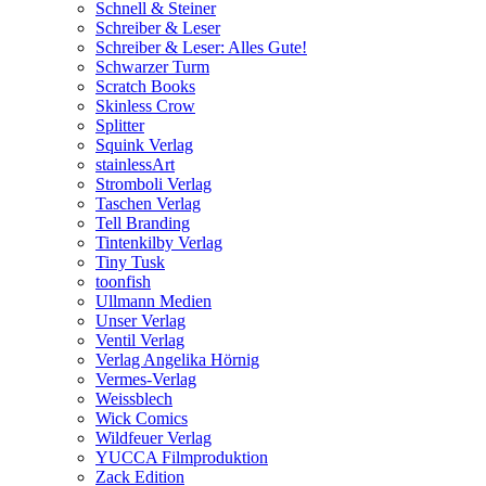
Schnell & Steiner
Schreiber & Leser
Schreiber & Leser: Alles Gute!
Schwarzer Turm
Scratch Books
Skinless Crow
Splitter
Squink Verlag
stainlessArt
Stromboli Verlag
Taschen Verlag
Tell Branding
Tintenkilby Verlag
Tiny Tusk
toonfish
Ullmann Medien
Unser Verlag
Ventil Verlag
Verlag Angelika Hörnig
Vermes-Verlag
Weissblech
Wick Comics
Wildfeuer Verlag
YUCCA Filmproduktion
Zack Edition