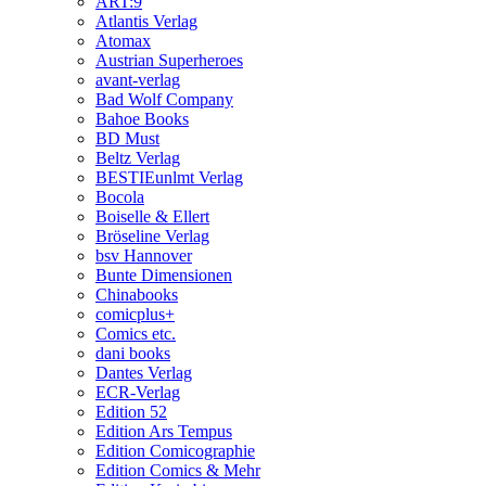
ART:9
Atlantis Verlag
Atomax
Austrian Superheroes
avant-verlag
Bad Wolf Company
Bahoe Books
BD Must
Beltz Verlag
BESTIEunlmt Verlag
Bocola
Boiselle & Ellert
Bröseline Verlag
bsv Hannover
Bunte Dimensionen
Chinabooks
comicplus+
Comics etc.
dani books
Dantes Verlag
ECR-Verlag
Edition 52
Edition Ars Tempus
Edition Comicographie
Edition Comics & Mehr