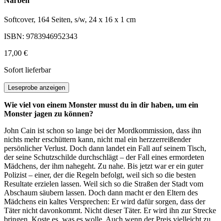
Narben
Softcover, 164 Seiten, s/w, 24 x 16 x 1 cm
ISBN: 9783946952343
17,00 €
Sofort lieferbar
Leseprobe anzeigen
Wie viel von einem Monster musst du in dir haben, um ein
Monster jagen zu können?
John Cain ist schon so lange bei der Mordkommission, dass ihn
nichts mehr erschüttern kann, nicht mal ein herzzerreißender
persönlicher Verlust. Doch dann landet ein Fall auf seinem Tisch,
der seine Schutzschilde durchschlägt – der Fall eines ermordeten
Mädchens, der ihm nahegeht. Zu nahe. Bis jetzt war er ein guter
Polizist – einer, der die Regeln befolgt, weil sich so die besten
Resultate erzielen lassen. Weil sich so die Straßen der Stadt vom
Abschaum säubern lassen. Doch dann macht er den Eltern des
Mädchens ein kaltes Versprechen: Er wird dafür sorgen, dass der
Täter nicht davonkommt. Nicht dieser Täter. Er wird ihn zur Strecke
bringen. Koste es, was es wolle. Auch wenn der Preis vielleicht zu