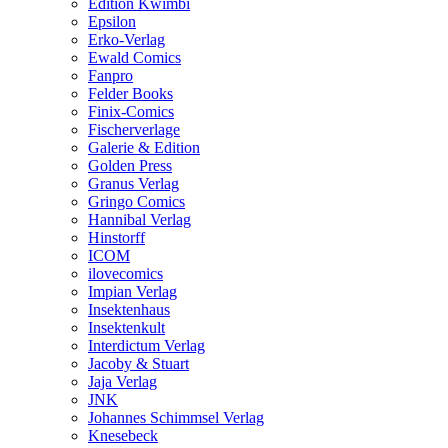
Edition Kwimbi
Epsilon
Erko-Verlag
Ewald Comics
Fanpro
Felder Books
Finix-Comics
Fischerverlage
Galerie & Edition
Golden Press
Granus Verlag
Gringo Comics
Hannibal Verlag
Hinstorff
ICOM
ilovecomics
Impian Verlag
Insektenhaus
Insektenkult
Interdictum Verlag
Jacoby & Stuart
Jaja Verlag
JNK
Johannes Schimmsel Verlag
Knesebeck