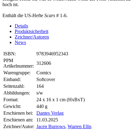
hoch ist.
Enthält die US-Hefte
Scars
# 1-6.
Details
Produktsicherheit
Zeichner/Autoren
News
ISBN:
9783946952343
PPM
312606
Artikelnummer:
Warengruppe:
Comics
Einband:
Softcover
Seitenzahl:
164
Abbildungen:
s/w
Format:
24 x 16 x 1 cm (HxBxT)
Gewicht:
440 g
Erschienen bei:
Dantes Verlag
Erschienen am:
11.03.2025
Zeichner/Autor:
Jacen Burrows
,
Warren Ellis