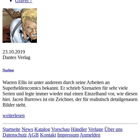
Gravel 7
23.10.2019
Dantes Verlag
Narben
Warren Ellis ist unter anderem durch seine Arbeiten an
Superheldencomics bekannt. Er schrieb Szenarien für sehr viele
Serien und legte immer wieder mal einen Einzelband vor, wie diesen
hier. Jacen Burrows ist ein Zeichner, der für realistisch detailgenauen
Bilder steht.
weiterlesen
Startseite
News
Katalog
Vorschau
Händler
Verlage
Über uns
Datenschutz
AGB
Kontakt
Impressum
Anmelden