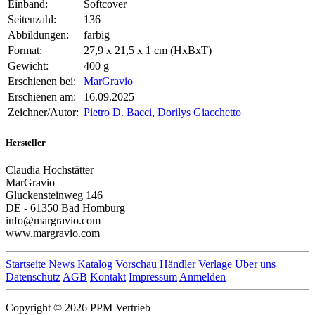
Einband:
Softcover
Seitenzahl:
136
Abbildungen:
farbig
Format:
27,9 x 21,5 x 1 cm (HxBxT)
Gewicht:
400 g
Erschienen bei:
MarGravio
Erschienen am:
16.09.2025
Zeichner/Autor:
Pietro D. Bacci
,
Dorilys Giacchetto
Hersteller
Claudia Hochstätter
MarGravio
Gluckensteinweg 146
DE - 61350 Bad Homburg
info@margravio.com
www.margravio.com
Startseite
News
Katalog
Vorschau
Händler
Verlage
Über uns
Datenschutz
AGB
Kontakt
Impressum
Anmelden
Copyright © 2026 PPM Vertrieb