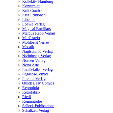
Kollektiv Hamburg
Konturblau
Kult Comics
Kult Editionen
Libellus
Loewe Verlag
Magical Familiars
Marcus Repp Verlag
MarGravio
Mohlberg Verlag
Mosaik
Naglschmid Verlag
Nichtlustig Verlag
Nomen Verlag
Nona Arte
Parallelallee Verlag
Pegasos-Comics
Piredda Verlag
Quick Easy Comics
Reprodukt
Retrofabrik
Riedl
Romantruhe
Salleck Publications
Schaltzeit Verlag