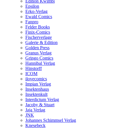
Edition Kwimbi
Epsilon
Erko-Verlag
Ewald Comics
Fanpro
Felder Books
Finix-Comics
Fischerverlage
Galerie & Edition
Golden Press
Granus Verlag
Gringo Comics
Hannibal Verlag
Hinstorff
ICOM
ilovecomics
Impian Verlag
Insektenhaus
Insektenkult
Interdictum Verlag
Jacoby & Stuart
Jaja Verlag
JNK
Johannes Schimmsel Verlag
Knesebeck