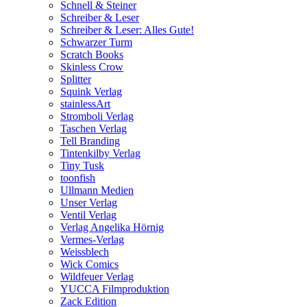
Schnell & Steiner
Schreiber & Leser
Schreiber & Leser: Alles Gute!
Schwarzer Turm
Scratch Books
Skinless Crow
Splitter
Squink Verlag
stainlessArt
Stromboli Verlag
Taschen Verlag
Tell Branding
Tintenkilby Verlag
Tiny Tusk
toonfish
Ullmann Medien
Unser Verlag
Ventil Verlag
Verlag Angelika Hörnig
Vermes-Verlag
Weissblech
Wick Comics
Wildfeuer Verlag
YUCCA Filmproduktion
Zack Edition