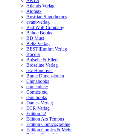
ART:9
Atlantis Verlag
Atomax
Austrian Superheroes
avant-verlag
Bad Wolf Company
Bahoe Books
BD Must
Beltz Verlag
BESTIEunlmt Verlag
Bocola
Boiselle & Ellert
Bröseline Verlag
bsv Hannover
Bunte Dimensionen
Chinabooks
comicplus+
Comics etc.
dani books
Dantes Verlag
ECR-Verlag
Edition 52
Edition Ars Tempus
Edition Comicographie
Edition Comics & Mehr