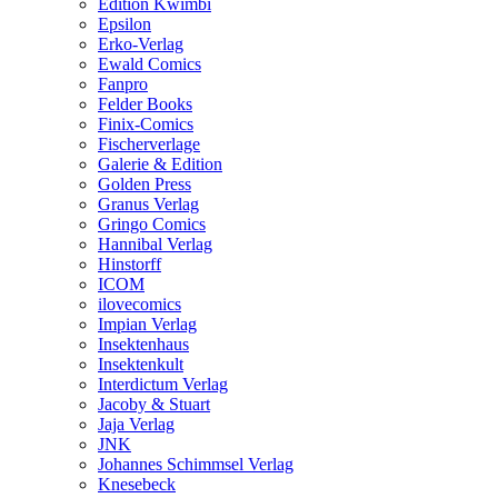
Edition Kwimbi
Epsilon
Erko-Verlag
Ewald Comics
Fanpro
Felder Books
Finix-Comics
Fischerverlage
Galerie & Edition
Golden Press
Granus Verlag
Gringo Comics
Hannibal Verlag
Hinstorff
ICOM
ilovecomics
Impian Verlag
Insektenhaus
Insektenkult
Interdictum Verlag
Jacoby & Stuart
Jaja Verlag
JNK
Johannes Schimmsel Verlag
Knesebeck