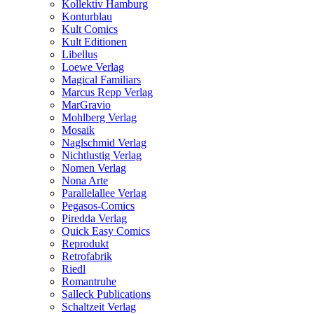
Kollektiv Hamburg
Konturblau
Kult Comics
Kult Editionen
Libellus
Loewe Verlag
Magical Familiars
Marcus Repp Verlag
MarGravio
Mohlberg Verlag
Mosaik
Naglschmid Verlag
Nichtlustig Verlag
Nomen Verlag
Nona Arte
Parallelallee Verlag
Pegasos-Comics
Piredda Verlag
Quick Easy Comics
Reprodukt
Retrofabrik
Riedl
Romantruhe
Salleck Publications
Schaltzeit Verlag