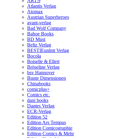
ART:9
Atlantis Verlag
Atomax
Austrian Superheroes
avant-verlag
Bad Wolf Company
Bahoe Books
BD Must
Beltz Verlag
BESTIEunlmt Verlag
Bocola
Boiselle & Ellert
Bröseline Verlag
bsv Hannover
Bunte Dimensionen
Chinabooks
comicplus+
Comics etc.
dani books
Dantes Verlag
ECR-Verlag
Edition 52
Edition Ars Tempus
Edition Comicographie
Edition Comics & Mehr