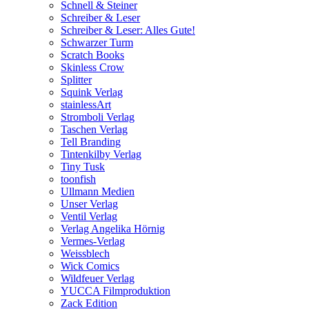
Schnell & Steiner
Schreiber & Leser
Schreiber & Leser: Alles Gute!
Schwarzer Turm
Scratch Books
Skinless Crow
Splitter
Squink Verlag
stainlessArt
Stromboli Verlag
Taschen Verlag
Tell Branding
Tintenkilby Verlag
Tiny Tusk
toonfish
Ullmann Medien
Unser Verlag
Ventil Verlag
Verlag Angelika Hörnig
Vermes-Verlag
Weissblech
Wick Comics
Wildfeuer Verlag
YUCCA Filmproduktion
Zack Edition