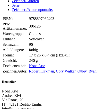
Zeichner/Autoren
Serie
Zeichner-/Autorenportraits
ISBN:
9788897062493
PPM
306126
Artikelnummer:
Warengruppe:
Comics
Einband:
Softcover
Seitenzahl:
96
Abbildungen:
farbig
Format:
17 x 26 x 0,4 cm (HxBxT)
Gewicht:
246 g
Erschienen bei:
Nona Arte
Zeichner/Autor:
Robert Kirkman
,
Cory Walker
,
Ottley
,
Ryan
Hersteller
Nona Arte
Andrea Rivi
Via Roma, 20
IT - 42121 Reggio Emilia
info@nona-arte.com