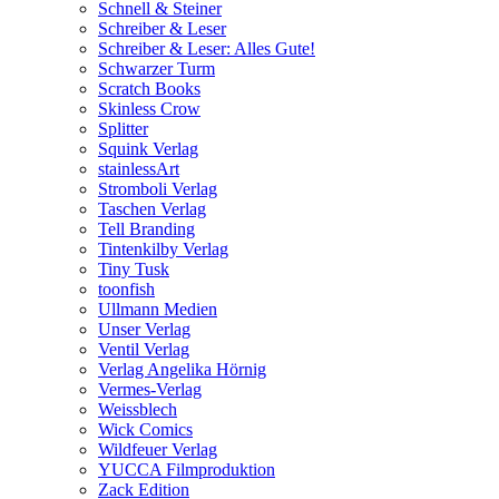
Schnell & Steiner
Schreiber & Leser
Schreiber & Leser: Alles Gute!
Schwarzer Turm
Scratch Books
Skinless Crow
Splitter
Squink Verlag
stainlessArt
Stromboli Verlag
Taschen Verlag
Tell Branding
Tintenkilby Verlag
Tiny Tusk
toonfish
Ullmann Medien
Unser Verlag
Ventil Verlag
Verlag Angelika Hörnig
Vermes-Verlag
Weissblech
Wick Comics
Wildfeuer Verlag
YUCCA Filmproduktion
Zack Edition