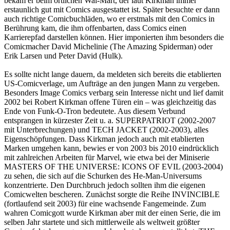
bekam er beim örtlichen Wal-Mart, der laut Kirkman immer
erstaunlich gut mit Comics ausgestattet ist. Später besuchte er dann
auch richtige Comicbuchläden, wo er erstmals mit den Comics in
Berührung kam, die ihm offenbarten, dass Comics einen
Karrierepfad darstellen können. Hier imponierten ihm besonders die
Comicmacher David Michelinie (The Amazing Spiderman) oder
Erik Larsen und Peter David (Hulk).
Es sollte nicht lange dauern, da meldeten sich bereits die etablierten
US-Comicverlage, um Aufträge an den jungen Mann zu vergeben.
Besonders Image Comics verbarg sein Interesse nicht und lief damit
2002 bei Robert Kirkman offene Türen ein – was gleichzeitig das
Ende von Funk-O-Tron bedeutete. Aus diesem Verbund
entsprangen in kürzester Zeit u. a. SUPERPATRIOT (2002-2007
mit Unterbrechungen) und TECH JACKET (2002-2003), alles
Eigenschöpfungen. Dass Kirkman jedoch auch mit etablierten
Marken umgehen kann, bewies er von 2003 bis 2010 eindrücklich
mit zahlreichen Arbeiten für Marvel, wie etwa bei der Miniserie
MASTERS OF THE UNIVERSE: ICONS OF EVIL (2003-2004)
zu sehen, die sich auf die Schurken des He-Man-Universums
konzentrierte. Den Durchbruch jedoch sollten ihm die eigenen
Comicwelten bescheren. Zunächst sorgte die Reihe INVINCIBLE
(fortlaufend seit 2003) für eine wachsende Fangemeinde. Zum
wahren Comicgott wurde Kirkman aber mit der einen Serie, die im
selben Jahr startete und sich mittlerweile als weltweit größter