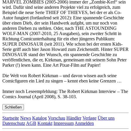
MARVEL ZOMBIES (2005-2006) immer der „Zombie-Kerl“ sein
wird. Dafür sind seine anderen Projekte viel zu erfolgreich, zum
Beispiel die neue Serie THIEF OF THIEVES, bei der er als Co-
Autor fungiert (fortlaufend seit 2012): Eine spannende Geschichte
über einen Dieb, der sein Handwerk aufgibt, um nur noch von
anderen Dieben zu stehlen. Oder, nach THE ASTOUNDING
WOLF-MAN (2007-2010, 25 Ausgaben), sein zweiter Schritt in
Richtung Comicunterhaltung für ein eher jüngeres Publikum:
SUPER DINOSAUR (seit 2011). Wie schon bei der ersten Kids-
Serie griff auch hier Jason Howard zum Zeichenstift. Hinter SUPER
DINOSAUR stand der Wunsch, ein spannende Geschichte zu
veröffentlichen, die er, Kirkman, gemeinsam mit seinem Sohn Peter
Parker (!) lesen kann. Eine Art Pixar-Film auf Papier!
Die Welt von Robert Kirkman – und davon wissen auch seine
Comicfiguren ein Lied zu singen – kennt eben keine Grenzen …
Immer noch Leseempfehlung: The Robert Kirkman Interview – The
Comics Journal (April 2008), S. 38-103.
Schließen
Startseite
News
Katalog
Vorschau
Händler
Verlage
Über uns
Datenschutz
AGB
Kontakt
Impressum
Anmelden