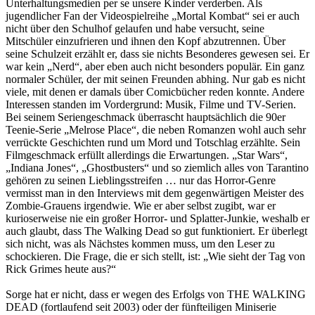
Unterhaltungsmedien per se unsere Kinder verderben. Als
jugendlicher Fan der Videospielreihe „Mortal Kombat“ sei er auch
nicht über den Schulhof gelaufen und habe versucht, seine
Mitschüler einzufrieren und ihnen den Kopf abzutrennen. Über
seine Schulzeit erzählt er, dass sie nichts Besonderes gewesen sei. Er
war kein „Nerd“, aber eben auch nicht besonders populär. Ein ganz
normaler Schüler, der mit seinen Freunden abhing. Nur gab es nicht
viele, mit denen er damals über Comicbücher reden konnte. Andere
Interessen standen im Vordergrund: Musik, Filme und TV-Serien.
Bei seinem Seriengeschmack überrascht hauptsächlich die 90er
Teenie-Serie „Melrose Place“, die neben Romanzen wohl auch sehr
verrückte Geschichten rund um Mord und Totschlag erzählte. Sein
Filmgeschmack erfüllt allerdings die Erwartungen. „Star Wars“,
„Indiana Jones“, „Ghostbusters“ und so ziemlich alles von Tarantino
gehören zu seinen Lieblingsstreifen … nur das Horror-Genre
vermisst man in den Interviews mit dem gegenwärtigen Meister des
Zombie-Grauens irgendwie. Wie er aber selbst zugibt, war er
kurioserweise nie ein großer Horror- und Splatter-Junkie, weshalb er
auch glaubt, dass The Walking Dead so gut funktioniert. Er überlegt
sich nicht, was als Nächstes kommen muss, um den Leser zu
schockieren. Die Frage, die er sich stellt, ist: „Wie sieht der Tag von
Rick Grimes heute aus?“
Sorge hat er nicht, dass er wegen des Erfolgs von THE WALKING
DEAD (fortlaufend seit 2003) oder der fünfteiligen Miniserie