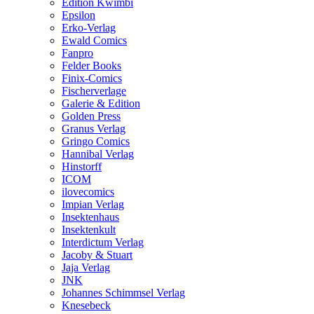
Edition Kwimbi
Epsilon
Erko-Verlag
Ewald Comics
Fanpro
Felder Books
Finix-Comics
Fischerverlage
Galerie & Edition
Golden Press
Granus Verlag
Gringo Comics
Hannibal Verlag
Hinstorff
ICOM
ilovecomics
Impian Verlag
Insektenhaus
Insektenkult
Interdictum Verlag
Jacoby & Stuart
Jaja Verlag
JNK
Johannes Schimmsel Verlag
Knesebeck