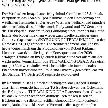
Comicerfolg des vergangenen Jahrzehnts herausgestellt hat: THE
WALKING DEAD.
Der Wechsel zu Image hatte sich gelohnt! Gerade mal 25 Jahre alt,
katapultierte das Zombie-Epos Kirkman in den Comicolymp der
westlichen Hemisphäre! Der große Wurf war geglückt und mündete
nicht nur darin, dass plötzlich auch Hollywood und TV-Sender an
die Tür klopften, sondern in der Gründung eines Imprints im Hause
Image, der Robert Kirkman wieder zum Chefherausgeber eines
Comicsverlags machte. SKYBOUND ENTERTAINMENT, so der
Name des 2010 gegründeten Tochterunternehmens, das sich bis
heute vornehmlich um die Produktionen von Robert Kirkman
kümmert, war dabei die logische Konsequenz aus der 2008
erfolgten Teilhabe an Image durch Kirkman und vor allem aus der
wachsenden Vermarktung von THE WALKING DEAD. Aus einer
mutigen Idee war nämlich zwischenzeitlich ein internationales
Phänomen unvorstellbarer Größe und Dynamik geworden, das mit
der Start der TV-Serie 2010 regelrecht explodierte!
Im Nachhinein ist es einfach zu behaupten, dass Robert Kirkman
alles richtig gemacht hat. In der Tat ist aber schwer, das Geheimnis
des Erfolges von THE WALKING DEAD auszumachen. Gewiss
ist, dass Kirkman weder popkulturelle Referenzen in seinen
Büchern mag, da diese nur zeitlich eingeschränkt funktionieren,
noch glaubt, dass – klassischer Vorwurf – die so geschimpften