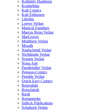
Kollektiv Hamburg
Konturblau
Kult Comics
Kult Editionen
Libellus
Loewe Verlag
Magical Familiars
Marcus Repp Verlag
MarGravio
Mohlberg Verlag
Mosaik
Naglschmid Verlag
Nichtlustig Verlag
Nomen Verlag
Nona Arte
Parallelallee Verlag
Pegasos-Comics
Piredda Verlag
Quick Easy Comics
Reprodukt
Retrofabrik
Riedl
Romantruhe
Salleck Publications
Schaltzeit Verlag