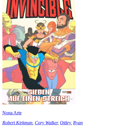
Nona Arte
Robert Kirkman
,
Cory Walker
,
Ottley
,
Ryan