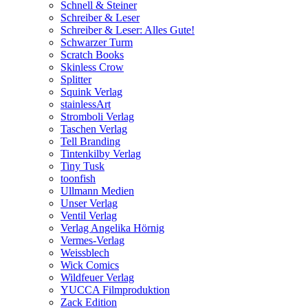
Schnell & Steiner
Schreiber & Leser
Schreiber & Leser: Alles Gute!
Schwarzer Turm
Scratch Books
Skinless Crow
Splitter
Squink Verlag
stainlessArt
Stromboli Verlag
Taschen Verlag
Tell Branding
Tintenkilby Verlag
Tiny Tusk
toonfish
Ullmann Medien
Unser Verlag
Ventil Verlag
Verlag Angelika Hörnig
Vermes-Verlag
Weissblech
Wick Comics
Wildfeuer Verlag
YUCCA Filmproduktion
Zack Edition