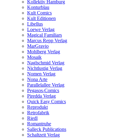
Kollektiv Hamburg
Konturblau
Kult Comics
Kult Editionen
Libellus
Loewe Verlag
Magical Familiars
Marcus Repp Verlag
MarGravio
Mohlberg Verlag
Mosaik
Naglschmid Verlag
Nichtlustig Verlag
Nomen Verlag
Nona Arte
Parallelallee Verlag
Pegasos-Comics
Piredda Verlag
Quick Easy Comics
Reprodukt
Retrofabrik
Riedl
Romantruhe
Salleck Publications
Schaltzeit Verlag