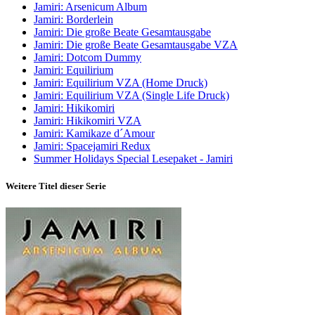
Jamiri: Arsenicum Album
Jamiri: Borderlein
Jamiri: Die große Beate Gesamtausgabe
Jamiri: Die große Beate Gesamtausgabe VZA
Jamiri: Dotcom Dummy
Jamiri: Equilirium
Jamiri: Equilirium VZA (Home Druck)
Jamiri: Equilirium VZA (Single Life Druck)
Jamiri: Hikikomiri
Jamiri: Hikikomiri VZA
Jamiri: Kamikaze d´Amour
Jamiri: Spacejamiri Redux
Summer Holidays Special Lesepaket - Jamiri
Weitere Titel dieser Serie