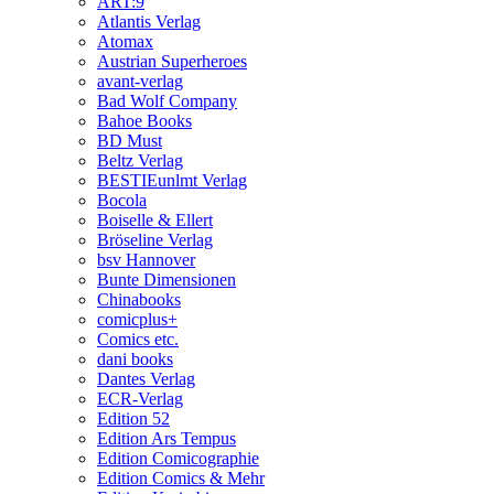
ART:9
Atlantis Verlag
Atomax
Austrian Superheroes
avant-verlag
Bad Wolf Company
Bahoe Books
BD Must
Beltz Verlag
BESTIEunlmt Verlag
Bocola
Boiselle & Ellert
Bröseline Verlag
bsv Hannover
Bunte Dimensionen
Chinabooks
comicplus+
Comics etc.
dani books
Dantes Verlag
ECR-Verlag
Edition 52
Edition Ars Tempus
Edition Comicographie
Edition Comics & Mehr