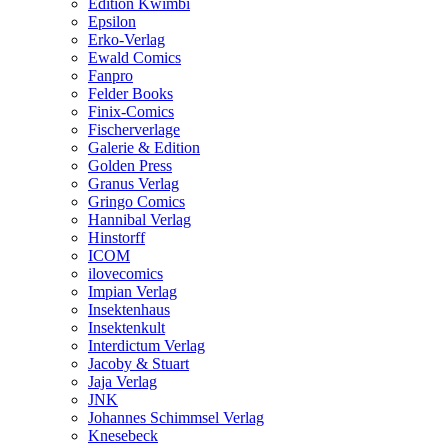
Edition Kwimbi
Epsilon
Erko-Verlag
Ewald Comics
Fanpro
Felder Books
Finix-Comics
Fischerverlage
Galerie & Edition
Golden Press
Granus Verlag
Gringo Comics
Hannibal Verlag
Hinstorff
ICOM
ilovecomics
Impian Verlag
Insektenhaus
Insektenkult
Interdictum Verlag
Jacoby & Stuart
Jaja Verlag
JNK
Johannes Schimmsel Verlag
Knesebeck