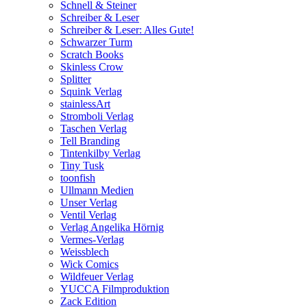
Schnell & Steiner
Schreiber & Leser
Schreiber & Leser: Alles Gute!
Schwarzer Turm
Scratch Books
Skinless Crow
Splitter
Squink Verlag
stainlessArt
Stromboli Verlag
Taschen Verlag
Tell Branding
Tintenkilby Verlag
Tiny Tusk
toonfish
Ullmann Medien
Unser Verlag
Ventil Verlag
Verlag Angelika Hörnig
Vermes-Verlag
Weissblech
Wick Comics
Wildfeuer Verlag
YUCCA Filmproduktion
Zack Edition