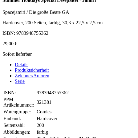
Summer Holidays Special Lesepaket - Jamiri
Spacejamiri / Die große Beate GA
Hardcover, 200 Seiten, farbig, 30,3 x 22,5 x 2,5 cm
ISBN: 9783948755362
29,00 €
Sofort lieferbar
Details
Produktsicherheit
Zeichner/Autoren
Serie
ISBN:
9783948755362
PPM
321381
Artikelnummer:
Warengruppe:
Comics
Einband:
Hardcover
Seitenzahl:
200
Abbildungen:
farbig