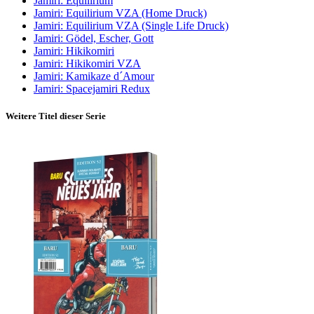
Jamiri: Equilirium
Jamiri: Equilirium VZA (Home Druck)
Jamiri: Equilirium VZA (Single Life Druck)
Jamiri: Gödel, Escher, Gott
Jamiri: Hikikomiri
Jamiri: Hikikomiri VZA
Jamiri: Kamikaze d´Amour
Jamiri: Spacejamiri Redux
Weitere Titel dieser Serie