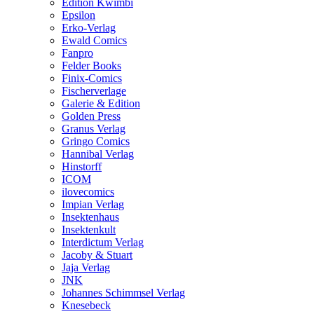
Edition Kwimbi
Epsilon
Erko-Verlag
Ewald Comics
Fanpro
Felder Books
Finix-Comics
Fischerverlage
Galerie & Edition
Golden Press
Granus Verlag
Gringo Comics
Hannibal Verlag
Hinstorff
ICOM
ilovecomics
Impian Verlag
Insektenhaus
Insektenkult
Interdictum Verlag
Jacoby & Stuart
Jaja Verlag
JNK
Johannes Schimmsel Verlag
Knesebeck