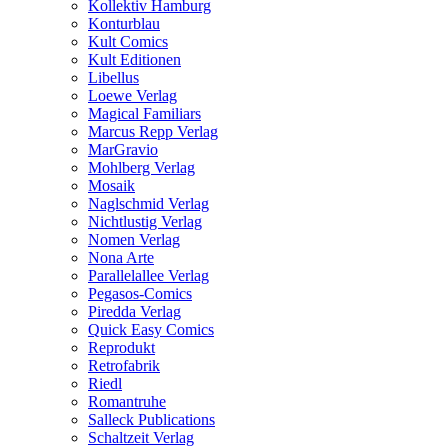
Kollektiv Hamburg
Konturblau
Kult Comics
Kult Editionen
Libellus
Loewe Verlag
Magical Familiars
Marcus Repp Verlag
MarGravio
Mohlberg Verlag
Mosaik
Naglschmid Verlag
Nichtlustig Verlag
Nomen Verlag
Nona Arte
Parallelallee Verlag
Pegasos-Comics
Piredda Verlag
Quick Easy Comics
Reprodukt
Retrofabrik
Riedl
Romantruhe
Salleck Publications
Schaltzeit Verlag