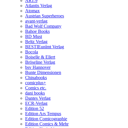
ART:9
Atlantis Verlag
Atomax
Austrian Superheroes
avant-verlag
Bad Wolf Company
Bahoe Books
BD Must
Beltz Verlag
BESTIEunlmt Verlag
Bocola
Boiselle & Ellert
Bröseline Verlag
bsv Hannover
Bunte Dimensionen
Chinabooks
comicplus+
Comics etc.
dani books
Dantes Verlag
ECR-Verlag
Edition 52
Edition Ars Tempus
Edition Comicographie
Edition Comics & Mehr