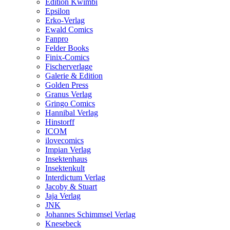
Edition Kwimbi
Epsilon
Erko-Verlag
Ewald Comics
Fanpro
Felder Books
Finix-Comics
Fischerverlage
Galerie & Edition
Golden Press
Granus Verlag
Gringo Comics
Hannibal Verlag
Hinstorff
ICOM
ilovecomics
Impian Verlag
Insektenhaus
Insektenkult
Interdictum Verlag
Jacoby & Stuart
Jaja Verlag
JNK
Johannes Schimmsel Verlag
Knesebeck