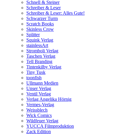
Schnell & Steiner
Schreiber & Leser
Schreiber & Leser: Alles Gute!
Schwarzer Turm
Scratch Books
Skinless Crow
Splitter
Squink Verlag
stainlessArt
Stromboli Verlag
Taschen Verlag
Tell Branding
Tintenkilby Verlag
Tiny Tusk
toonfish
Ullmann Medien
Unser Verlag
Ventil Verlag
Verlag Angelika Hörnig
Vermes-Verlag
Weissblech
Wick Comics
Wildfeuer Verlag
YUCCA Filmproduktion
Zack Edition