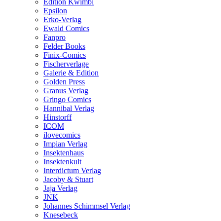
Edition Kwimbi
Epsilon
Erko-Verlag
Ewald Comics
Fanpro
Felder Books
Finix-Comics
Fischerverlage
Galerie & Edition
Golden Press
Granus Verlag
Gringo Comics
Hannibal Verlag
Hinstorff
ICOM
ilovecomics
Impian Verlag
Insektenhaus
Insektenkult
Interdictum Verlag
Jacoby & Stuart
Jaja Verlag
JNK
Johannes Schimmsel Verlag
Knesebeck