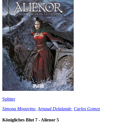
Splitter
Simona Mogavino
,
Arnaud Delalande
,
Carlos Gomez
Königliches Blut 7 - Alienor 5