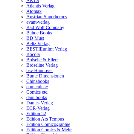
ART:9
Atlantis Verlag
Atomax
Austrian Superheroes
avant-verlag
Bad Wolf Company
Bahoe Books
BD Must
Beltz Verlag
BESTIEunlmt Verlag
Bocola
Boiselle & Ellert
Bröseline Verlag
bsv Hannover
Bunte Dimensionen
Chinabooks
comicplus+
Comics etc.
dani books
Dantes Verlag
ECR-Verlag
Edition 52
Edition Ars Tempus
Edition Comicographie
Edition Comics & Mehr