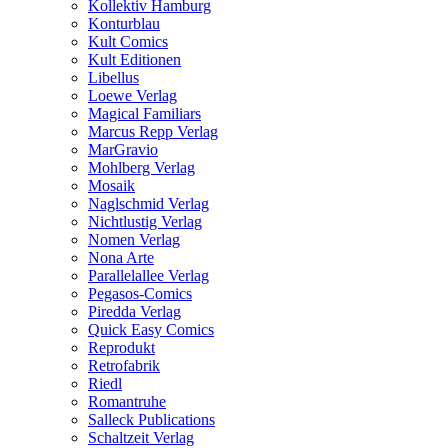
Kollektiv Hamburg
Konturblau
Kult Comics
Kult Editionen
Libellus
Loewe Verlag
Magical Familiars
Marcus Repp Verlag
MarGravio
Mohlberg Verlag
Mosaik
Naglschmid Verlag
Nichtlustig Verlag
Nomen Verlag
Nona Arte
Parallelallee Verlag
Pegasos-Comics
Piredda Verlag
Quick Easy Comics
Reprodukt
Retrofabrik
Riedl
Romantruhe
Salleck Publications
Schaltzeit Verlag