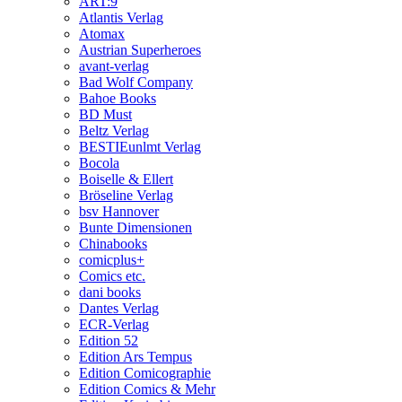
ART:9
Atlantis Verlag
Atomax
Austrian Superheroes
avant-verlag
Bad Wolf Company
Bahoe Books
BD Must
Beltz Verlag
BESTIEunlmt Verlag
Bocola
Boiselle & Ellert
Bröseline Verlag
bsv Hannover
Bunte Dimensionen
Chinabooks
comicplus+
Comics etc.
dani books
Dantes Verlag
ECR-Verlag
Edition 52
Edition Ars Tempus
Edition Comicographie
Edition Comics & Mehr