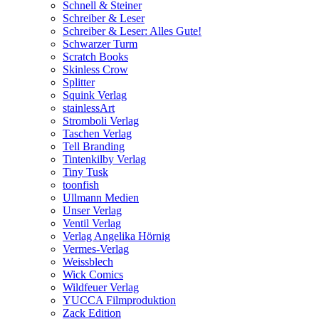
Schnell & Steiner
Schreiber & Leser
Schreiber & Leser: Alles Gute!
Schwarzer Turm
Scratch Books
Skinless Crow
Splitter
Squink Verlag
stainlessArt
Stromboli Verlag
Taschen Verlag
Tell Branding
Tintenkilby Verlag
Tiny Tusk
toonfish
Ullmann Medien
Unser Verlag
Ventil Verlag
Verlag Angelika Hörnig
Vermes-Verlag
Weissblech
Wick Comics
Wildfeuer Verlag
YUCCA Filmproduktion
Zack Edition