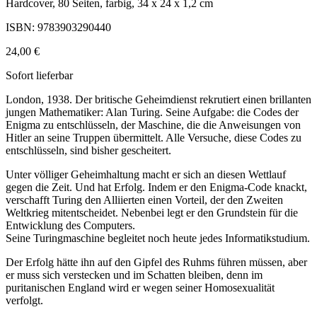
Hardcover, 80 Seiten, farbig, 34 x 24 x 1,2 cm
ISBN: 9783903290440
24,00 €
Sofort lieferbar
London, 1938. Der britische Geheimdienst rekrutiert einen brillanten
jungen Mathematiker: Alan Turing. Seine Aufgabe: die Codes der
Enigma zu entschlüsseln, der Maschine, die die Anweisungen von
Hitler an seine Truppen übermittelt. Alle Versuche, diese Codes zu
entschlüsseln, sind bisher gescheitert.
Unter völliger Geheimhaltung macht er sich an diesen Wettlauf
gegen die Zeit. Und hat Erfolg. Indem er den Enigma-Code knackt,
verschafft Turing den Alliierten einen Vorteil, der den Zweiten
Weltkrieg mitentscheidet. Nebenbei legt er den Grundstein für die
Entwicklung des Computers.
Seine Turingmaschine begleitet noch heute jedes Informatikstudium.
Der Erfolg hätte ihn auf den Gipfel des Ruhms führen müssen, aber
er muss sich verstecken und im Schatten bleiben, denn im
puritanischen England wird er wegen seiner Homosexualität
verfolgt.