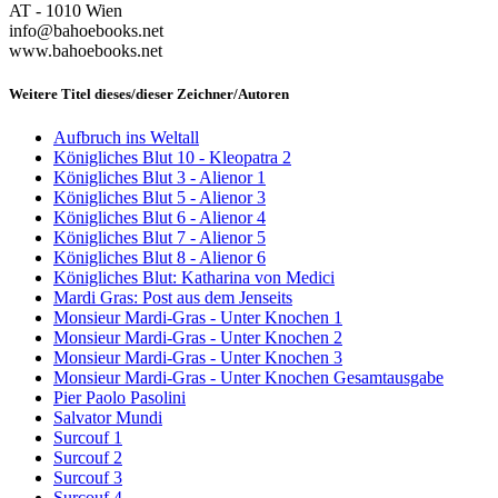
AT - 1010 Wien
info@bahoebooks.net
www.bahoebooks.net
Weitere Titel dieses/dieser Zeichner/Autoren
Aufbruch ins Weltall
Königliches Blut 10 - Kleopatra 2
Königliches Blut 3 - Alienor 1
Königliches Blut 5 - Alienor 3
Königliches Blut 6 - Alienor 4
Königliches Blut 7 - Alienor 5
Königliches Blut 8 - Alienor 6
Königliches Blut: Katharina von Medici
Mardi Gras: Post aus dem Jenseits
Monsieur Mardi-Gras - Unter Knochen 1
Monsieur Mardi-Gras - Unter Knochen 2
Monsieur Mardi-Gras - Unter Knochen 3
Monsieur Mardi-Gras - Unter Knochen Gesamtausgabe
Pier Paolo Pasolini
Salvator Mundi
Surcouf 1
Surcouf 2
Surcouf 3
Surcouf 4