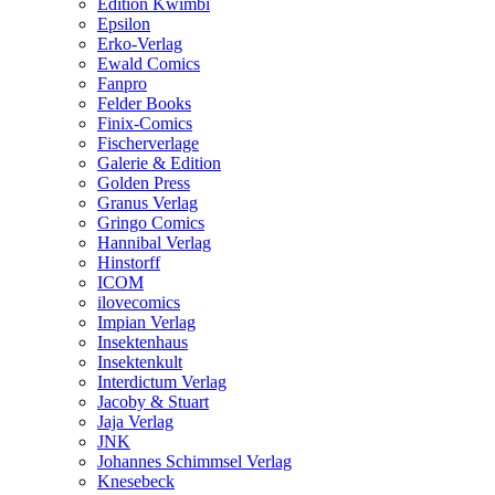
Edition Kwimbi
Epsilon
Erko-Verlag
Ewald Comics
Fanpro
Felder Books
Finix-Comics
Fischerverlage
Galerie & Edition
Golden Press
Granus Verlag
Gringo Comics
Hannibal Verlag
Hinstorff
ICOM
ilovecomics
Impian Verlag
Insektenhaus
Insektenkult
Interdictum Verlag
Jacoby & Stuart
Jaja Verlag
JNK
Johannes Schimmsel Verlag
Knesebeck