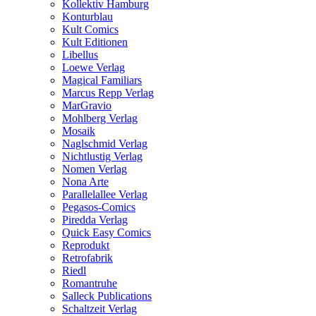
Kollektiv Hamburg
Konturblau
Kult Comics
Kult Editionen
Libellus
Loewe Verlag
Magical Familiars
Marcus Repp Verlag
MarGravio
Mohlberg Verlag
Mosaik
Naglschmid Verlag
Nichtlustig Verlag
Nomen Verlag
Nona Arte
Parallelallee Verlag
Pegasos-Comics
Piredda Verlag
Quick Easy Comics
Reprodukt
Retrofabrik
Riedl
Romantruhe
Salleck Publications
Schaltzeit Verlag