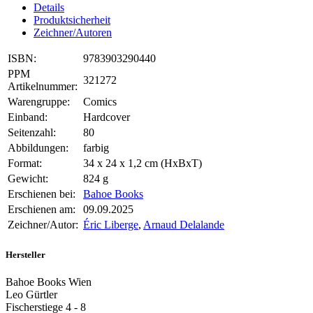
Details
Produktsicherheit
Zeichner/Autoren
ISBN:
9783903290440
PPM
321272
Artikelnummer:
Warengruppe:
Comics
Einband:
Hardcover
Seitenzahl:
80
Abbildungen:
farbig
Format:
34 x 24 x 1,2 cm (HxBxT)
Gewicht:
824 g
Erschienen bei:
Bahoe Books
Erschienen am:
09.09.2025
Zeichner/Autor:
Éric Liberge
,
Arnaud Delalande
Hersteller
Bahoe Books Wien
Leo Gürtler
Fischerstiege 4 - 8