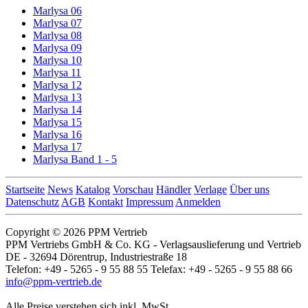
Marlysa 06
Marlysa 07
Marlysa 08
Marlysa 09
Marlysa 10
Marlysa 11
Marlysa 12
Marlysa 13
Marlysa 14
Marlysa 15
Marlysa 16
Marlysa 17
Marlysa Band 1 - 5
Startseite
News
Katalog
Vorschau
Händler
Verlage
Über uns
Datenschutz
AGB
Kontakt
Impressum
Anmelden
Copyright © 2026 PPM Vertrieb
PPM Vertriebs GmbH & Co. KG - Verlagsauslieferung und Vertrieb
DE - 32694 Dörentrup, Industriestraße 18
Telefon: +49 - 5265 - 9 55 88 55 Telefax: +49 - 5265 - 9 55 88 66
info@ppm-vertrieb.de
Alle Preise verstehen sich inkl. MwSt.