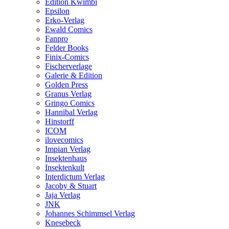
Edition Kwimbi
Epsilon
Erko-Verlag
Ewald Comics
Fanpro
Felder Books
Finix-Comics
Fischerverlage
Galerie & Edition
Golden Press
Granus Verlag
Gringo Comics
Hannibal Verlag
Hinstorff
ICOM
ilovecomics
Impian Verlag
Insektenhaus
Insektenkult
Interdictum Verlag
Jacoby & Stuart
Jaja Verlag
JNK
Johannes Schimmsel Verlag
Knesebeck