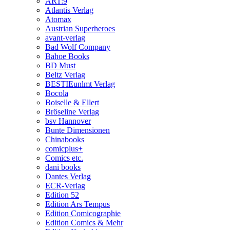
ART:9
Atlantis Verlag
Atomax
Austrian Superheroes
avant-verlag
Bad Wolf Company
Bahoe Books
BD Must
Beltz Verlag
BESTIEunlmt Verlag
Bocola
Boiselle & Ellert
Bröseline Verlag
bsv Hannover
Bunte Dimensionen
Chinabooks
comicplus+
Comics etc.
dani books
Dantes Verlag
ECR-Verlag
Edition 52
Edition Ars Tempus
Edition Comicographie
Edition Comics & Mehr