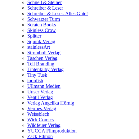
Schnell & Steiner
Schreiber & Leser
Schreiber & Leser: Alles Gute!
Schwarzer Turm
Scratch Books
Skinless Crow
Splitter
Squink Verlag
stainlessArt
Stromboli Verlag
Taschen Verlag
Tell Branding
Tintenkilby Verlag
Tiny Tusk
toonfish
Ullmann Medien
Unser Verlag
Ventil Verlag
Verlag Angelika Hörnig
Vermes-Verlag
Weissblech
Wick Comics
Wildfeuer Verlag
YUCCA Filmproduktion
Zack Edition