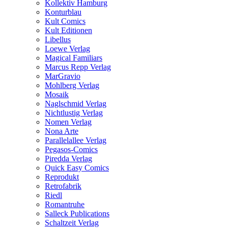
Kollektiv Hamburg
Konturblau
Kult Comics
Kult Editionen
Libellus
Loewe Verlag
Magical Familiars
Marcus Repp Verlag
MarGravio
Mohlberg Verlag
Mosaik
Naglschmid Verlag
Nichtlustig Verlag
Nomen Verlag
Nona Arte
Parallelallee Verlag
Pegasos-Comics
Piredda Verlag
Quick Easy Comics
Reprodukt
Retrofabrik
Riedl
Romantruhe
Salleck Publications
Schaltzeit Verlag